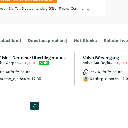
den Sie Teil Deutschlands größter Finanz-Community.
utschland
Depotbesprechung
Hot Stocks
Rohstoffwe
SanDisk - Der neue Überflieger am Markt für Speicherchips
Volvo Börsengang
SanDisk Corporation
Volvo Car Registered (B)
-5,13
%
Aktie
-0,61
65 Aufrufe heute
222 Aufrufe heute
orsten_ejq heute 17:35
Karthag-o heute 14: