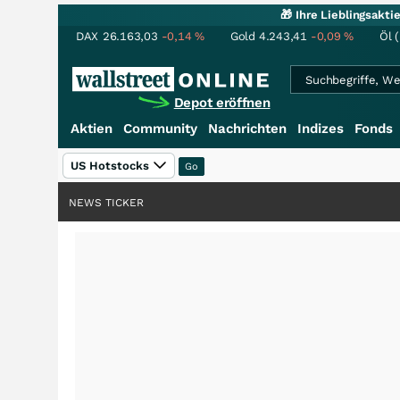
🎁 Ihre Lieblingsakt
DAX
26.163,03
-0,14
%
Gold
4.243,41
-0,09
%
Öl 
Depot eröffnen
Aktien
Community
Nachrichten
Indizes
Fonds
US Hotstocks
NEWS TICKER