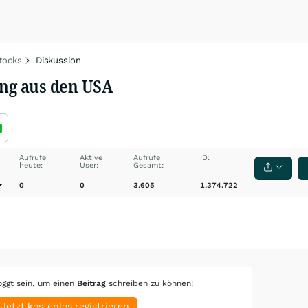
tocks
Diskussion
ung aus den USA
Aufrufe
Aktive
Aufrufe
ID:
heute:
User:
Gesamt:
0
0
3.605
1.374.722
oggt sein, um einen
Beitrag
schreiben zu können!
Jetzt kostenlos registrieren