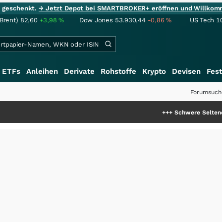
ie geschenkt.
→ Jetzt Depot bei SMARTBROKER+ eröffnen und Willkom
(Brent)
82,60
+3,98
%
Dow Jones
53.930,44
-0,86
%
US Tech 1
ETFs
Anleihen
Derivate
Rohstoffe
Krypto
Devisen
Fest
Forumsuch
+++
Schwere Seltene Erden: Entst