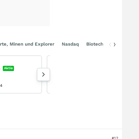
rte, Minen und Explorer
Nasdaq
Biotech
DAX
EOS - die Zukunft der Drohnenabwehr?
Electro Optic Systems
%
Aktie
+0,47
%
Aktie
199 Aufrufe heute
04
8-lagig heute 08:18
#12