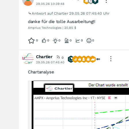
29.05.26 10:39:48
Antwort auf Chartier
29.05.26 07:45:40 Uhr
danke für die tolle Ausarbeitung!!
Amprius Technologies | 20,85 $
0
0
0
0
0
0
Chartier
0
29.05.26 07:45:40
Chartanalyse