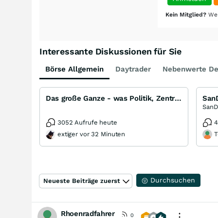
Kein Mitglied?
Wer
Interessante Diskussionen für Sie
Börse Allgemein
Daytrader
Nebenwerte De
Das große Ganze - was Politik, Zentralbanken, Trends, Medien und Gesellschaft mit Aktien, Rohstoffen
3052 Aufrufe heute
4
extiger vor 32 Minuten
T
Durchsuchen
Neueste Beiträge zuerst
Rhoenradfahrer
0