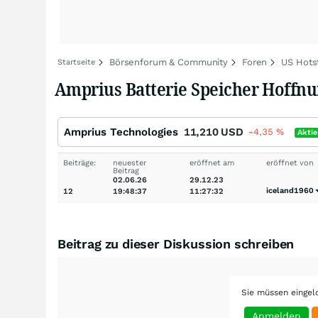
Börsenforum & Community
Foren
US Hots
Startseite
Amprius Batterie Speicher Hoffn
Amprius Technologies
11,210
USD
-4,35
%
Aktie
Beiträge:
neuester
eröffnet am
eröffnet von
Beitrag
02.06.26
29.12.23
iceland1960
12
19:48:37
11:27:32
Beitrag zu dieser Diskussion schreiben
Sie müssen eingel
Anmelden