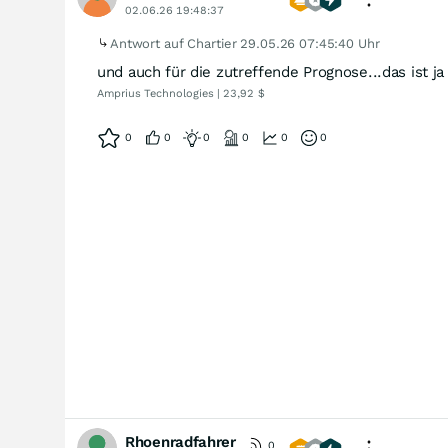
02.06.26 19:48:37
Antwort auf Chartier
29.05.26 07:45:40 Uhr
und auch für die zutreffende Prognose...das ist ja
Amprius Technologies | 23,92 $
0
0
0
0
0
0
Rhoenradfahrer
0