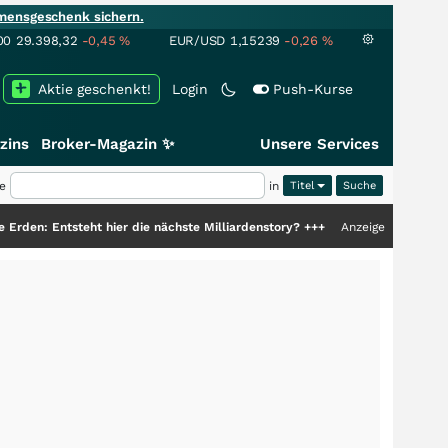
mensgeschenk sichern.
00
29.398,32
-0,45
%
EUR/USD
1,15239
-0,26
%
Aktie geschenkt!
Login
Push-Kurse
zins
Broker-Magazin ✨
Unsere Services
e
in
Titel
eht hier die nächste Milliardenstory?
+++
Anzeige