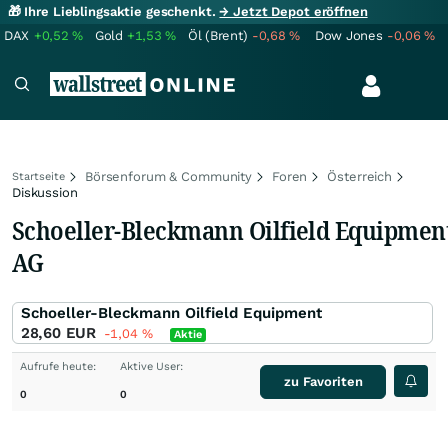
🎁 Ihre Lieblingsaktie geschenkt.
→ Jetzt Depot eröffnen
DAX
+0,52
%
Gold
+1,53
%
Öl (Brent)
-0,68
%
Dow Jones
-0,06
%
Börsenforum & Community
Foren
Österreich
Startseite
Diskussion
Schoeller-Bleckmann Oilfield Equipmen
AG
Schoeller-Bleckmann Oilfield Equipment
28,60
EUR
-1,04
%
Aktie
Aufrufe heute:
Aktive User:
zu Favoriten
0
0