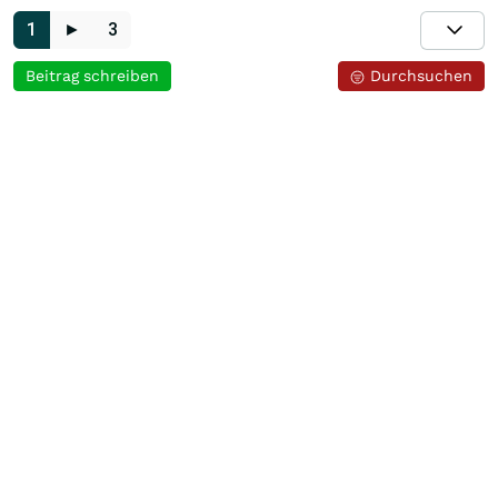
1
►
3
Beitrag schreiben
Durchsuchen