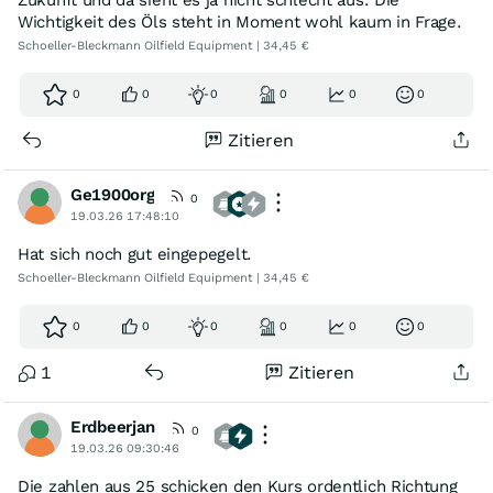
Zukunft und da sieht es ja nicht schlecht aus. Die
Wichtigkeit des Öls steht in Moment wohl kaum in Frage.
Schoeller-Bleckmann Oilfield Equipment | 34,45 €
0
0
0
0
0
0
Zitieren
Ge1900org
0
19.03.26 17:48:10
Hat sich noch gut eingepegelt.
Schoeller-Bleckmann Oilfield Equipment | 34,45 €
0
0
0
0
0
0
1
Zitieren
Erdbeerjan
0
19.03.26 09:30:46
Die zahlen aus 25 schicken den Kurs ordentlich Richtung