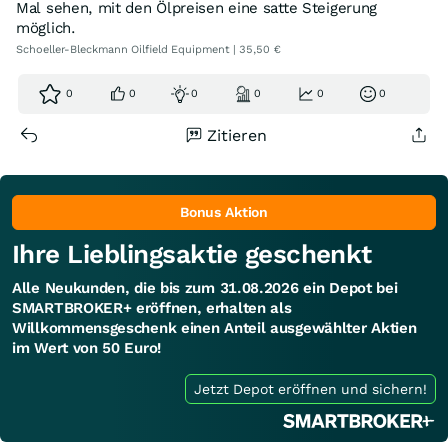
Mal sehen, mit den Ölpreisen eine satte Steigerung
möglich.
Schoeller-Bleckmann Oilfield Equipment | 35,50 €
0
0
0
0
0
0
Zitieren
Bonus Aktion
Ihre Lieblingsaktie geschenkt
Alle Neukunden, die bis zum 31.08.2026 ein Depot bei
SMARTBROKER+ eröffnen, erhalten als
Willkommensgeschenk einen Anteil ausgewählter Aktien
im Wert von 50 Euro!
Jetzt Depot eröffnen und sichern!