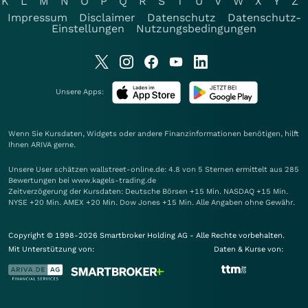
K
L
M
N
O
P
Q
R
S
T
U
V
W
X
Y
Z
Impressum
Disclaimer
Datenschutz
Datenschutz-
Einstellungen
Nutzungsbedingungen
Unsere Apps:
Wenn Sie Kursdaten, Widgets oder andere Finanzinformationen benötigen, hilft
Ihnen
ARIVA
gerne.
Unsere User schätzen wallstreet-online.de: 4.8 von 5 Sternen ermittelt aus 285
Bewertungen bei www.kagels-trading.de
Zeitverzögerung der Kursdaten: Deutsche Börsen +15 Min. NASDAQ +15 Min.
NYSE +20 Min. AMEX +20 Min. Dow Jones +15 Min. Alle Angaben ohne Gewähr.
Copyright © 1998-2026 Smartbroker Holding AG - Alle Rechte vorbehalten.
Mit Unterstützung von:
Daten & Kurse von: