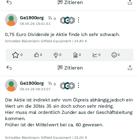
Zitieren
Ge1900org
0
06.05.26 18:01:51
0,75 Euro Dividende je Aktie finde ich sehr schwach.
Schoeller-Bleckmann Oilfield Equipment | 34,80 €
0
0
0
0
0
0
Zitieren
Ge1900org
0
08.04.26 08:33:07
Die Aktie ist indirekt sehr vom Ölpreis abhängig,jedoch ein
Wert um die 30bis 35 sin doch schon sehr niedrig.
Hier muss mal ordentlich Zunder aus der Geschäftsleitung
kommen.
Früher ist der Mittelwert bei ca. 60 gewesen.
Schoeller-Bleckmann Oilfield Equipment | 35,00 €