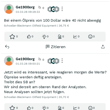
Ge1900org
0
02.03.26 09:28:32
Bei einem Ölpreis von 100 Dollar wäre 40 nicht abwegig
Schoeller-Bleckmann Oilfield Equipment | 36,75 €
0
0
0
0
0
0
Zitieren
Ge1900org
0
01.03.26 09:50:21
Jetzt wird es interessant, wie reagieren morgen die Werte?
Ölpreise werden deftig ansteigen.
Treibt dies SB an?
Wir sind derzeit am oberen Rand der Analysten.
Neue Analysen sollten jetzt folgen.
Schoeller-Bleckmann Oilfield Equipment | 35,70 €
0
0
0
0
0
0