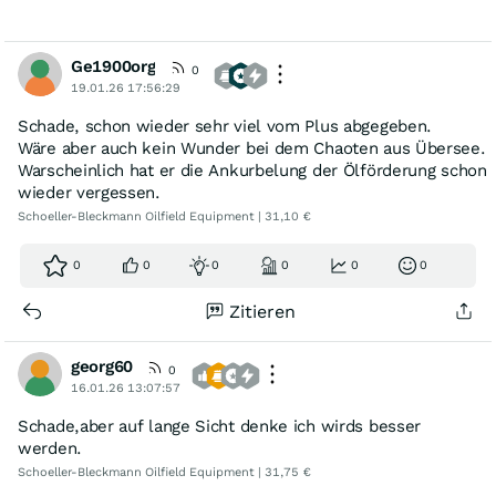
Ge1900org
0
19.01.26 17:56:29
Schade, schon wieder sehr viel vom Plus abgegeben.
Wäre aber auch kein Wunder bei dem Chaoten aus Übersee.
Warscheinlich hat er die Ankurbelung der Ölförderung schon
wieder vergessen.
Schoeller-Bleckmann Oilfield Equipment | 31,10 €
0
0
0
0
0
0
Zitieren
georg60
0
16.01.26 13:07:57
Schade,aber auf lange Sicht denke ich wirds besser
werden.
Schoeller-Bleckmann Oilfield Equipment | 31,75 €