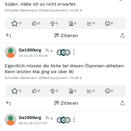
Süden. Hätte ich so nicht erwartet.
Schoeller-Bleckmann Oilfield Equipment | 32,80 €
0
0
0
0
0
0
Zitieren
Ge1900org
0
19.03.26 07:40:59
Eigentlich müsste die Aktie bei diesen Ölpreisen abheben.
Beim letzten Mal ging sie über 80
Schoeller-Bleckmann Oilfield Equipment | 35,68 €
0
0
0
0
0
0
Zitieren
Ge1900org
0
09.03.26 10:37:07