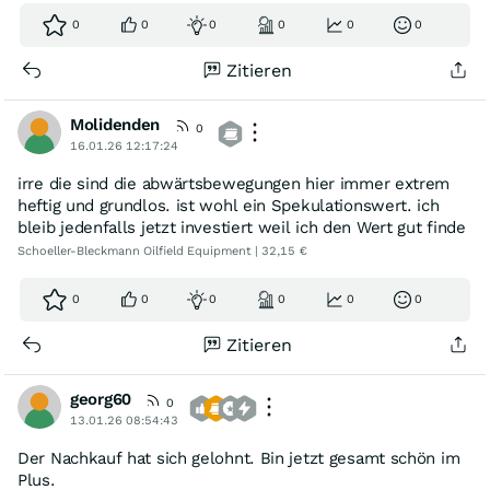
0
0
0
0
0
0
Zitieren
Molidenden
0
16.01.26 12:17:24
irre die sind die abwärtsbewegungen hier immer extrem
heftig und grundlos. ist wohl ein Spekulationswert. ich
bleib jedenfalls jetzt investiert weil ich den Wert gut finde
Schoeller-Bleckmann Oilfield Equipment | 32,15 €
0
0
0
0
0
0
Zitieren
georg60
0
13.01.26 08:54:43
Der Nachkauf hat sich gelohnt. Bin jetzt gesamt schön im
Plus.