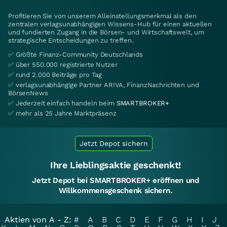
Profitieren Sie von unserem Alleinstellungsmerkmal als den
zentralen verlagsunabhängigen Wissens-Hub für einen aktuellen
und fundierten Zugang in die Börsen- und Wirtschaftswelt, um
strategische Entscheidungen zu treffen.
✅ Größte Finanz-Community Deutschlands
✅ über 550.000 registrierte Nutzer
✅ rund 2.000 Beiträge pro Tag
✅ verlagsunabhängige Partner ARIVA, FinanzNachrichten und
BörsenNews
✅ Jederzeit einfach handeln beim
SMARTBROKER+
✅ mehr als 25 Jahre Marktpräsenz
Jetzt Depot sichern
Ihre Lieblingsaktie geschenkt!
Jetzt Depot bei SMARTBROKER+ eröffnen und
Willkommensgeschenk sichern.
Aktien von A - Z:
#
A
B
C
D
E
F
G
H
I
J