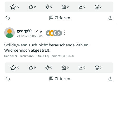
0
0
0
0
0
0
Zitieren
georg60
0
21.01.26 10:28:31
Solide,wenn auch nicht berauschende Zahlen.
Wird dennoch abgestraft.
Schoeller-Bleckmann Oilfield Equipment | 30,55 €
0
0
0
0
0
0
Zitieren