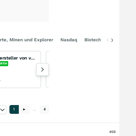
rte, Minen und Explorer
Nasdaq
Biotech
DAX
Flowers Foods Inc - Hersteller von verpackten Lebensmitteln (z.B. Brot)
Eye2s Blick auf das Geschehen
Aktie
191 Aufrufe heute
e
Eye2 vor 1 Stunde
1
►
…
4
#68