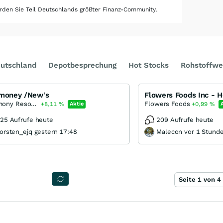
den Sie Teil Deutschlands größter Finanz-Community.
utschland
Depotbesprechung
Hot Stocks
Rohstoffwe
imoney /New's
Antimony Resources
Flowers Foods
+8,11
%
Aktie
+0,99
%
25 Aufrufe heute
209 Aufrufe heute
orsten_ejq gestern 17:48
Malecon vor 1 Stund
Seite 1 von 4