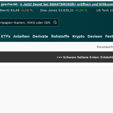
ie geschenkt.
→ Jetzt Depot bei SMARTBROKER+ eröffnen und Willkom
(Brent)
83,49
-0,06
%
Dow Jones
53.930,21
+0,05
%
US Tech 1
ETFs
Anleihen
Derivate
Rohstoffe
Krypto
Devisen
Fest
Forumsuch
+++
Schwere Seltene Erden: Entsteht hier die näc