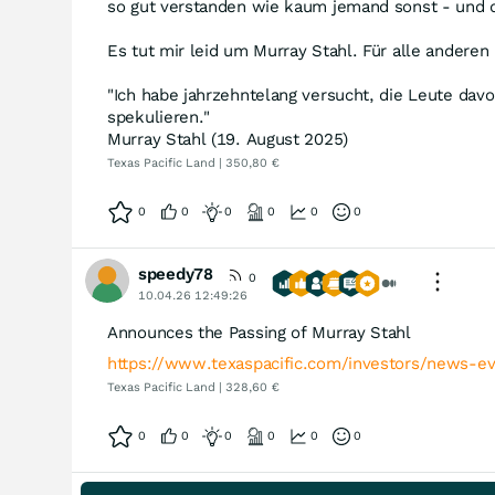
so gut verstanden wie kaum jemand sonst - und d
Es tut mir leid um Murray Stahl. Für alle anderen 
"Ich habe jahrzehntelang versucht, die Leute dav
spekulieren."
Murray Stahl (19. August 2025)
Texas Pacific Land | 350,80 €
0
0
0
0
0
0
speedy78
0
10.04.26 12:49:26
Announces the Passing of Murray Stahl
https://www.texaspacific.com/investors/news-e
Texas Pacific Land | 328,60 €
0
0
0
0
0
0