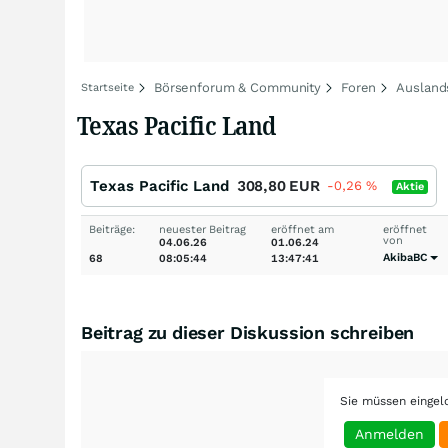
Börsenforum & Community
Foren
Ausland
Startseite
Texas Pacific Land
Texas Pacific Land
308,80
EUR
-0,26
%
Aktie
Beiträge:
neuester Beitrag
eröffnet am
eröffnet
von
04.06.26
01.06.24
AkibaBC
68
08:05:44
13:47:41
Beitrag zu dieser Diskussion schreiben
Sie müssen eingel
Anmelden