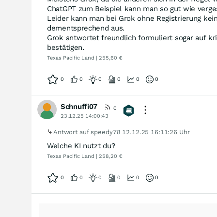
ChatGPT zum Beispiel kann man so gut wie verge
Leider kann man bei Grok ohne Registrierung kein
dementsprechend aus.
Grok antwortet freundlich formuliert sogar auf kr
bestätigen.
Texas Pacific Land | 255,60 €
0
0
0
0
0
0
Schnuffi07
0
23.12.25 14:00:43
Antwort auf speedy78
12.12.25 16:11:26 Uhr
Welche KI nutzt du?
Texas Pacific Land | 258,20 €
0
0
0
0
0
0