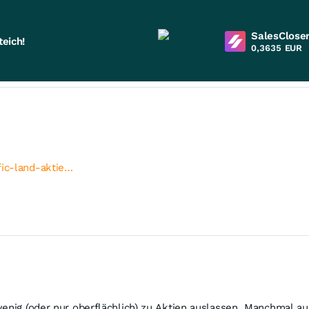
SalesCloser
eich!
0,3635
EUR
fic-land-aktie…
enig (oder nur oberflächlich) zu Aktien auslassen. Manchmal au