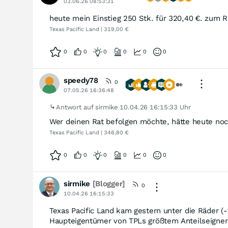
03.06.26 08:53:31
heute mein Einstieg 250 Stk. für 320,40 €. zum R
Texas Pacific Land | 319,00 €
0
0
0
0
0
0
speedy78
0
07.05.26 16:36:48
Antwort auf sirmike
10.04.26 16:15:33 Uhr
Wer deinen Rat befolgen möchte, hätte heute noc
Texas Pacific Land | 346,80 €
0
0
0
0
0
0
sirmike
[Blogger]
0
10.04.26 16:15:33
Texas Pacific Land kam gestern unter die Räder (
Haupteigentümer von TPLs größtem Anteilseigner H