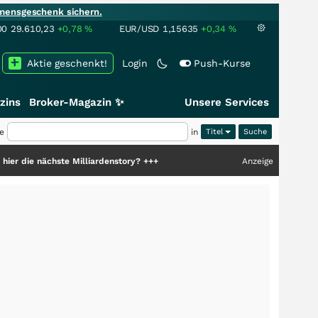
mensgeschenk sichern.
00
29.610,23
+0,78
%
EUR/USD
1,15635
+0,34
%
Aktie geschenkt!
Login
Push-Kurse
zins
Broker-Magazin ✨
Unsere Services
e
in
Titel
hste Milliardenstory?
+++
Anzeige