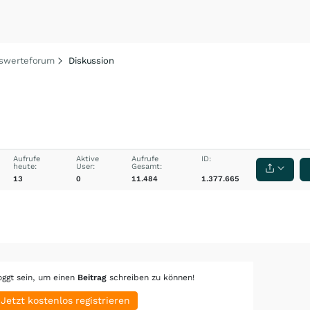
swerteforum
Diskussion
Aufrufe
Aktive
Aufrufe
ID:
heute:
User:
Gesamt:
13
0
11.484
1.377.665
oggt sein, um einen
Beitrag
schreiben zu können!
Jetzt kostenlos registrieren