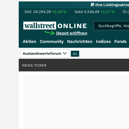
🎁 Ihre Lieblingsakt
DAX
26.294,39
+0,46
%
Gold
4.336,49
+2,27
%
Öl 
Depot eröffnen
Aktien
Community
Nachrichten
Indizes
Fonds
Auslandswerteforum
NEWS TICKER