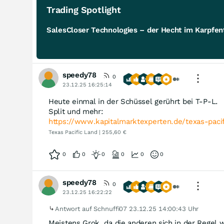
Trading Spotlight
SalesCloser Technologies – der Hecht im Karpfent
speedy78
0
23.12.25 16:25:14
Heute einmal in der Schüssel gerührt bei T-P-L.
Split und mehr:
https://www.kapitalmarktexperten.de/texas-paci
Texas Pacific Land | 255,60 €
0
0
0
0
0
0
speedy78
0
23.12.25 16:22:22
Antwort auf Schnuffi07
23.12.25 14:00:43 Uhr
Meistens Grok, da die anderen sich in der Regel w