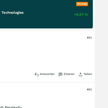
Anzeige
 Technologies
+8,67
%
#63
Antworten
Zitieren
Teilen
#62
ch Perplexity.