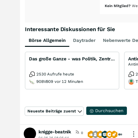
Kein Mitglied?
Wer
Interessante Diskussionen für Sie
Börse Allgemein
Daytrader
Nebenwerte De
Das große Ganze - was Politik, Zentralbanken, Trends, Medien und Gesellschaft mit Aktien, Rohstoffen
Ant
2530 Aufrufe heute
2
90BVB09 vor 12 Minuten
T
Durchsuchen
Neueste Beiträge zuerst
knigge-beatnik
0
04.06.26 08:05:44