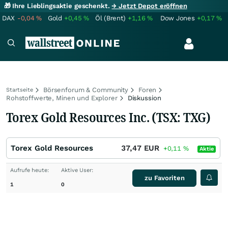
🎁 Ihre Lieblingsaktie geschenkt.
→ Jetzt Depot eröffnen
DAX
-0,04
%
Gold
+0,45
%
Öl (Brent)
+1,16
%
Dow Jones
+0,17
%
Börsenforum & Community
Foren
Startseite
Rohstoffwerte, Minen und Explorer
Diskussion
Torex Gold Resources Inc. (TSX: TXG)
Torex Gold Resources
37,47
EUR
+0,11
%
Aktie
Aufrufe heute:
Aktive User:
zu Favoriten
1
0