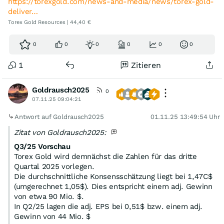
https://torexgold.com/news-and-media/news/torex-gold-
deliver…
Torex Gold Resources | 44,40 €
0
0
0
0
0
0
1
Zitieren
Goldrausch2025
0
07.11.25 09:04:21
Antwort auf Goldrausch2025
01.11.25 13:49:54 Uhr
Zitat von Goldrausch2025:
Q3/25 Vorschau
Torex Gold wird demnächst die Zahlen für das dritte
Quartal 2025 vorlegen.
Die durchschnittliche Konsensschätzung liegt bei 1,47C$
(umgerechnet 1,05$). Dies entspricht einem adj. Gewinn
von etwa 90 Mio. $.
In Q2/25 lagen die adj. EPS bei 0,51$ bzw. einem adj.
Gewinn von 44 Mio. $