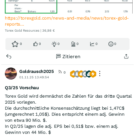
https://torexgold.com/news-and-media/news/torex-gold-
reports…
Torex Gold Resources | 36,98 €
0
0
0
0
0
0
Zitieren
Goldrausch2025
0
01.11.25 13:49:54
Q3/25 Vorschau
Torex Gold wird demnächst die Zahlen für das dritte Quartal
2025 vorlegen.
Die durchschnittliche Konsensschätzung liegt bei 1,47C$
(umgerechnet 1,05$). Dies entspricht einem adj. Gewinn
von etwa 90 Mio. $.
In Q2/25 lagen die adj. EPS bei 0,51$ bzw. einem adj.
Gewinn von 44 Mio. $