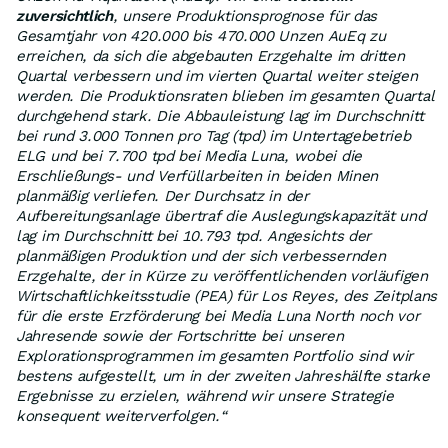
zuversichtlich
, unsere Produktionsprognose für das
Gesamtjahr von 420.000 bis 470.000 Unzen AuEq zu
erreichen, da sich die abgebauten Erzgehalte im dritten
Quartal verbessern und im vierten Quartal weiter steigen
werden. Die Produktionsraten blieben im gesamten Quartal
durchgehend stark. Die Abbauleistung lag im Durchschnitt
bei rund 3.000 Tonnen pro Tag (tpd) im Untertagebetrieb
ELG und bei 7.700 tpd bei Media Luna, wobei die
Erschließungs- und Verfüllarbeiten in beiden Minen
planmäßig verliefen. Der Durchsatz in der
Aufbereitungsanlage übertraf die Auslegungskapazität und
lag im Durchschnitt bei 10.793 tpd. Angesichts der
planmäßigen Produktion und der sich verbessernden
Erzgehalte, der in Kürze zu veröffentlichenden vorläufigen
Wirtschaftlichkeitsstudie (PEA) für Los Reyes, des Zeitplans
für die erste Erzförderung bei Media Luna North noch vor
Jahresende sowie der Fortschritte bei unseren
Explorationsprogrammen im gesamten Portfolio sind wir
bestens aufgestellt, um in der zweiten Jahreshälfte starke
Ergebnisse zu erzielen, während wir unsere Strategie
konsequent weiterverfolgen.“