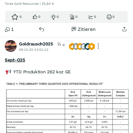
Torex Gold Resources | 35,84 €
0
0
0
0
0
0
1
Zitieren
Goldrausch2025
0
09.10.25 13:51:13
Sept-Q25
YTD Produktion 262 koz GE