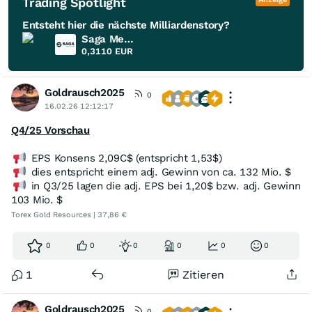
Trading Spotlight
Entsteht hier die nächste Milliardenstory?
Saga Metals
0,3110
EUR
Goldrausch2025
0
16.02.26 12:12:17
Q4/25 Vorschau
EPS Konsens 2,09C$ (entspricht 1,53$)
dies entspricht einem adj. Gewinn von ca. 132 Mio. $
in Q3/25 lagen die adj. EPS bei 1,20$ bzw. adj. Gewinn
103 Mio. $
Torex Gold Resources | 37,86 €
0
0
0
0
0
0
1
Zitieren
Goldrausch2025
0