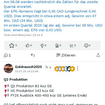
Am 06.08 werden nachbörslich die Zahlen für das zweite
Quartal erwartet.
Der EPS-Konsens liegt bei 0,55 CAD (umgerechnet 0,40
USD). Dies entspricht in etwa einem adj. Gewinn von 47
Mio. CAD (34 Mio. USD).
Im ersten Quartal 2025 lag der adj. Gewinn bei 36 Mio. USD
bzw. einem adj. EPS von 0,42 USD.
Torex Gold Resources | 25,14 €
0
0
0
0
0
0
1
Zitieren
Goldrausch2025
0
10.07.25 14:23:49
Q2 Produktion
Q2 Produktion 83 koz GE
H1 Produktion 142 koz GE
FY25 Ausblick 400-450 koz GE (unteres Ende)
Q2 lief offensichtlich noch nicht ganz rund, gemessen an