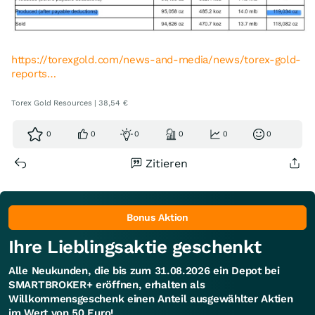
https://torexgold.com/news-and-media/news/torex-gold-
reports…
Torex Gold Resources | 38,54 €
0
0
0
0
0
0
Zitieren
Bonus Aktion
Ihre Lieblingsaktie geschenkt
Alle Neukunden, die bis zum 31.08.2026 ein Depot bei
SMARTBROKER+ eröffnen, erhalten als
Willkommensgeschenk einen Anteil ausgewählter Aktien
im Wert von 50 Euro!