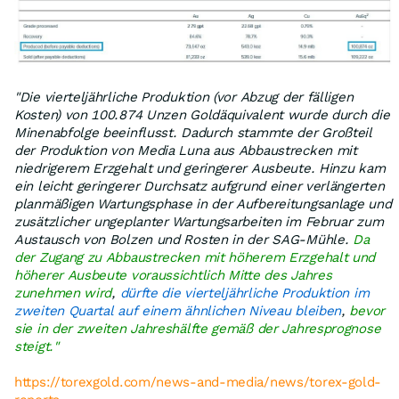
https://torexgold.com/news-and-media/news/torex-
gold-deliver…
"Die vierteljährliche Produktion (vor Abzug der fälligen
Kosten) von 100.874 Unzen Goldäquivalent wurde durch die
Minenabfolge beeinflusst. Dadurch stammte der Großteil
der Produktion von Media Luna aus Abbaustrecken mit
niedrigerem Erzgehalt und geringerer Ausbeute. Hinzu kam
ein leicht geringerer Durchsatz aufgrund einer verlängerten
planmäßigen Wartungsphase in der Aufbereitungsanlage und
zusätzlicher ungeplanter Wartungsarbeiten im Februar zum
Austausch von Bolzen und Rosten in der SAG-Mühle.
Da
der Zugang zu Abbaustrecken mit höherem Erzgehalt und
höherer Ausbeute voraussichtlich Mitte des Jahres
zunehmen wird
,
dürfte die vierteljährliche Produktion im
zweiten Quartal auf einem ähnlichen Niveau bleiben
,
bevor
sie in der zweiten Jahreshälfte gemäß der Jahresprognose
steigt."
https://torexgold.com/news-and-media/news/torex-gold-