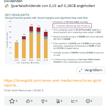
Dividenden
Quartalsdividende von 0,15 auf 0,16C$ angehoben
Vergrößern
https://torexgold.com/news-and-media/news/torex-gold-
reports…
Torex Gold Resources | 39,68 €
0
0
0
0
0
0