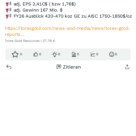
adj. EPS 2,41C$ ( bzw 1,76$)
adj. Gewinn 167 Mio. $
FY26 Ausblick 420-470 koz GE zu AISC 1750-1850$/oz
https://torexgold.com/news-and-media/news/torex-gold-
reports…
Torex Gold Resources | 37,76 €
0
0
0
0
0
0
Zitieren