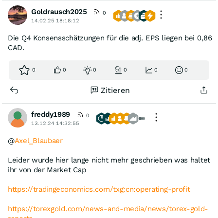
Goldrausch2025
0
14.02.25 18:18:12
Die Q4 Konsensschätzungen für die adj. EPS liegen bei 0,86
CAD.
0
0
0
0
0
0
Zitieren
freddy1989
0
13.12.24 14:32:55
@
Axel_Blaubaer
Leider wurde hier lange nicht mehr geschrieben was haltet
ihr von der Market Cap
https://tradingeconomics.com/txg:cn:operating-profit
https://torexgold.com/news-and-media/news/torex-gold-