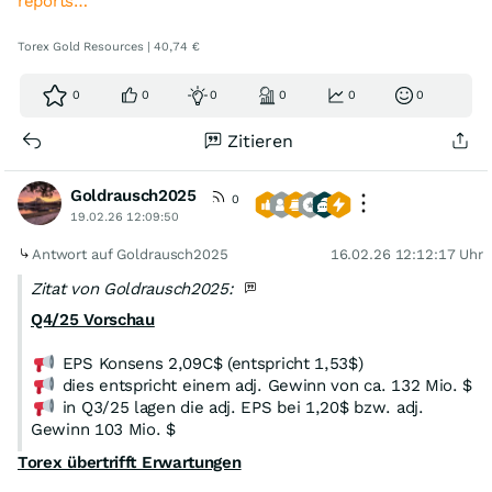
reports…
Torex Gold Resources | 40,74 €
0
0
0
0
0
0
Zitieren
Goldrausch2025
0
19.02.26 12:09:50
Antwort auf Goldrausch2025
16.02.26 12:12:17 Uhr
Zitat von Goldrausch2025:
Q4/25 Vorschau
EPS Konsens 2,09C$ (entspricht 1,53$)
dies entspricht einem adj. Gewinn von ca. 132 Mio. $
in Q3/25 lagen die adj. EPS bei 1,20$ bzw. adj.
Gewinn 103 Mio. $
Torex übertrifft Erwartungen