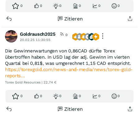
0
0
0
0
0
0
Zitieren
Goldrausch2025
0
20.02.25 11:30:55
Die Gewinnerwartungen von 0,86CAD dürfte Torex
übertroffen haben. In USD lag der adj. Gewinn im vierten
Quartal bei 0,81$, was umgerechnet 1,15 CAD entspricht.
https://torexgold.com/news-and-media/news/torex-gold-
reports…
Torex Gold Resources | 22,74 €
0
0
0
0
0
0
Zitieren