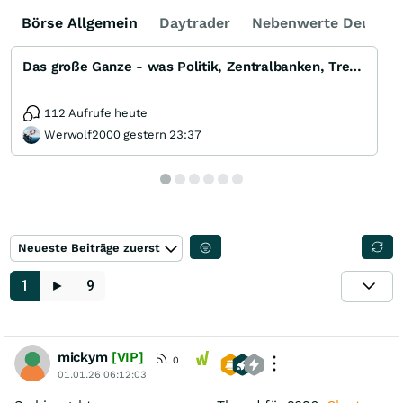
Börse Allgemein
Daytrader
Nebenwerte Deutsch
Das große Ganze - was Politik, Zentralbanken, Trends, Medien und Gesellschaft mit Aktien, Rohstoffen
112 Aufrufe heute
Werwolf2000 gestern 23:37
Neueste Beiträge zuerst
1
►
9
mickym
[VIP]
0
01.01.26 06:12:03