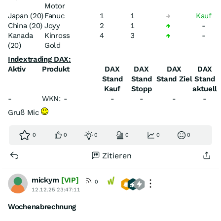
Motor
Japan (20)
Fanuc
1
1
Kauf
China (20)
Joyy
2
1
-
Kanada
Kinross
4
3
-
(20)
Gold
Indextrading DAX:
Aktiv
Produkt
DAX
DAX
DAX
DAX
Stand
Stand
Stand Ziel
Stand
Kauf
Stopp
aktuell
-
WKN: -
-
-
-
-
Gruß Mic
0
0
0
0
0
0
Zitieren
mickym
[VIP]
0
12.12.25 23:47:11
Wochenabrechnung