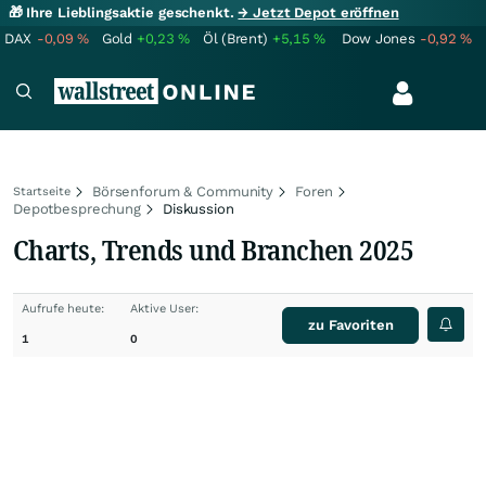
🎁 Ihre Lieblingsaktie geschenkt.
→ Jetzt Depot eröffnen
DAX
-0,09
%
Gold
+0,23
%
Öl (Brent)
+5,15
%
Dow Jones
-0,92
%
Börsenforum & Community
Foren
Startseite
Depotbesprechung
Diskussion
Charts, Trends und Branchen 2025
Aufrufe heute:
Aktive User:
zu Favoriten
1
0