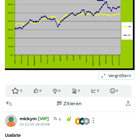
Vergrößern
0
0
0
0
0
0
Zitieren
mickym
[VIP]
0
22.12.25 18:20:08
Update