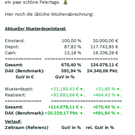
ein paar schöne Feiertage.
Hier noch die übliche Wochenabrechnung:
Aktueller Musterdepotstand:
Einstand:
100,00 %
20.000,00 €
Depot:
87,82 %
117.742,85 €
Cash:
12,18 %
16.336,26 €
==============
==============
==============
Gesamt:
670,40 %
134.079,11 €
DAX (Benchmark):
591,94 %
24.340,06 Pkt.
GuV in €
GuV in %
Musterdepot:
+21.195,43 €
.
+21,95 %
.
Realisiert:
+92.883,68 €
.
+464,42 %
.
==============
=============
==============
Gesamt:
+114.079,11 €
.
+570,40 %
.
DAX (Benchmark):
+20.228,17 Pkt.
.
+491,94 %
.
Verlauf:
Zeitraum (Referenz)
GuV in %
rel. GuV in %