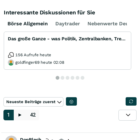
Interessante Diskussionen für Sie
Börse Allgemein
Daytrader
Nebenwerte Deutsch
Das große Ganze - was Politik, Zentralbanken, Trends, Medien und Gesellschaft mit Aktien, Rohstoffen
156 Aufrufe heute
goldfinger69 heute 02:08
Neueste Beiträge zuerst
1
►
42
DonBlech