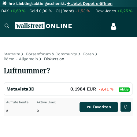
🎁 Ihre Lieblingsaktie geschenkt.
→ Jetzt Depot eröffnen
DAX
+0,69
%
Gold
0,00
%
Öl (Brent)
-1,53
%
Dow Jones
+0,25
%
Börsenforum & Community
Foren
Startseite
Börse - Allgemein
Diskussion
Luftnummer?
Metavista3D
0,1984
EUR
-9,41
%
Aktie
Aufrufe heute:
Aktive User:
zu Favoriten
2
0