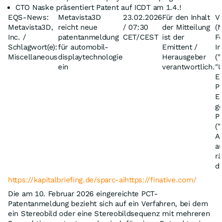
CTO Naske präsentiert Patent auf ICDT am 1.4.!
EQS-News:
Metavista3D
23.02.2026
Für den Inhalt
V
Metavista3D,
reicht neue
/ 07:30
der Mitteilung
(
Inc. /
patentanmeldung
CET/CEST
ist der
F
Schlagwort(e):
für automobil-
Emittent /
I
Miscellaneous
displaytechnologie
Herausgeber
(
ein
verantwortlich.
"
E
P
E
g
P
(
A
a
r
d
https://kapitalbriefing.de/sparc-aihttps://finative.com/
Die am 10. Februar 2026 eingereichte PCT-
Patentanmeldung bezieht sich auf ein Verfahren, bei dem
ein Stereobild oder eine Stereobildsequenz mit mehreren