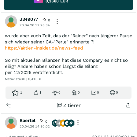
0,3660
EUR
J349077
0
20.04.26 17:26:34
wurde aber auch Zeit, das der "Rainer" nach längerer Pause
sich wieder seiner CA-"Perle" erinnerte ?!
https://aktien-insider.de/news-feed
So mit aktuellen Bilanzen hat diese Company es nicht so
eilig? Andere haben schon längst die Bilanz
per 12/2025 veröffentlicht.
Metavista3D | 0,410 €
1
1
0
0
0
0
Zitieren
Baertel
0
20.04.26 14:30:02
Antwort auf ooy
20.04.26 14:09:09 Uhr