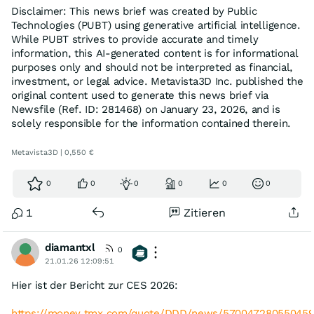
Disclaimer: This news brief was created by Public
Technologies (PUBT) using generative artificial intelligence.
While PUBT strives to provide accurate and timely
information, this AI-generated content is for informational
purposes only and should not be interpreted as financial,
investment, or legal advice. Metavista3D Inc. published the
original content used to generate this news brief via
Newsfile (Ref. ID: 281468) on January 23, 2026, and is
solely responsible for the information contained therein.
Metavista3D | 0,550 €
0
0
0
0
0
0
1
Zitieren
diamantxl
0
21.01.26 12:09:51
Hier ist der Bericht zur CES 2026:
https://money.tmx.com/quote/DDD/news/570047280550459