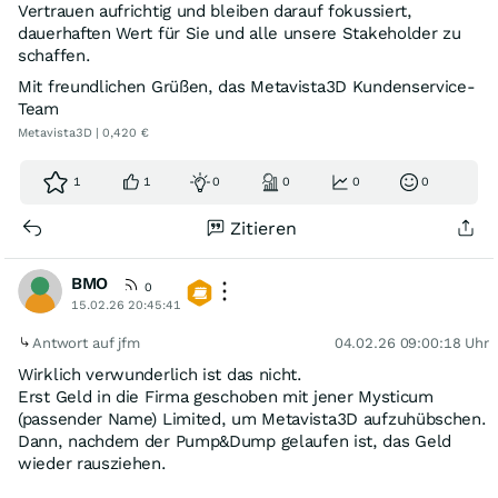
Vertrauen aufrichtig und bleiben darauf fokussiert,
dauerhaften Wert für Sie und alle unsere Stakeholder zu
schaffen.
Mit freundlichen Grüßen, das Metavista3D Kundenservice-
Team
Metavista3D | 0,420 €
1
1
0
0
0
0
Zitieren
BMO
0
15.02.26 20:45:41
Antwort auf jfm
04.02.26 09:00:18 Uhr
Wirklich verwunderlich ist das nicht.
Erst Geld in die Firma geschoben mit jener Mysticum
(passender Name) Limited, um Metavista3D aufzuhübschen.
Dann, nachdem der Pump&Dump gelaufen ist, das Geld
wieder rausziehen.