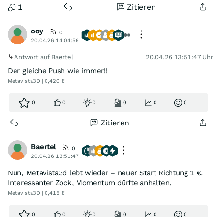
1
Zitieren
ooy
0
20.04.26 14:04:56
Antwort auf Baertel
20.04.26 13:51:47 Uhr
Der gleiche Push wie immer!!
Metavista3D | 0,420 €
0
0
0
0
0
0
Zitieren
Baertel
0
20.04.26 13:51:47
Nun, Metavista3d lebt wieder – neuer Start Richtung 1 €.
Interessanter Zock, Momentum dürfte anhalten.
Metavista3D | 0,415 €
0
0
0
0
0
0