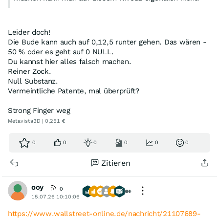
Leider doch!
Die Bude kann auch auf 0,12,5 runter gehen. Das wären -
50 % oder es geht auf 0 NULL.
Du kannst hier alles falsch machen.
Reiner Zock.
Null Substanz.
Vermeintliche Patente, mal überprüft?
Strong Finger weg
Metavista3D | 0,251 €
0
0
0
0
0
0
Zitieren
ooy
0
15.07.26 10:10:06
https://www.wallstreet-online.de/nachricht/21107689-