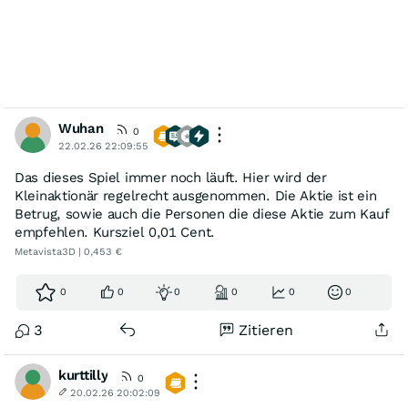
Wuhan
0
22.02.26 22:09:55
Das dieses Spiel immer noch läuft. Hier wird der
Kleinaktionär regelrecht ausgenommen. Die Aktie ist ein
Betrug, sowie auch die Personen die diese Aktie zum Kauf
empfehlen. Kursziel 0,01 Cent.
Metavista3D | 0,453 €
0
0
0
0
0
0
3
Zitieren
kurttilly
0
20.02.26 20:02:09