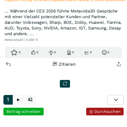
... Während der CES 2026 führte Metavista3D Gespräche
mit einer Vielzahl potenzieller Kunden und Partner,
darunter Volkswagen, Sharp, BOE, Dolby, Huawei, Tianma,
AUO, Toyota, Sony, NVIDIA, Amazon, IGT, Samsung, Desay
und andere. ...
Metavista3D | 0,590 €
0
0
0
0
0
0
Zitieren
1
►
42
Beitrag schreiben
Durchsuchen