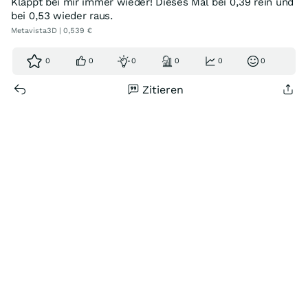
Klappt bei mir immer wieder! Dieses Mal bei 0,39 rein und
bei 0,53 wieder raus.
Metavista3D | 0,539 €
0
0
0
0
0
0
Zitieren