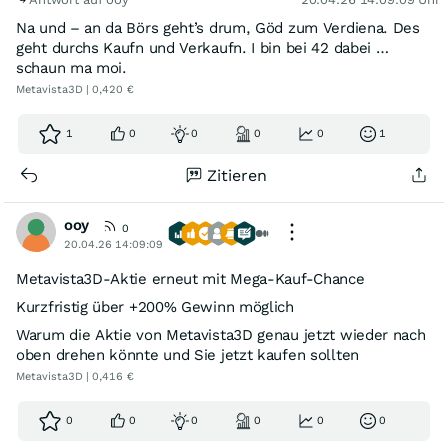
Na und – an da Börs geht’s drum, Göd zum Verdiena. Des
geht durchs Kaufn und Verkaufn. I bin bei 42 dabei …
schaun ma moi.
Metavista3D | 0,420 €
1
0
0
0
0
1
Zitieren
ooy
0
20.04.26 14:09:09
Metavista3D-Aktie erneut mit Mega-Kauf-Chance
Kurzfristig über +200% Gewinn möglich
Warum die Aktie von Metavista3D genau jetzt wieder nach
oben drehen könnte und Sie jetzt kaufen sollten
Metavista3D | 0,416 €
0
0
0
0
0
0