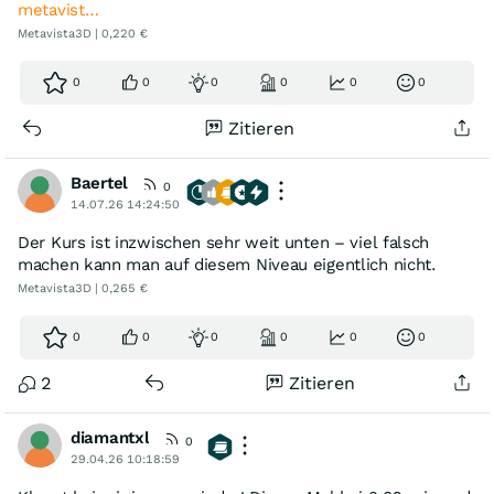
metavist…
Metavista3D | 0,220 €
0
0
0
0
0
0
Zitieren
Baertel
0
14.07.26 14:24:50
Der Kurs ist inzwischen sehr weit unten – viel falsch
machen kann man auf diesem Niveau eigentlich nicht.
Metavista3D | 0,265 €
0
0
0
0
0
0
2
Zitieren
diamantxl
0
29.04.26 10:18:59