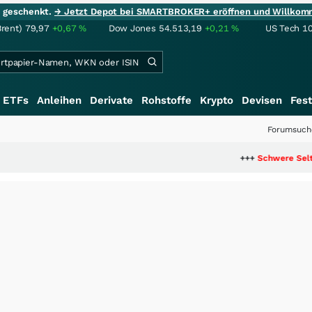
ie geschenkt.
→ Jetzt Depot bei SMARTBROKER+ eröffnen und Willkom
Brent)
79,97
+0,67
%
Dow Jones
54.513,19
+0,21
%
US Tech 1
ETFs
Anleihen
Derivate
Rohstoffe
Krypto
Devisen
Fest
Forumsuch
+++
Schwere Seltene Erden: E