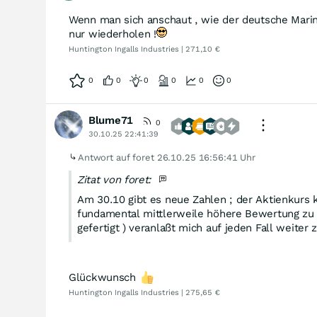
Wenn man sich anschaut , wie der deutsche Marin
nur wiederholen !
Huntington Ingalls Industries | 271,10 €
0
0
0
0
0
0
Blume71
0
30.10.25 22:41:39
Antwort auf foret
26.10.25 16:56:41 Uhr
Zitat von foret:
Am 30.10 gibt es neue Zahlen ; der Aktienkurs k
fundamental mittlerweile höhere Bewertung zu u
gefertigt ) veranlaßt mich auf jeden Fall weiter
Glückwunsch
Huntington Ingalls Industries | 275,65 €