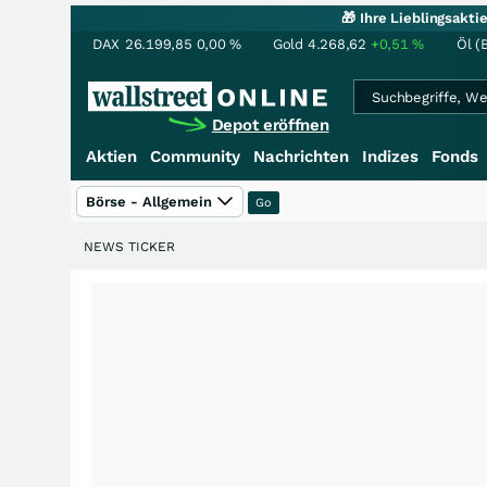
🎁 Ihre Lieblingsakt
DAX
26.199,85
0,00
%
Gold
4.268,62
+0,51
%
Öl (
Depot eröffnen
Aktien
Community
Nachrichten
Indizes
Fonds
Börse - Allgemein
NEWS TICKER