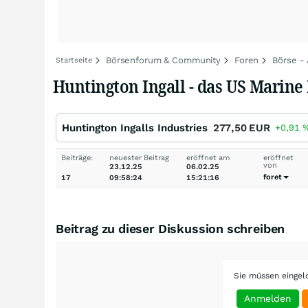
Börsenforum & Community
Foren
Börse -
Startseite
Huntington Ingall - das US Marine
Huntington Ingalls Industries
277,50
EUR
+0,91
Beiträge:
neuester Beitrag
eröffnet am
eröffnet
von
23.12.25
06.02.25
foret
17
09:58:24
15:21:16
Beitrag zu dieser Diskussion schreiben
Sie müssen eingel
Anmelden