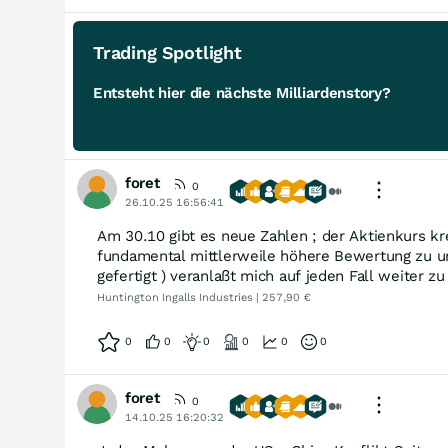
Trading Spotlight
Entsteht hier die nächste Milliardenstory?
foret
0
26.10.25 16:56:41
Am 30.10 gibt es neue Zahlen ; der Aktienkurs kre
fundamental mittlerweile höhere Bewertung zu un
gefertigt ) veranlaßt mich auf jeden Fall weiter z
Huntington Ingalls Industries | 257,90 €
0
0
0
0
0
0
foret
0
14.10.25 16:20:32