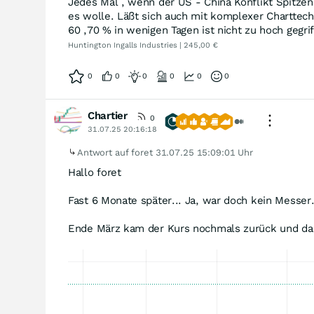
Jedes Mal , wenn der US - China Konflikt Spitzen 
es wolle. Läßt sich auch mit komplexer Charttechn
60 ,70 % in wenigen Tagen ist nicht zu hoch gegrif
Huntington Ingalls Industries | 245,00 €
0
0
0
0
0
0
Chartier
0
31.07.25 20:16:18
Antwort auf foret
31.07.25 15:09:01 Uhr
Hallo foret
Fast 6 Monate später... Ja, war doch kein Messer.
Ende März kam der Kurs nochmals zurück und dan