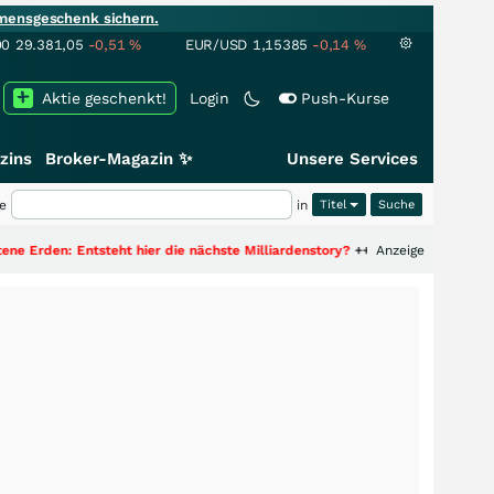
mensgeschenk sichern.
00
29.381,05
-0,51
%
EUR/USD
1,15385
-0,14
%
Aktie geschenkt!
Login
Push-Kurse
zins
Broker-Magazin ✨
Unsere Services
e
in
Titel
ntsteht hier die nächste Milliardenstory?
+++
Anzeige