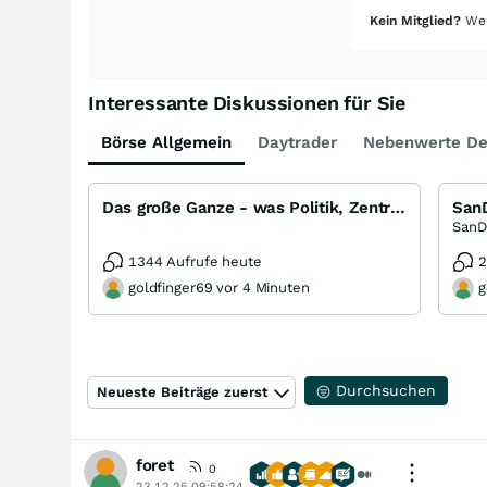
Kein Mitglied?
Wer
Interessante Diskussionen für Sie
Börse Allgemein
Daytrader
Nebenwerte De
Das große Ganze - was Politik, Zentralbanken, Trends, Medien und Gesellschaft mit Aktien, Rohstoffen
1344 Aufrufe heute
2
goldfinger69 vor 4 Minuten
g
Durchsuchen
Neueste Beiträge zuerst
foret
0
23.12.25 09:58:24