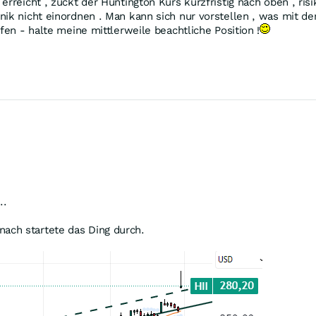
erreicht , zuckt der Huntington Kurs kurzfristig nach oben , ris
ik nicht einordnen . Man kann sich nur vorstellen , was mit de
fen - halte meine mittlerweile beachtliche Position !
..
ach startete das Ding durch.