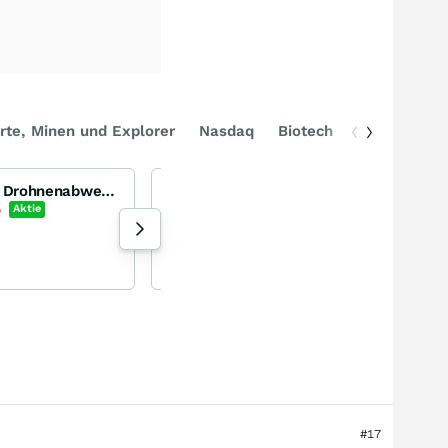
rte, Minen und Explorer
Nasdaq
Biotech
DAX
EOS - die Zukunft der Drohnenabwehr?
Trinity Capital
Trinity Capital
%
Aktie
+1,87
%
Aktie
115 Aufrufe heute
aktienkunta gestern 20:51
#17