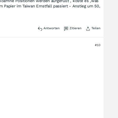
ikoaffine Positionen werden aufgefüllt , koste es ,was
m Papier im Taiwan Ernstfall passiert - Anstieg um 50,
Antworten
Zitieren
Teilen
#10