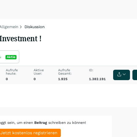
 Allgemein
Diskussion
 Investment !
%
Aktie
Aufrufe
Aktive
Aufrufe
ID:
heute:
User:
Gesamt:
0
0
1.925
1.382.191
oggt sein, um einen
Beitrag
schreiben zu können!
Jetzt kostenlos registrieren