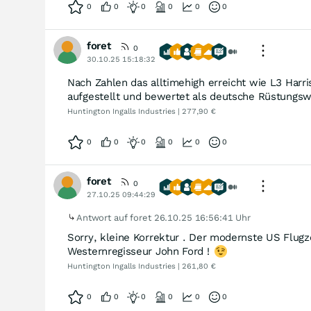
0
0
0
0
0
0
foret
0
30.10.25 15:18:32
Nach Zahlen das alltimehigh erreicht wie L3 Har
aufgestellt und bewertet als deutsche Rüstungswe
Huntington Ingalls Industries | 277,90 €
0
0
0
0
0
0
foret
0
27.10.25 09:44:29
Antwort auf foret
26.10.25 16:56:41 Uhr
Sorry, kleine Korrektur . Der modernste US Flugz
Westernregisseur John Ford !
Huntington Ingalls Industries | 261,80 €
0
0
0
0
0
0