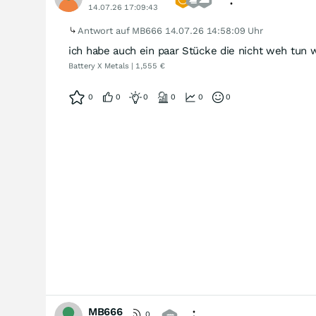
14.07.26 17:09:43
Antwort auf MB666
14.07.26 14:58:09 Uhr
ich habe auch ein paar Stücke die nicht weh tun 
Battery X Metals | 1,555 €
0
0
0
0
0
0
MB666
0