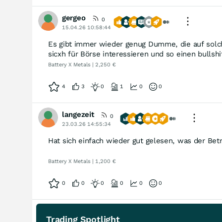
gergeo
0
15.04.26 10:58:44
Es gibt immer wieder genug Dumme, die auf solche 
sicxh für Börse interessieren und so einen bulls
Battery X Metals | 2,250 €
4
3
0
1
0
0
langezeit
0
23.03.26 14:55:34
Hat sich einfach wieder gut gelesen, was der Betr
Battery X Metals | 1,200 €
0
0
0
0
0
0
Trading Spotlight