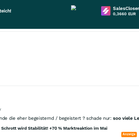
SalesCloser
eich!
0,3660
EUR
r
inde die eher begeisternd / begeistert ? schade nur:
soo viele Le