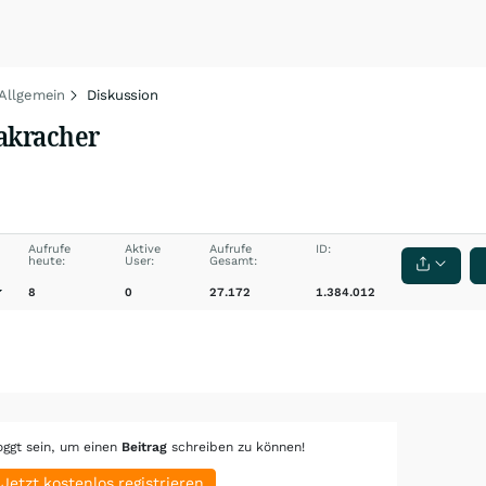
 Allgemein
Diskussion
dakracher
Aufrufe
Aktive
Aufrufe
ID:
heute:
User:
Gesamt:
8
0
27.172
1.384.012
oggt sein, um einen
Beitrag
schreiben zu können!
Jetzt kostenlos registrieren