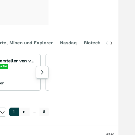
rte, Minen und Explorer
Nasdaq
Biotech
DAX
Flowers Foods Inc - Hersteller von verpackten Lebensmitteln (z.B. Brot)
Eye2s Blick auf das Geschehen
Aktie
185 Aufrufe heute
ten
Eye2 vor 35 Minuten
1
►
…
8
#141