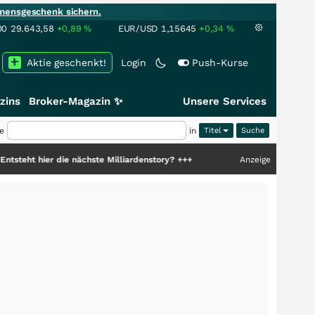
mensgeschenk sichern.
00
29.643,58
+0,89
%
EUR/USD
1,15645
+0,34
%
Aktie geschenkt!
Login
Push-Kurse
zins
Broker-Magazin ✨
Unsere Services
e
in
Titel
 die nächste Milliardenstory?
+++
Anzeige