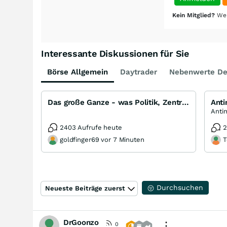
Kein Mitglied?
Wer
Interessante Diskussionen für Sie
Börse Allgemein
Daytrader
Nebenwerte De
Das große Ganze - was Politik, Zentralbanken, Trends, Medien und Gesellschaft mit Aktien, Rohstoffen
Ant
2403 Aufrufe heute
2
goldfinger69 vor 7 Minuten
T
Durchsuchen
Neueste Beiträge zuerst
DrGoonzo
0