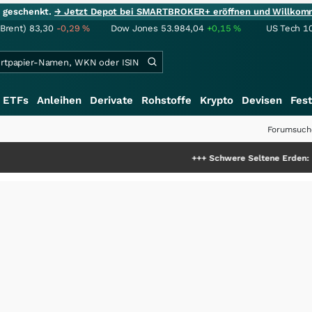
ie geschenkt.
→ Jetzt Depot bei SMARTBROKER+ eröffnen und Willkom
(Brent)
83,30
-0,29
%
Dow Jones
53.984,04
+0,15
%
US Tech 1
ETFs
Anleihen
Derivate
Rohstoffe
Krypto
Devisen
Fest
Forumsuch
+++
Schwere Seltene Erden: Entsteht hier