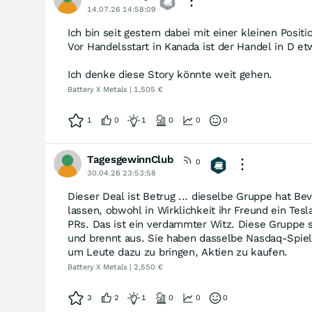
14.07.26 14:58:09
Ich bin seit gestern dabei mit einer kleinen Positi
Vor Handelsstart in Kanada ist der Handel in D et
Ich denke diese Story könnte weit gehen.
Battery X Metals | 1,505 €
1
0
1
0
0
0
TagesgewinnClub
0
30.04.26 23:53:58
Dieser Deal ist Betrug ... dieselbe Gruppe hat Be
lassen, obwohl in Wirklichkeit ihr Freund ein Tesl
PRs. Das ist ein verdammter Witz. Diese Gruppe s
und brennt aus. Sie haben dasselbe Nasdaq-Spiel 
um Leute dazu zu bringen, Aktien zu kaufen.
Battery X Metals | 2,550 €
3
2
1
0
0
0