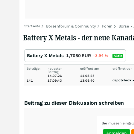
Börsenforum & Community
Foren
Börse -
Startseite
Battery X Metals - der neue Kana
Battery X Metals
1,7050
EUR
-3,94
%
Aktie
Beiträge:
neuester
eröffnet am
eröffnet von
Beitrag
14.07.26
11.05.25
depotcheck
141
17:09:43
13:05:40
Beitrag zu dieser Diskussion schreiben
Sie müssen eingel
Anmelden