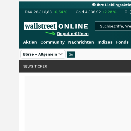
🎁 Ihre Lieblingsakt
DAX
26.316,88
+0,54
%
Gold
4.336,92
+2,28
%
Öl 
Depot eröffnen
Aktien
Community
Nachrichten
Indizes
Fonds
Börse - Allgemein
NEWS TICKER