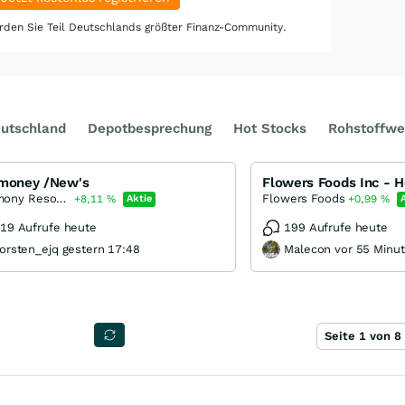
den Sie Teil Deutschlands größter Finanz-Community.
utschland
Depotbesprechung
Hot Stocks
Rohstoffwe
imoney /New's
Antimony Resources
Flowers Foods
+8,11
%
Aktie
+0,99
%
19 Aufrufe heute
199 Aufrufe heute
orsten_ejq gestern 17:48
Malecon vor 55 Minu
Seite 1 von 8