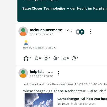
SalesCloser Technologies – der Hecht im Karpfent
meinBenutzername
0
20.03.26 16:04:42
Battery X Metals | 1,250 €
0
0
0
0
0
0
help4all
0
19.03.26 17:37:55
Antwort auf meinBenutzername
16.03.26 06:40:45 Uh
wieso "negativ geladene Nachrichten" ? also ich f