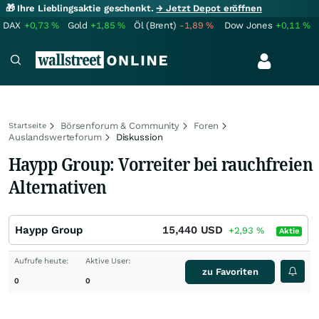
🎁 Ihre Lieblingsaktie geschenkt.
→ Jetzt Depot eröffnen
DAX
+0,73
%
Gold
+1,85
%
Öl (Brent)
-1,89
%
Dow Jones
+0,11
%
Börsenforum & Community
Foren
Startseite
Auslandswerteforum
Diskussion
Haypp Group: Vorreiter bei rauchfreien
Alternativen
Haypp Group
15,440
USD
+2,93
%
Aktie
Aufrufe heute:
Aktive User:
zu Favoriten
0
0