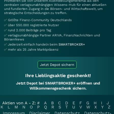
Profitieren Sie von unserem Alleinstellungsmerkmal als den
zentralen verlagsunabhängigen Wissens-Hub für einen aktuellen
und fundierten Zugang in die Börsen- und Wirtschaftswelt, um
strategische Entscheidungen zu treffen.
✅ Größte Finanz-Community Deutschlands
✅ über 550.000 registrierte Nutzer
✅ rund 2.000 Beiträge pro Tag
✅ verlagsunabhängige Partner ARIVA, FinanzNachrichten und
BörsenNews
✅ Jederzeit einfach handeln beim
SMARTBROKER+
✅ mehr als 25 Jahre Marktpräsenz
Jetzt Depot sichern
Ihre Lieblingsaktie geschenkt!
Jetzt Depot bei SMARTBROKER+ eröffnen und
Willkommensgeschenk sichern.
Aktien von A - Z:
#
A
B
C
D
E
F
G
H
I
J
K
L
M
N
O
P
Q
R
S
T
U
V
W
X
Y
Z
Impressum
Disclaimer
Datenschutz
Datenschutz-