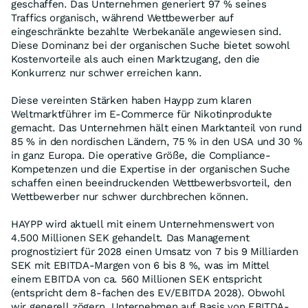
geschaffen. Das Unternehmen generiert 97 % seines
Traffics organisch, während Wettbewerber auf
eingeschränkte bezahlte Werbekanäle angewiesen sind.
Diese Dominanz bei der organischen Suche bietet sowohl
Kostenvorteile als auch einen Marktzugang, den die
Konkurrenz nur schwer erreichen kann.
Diese vereinten Stärken haben Haypp zum klaren
Weltmarktführer im E-Commerce für Nikotinprodukte
gemacht. Das Unternehmen hält einen Marktanteil von rund
85 % in den nordischen Ländern, 75 % in den USA und 30 %
in ganz Europa. Die operative Größe, die Compliance-
Kompetenzen und die Expertise in der organischen Suche
schaffen einen beeindruckenden Wettbewerbsvorteil, den
Wettbewerber nur schwer durchbrechen können.
HAYPP wird aktuell mit einem Unternehmenswert von
4.500 Millionen SEK gehandelt. Das Management
prognostiziert für 2028 einen Umsatz von 7 bis 9 Milliarden
SEK mit EBITDA-Margen von 6 bis 8 %, was im Mittel
einem EBITDA von ca. 560 Millionen SEK entspricht
(entspricht dem 8-fachen des EV/EBITDA 2028). Obwohl
wir generell zögern, Unternehmen auf Basis von EBITDA-