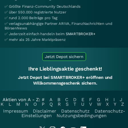
✅ Größte Finanz-Community Deutschlands
✅ über 550.000 registrierte Nutzer
✅ rund 2.000 Beiträge pro Tag
✅ verlagsunabhängige Partner ARIVA, FinanzNachrichten und
BörsenNews
✅ Jederzeit einfach handeln beim
SMARTBROKER+
✅ mehr als 25 Jahre Marktpräsenz
Jetzt Depot sichern
Ihre Lieblingsaktie geschenkt!
Jetzt Depot bei SMARTBROKER+ eröffnen und
Willkommensgeschenk sichern.
Aktien von A - Z:
#
A
B
C
D
E
F
G
H
I
J
K
L
M
N
O
P
Q
R
S
T
U
V
W
X
Y
Z
Impressum
Disclaimer
Datenschutz
Datenschutz-
Einstellungen
Nutzungsbedingungen