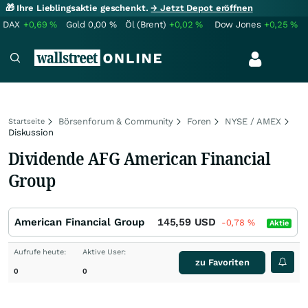
🎁 Ihre Lieblingsaktie geschenkt.
→ Jetzt Depot eröffnen
DAX
+0,69
%
Gold
0,00
%
Öl (Brent)
+0,02
%
Dow Jones
+0,25
%
Börsenforum & Community
Foren
NYSE / AMEX
Startseite
Diskussion
Dividende AFG American Financial
Group
American Financial Group
145,59
USD
-0,78
%
Aktie
Aufrufe heute:
Aktive User:
zu Favoriten
0
0