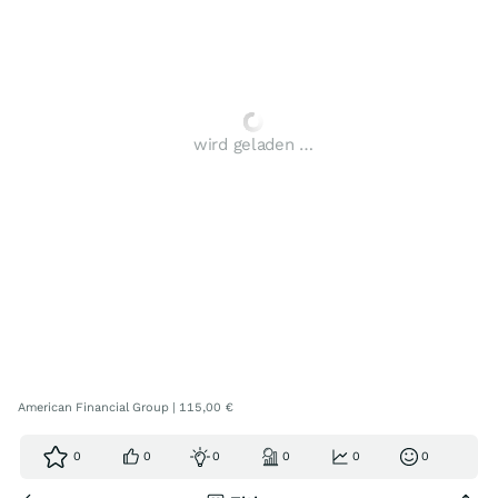
wird geladen …
American Financial Group | 115,00 €
0
0
0
0
0
0