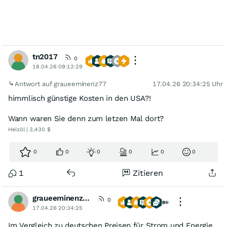
tn2017
0
18.04.26 09:12:29
Antwort auf graueeminenz77
17.04.26 20:34:25 Uhr
himmlisch günstige Kosten in den USA?!
Wann waren Sie denn zum letzen Mal dort?
Heizöl | 3,430 $
0
0
0
0
0
0
1
Zitieren
graueeminenz77
0
17.04.26 20:34:25
Im Vergleich zu deutschen Preisen für Strom und Energie