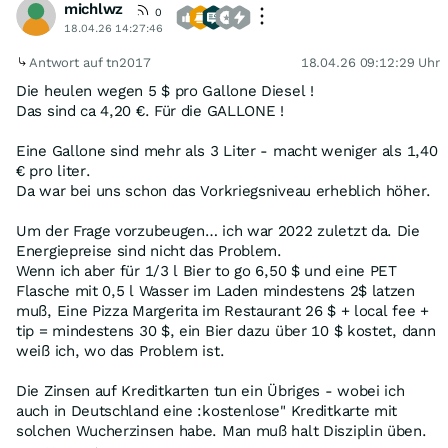
michlwz
0
18.04.26 14:27:46
Antwort auf tn2017
18.04.26 09:12:29 Uhr
Die heulen wegen 5 $ pro Gallone Diesel !
Das sind ca 4,20 €. Für die GALLONE !
Eine Gallone sind mehr als 3 Liter - macht weniger als 1,40
€ pro liter.
Da war bei uns schon das Vorkriegsniveau erheblich höher.
Um der Frage vorzubeugen… ich war 2022 zuletzt da. Die
Energiepreise sind nicht das Problem.
Wenn ich aber für 1/3 l Bier to go 6,50 $ und eine PET
Flasche mit 0,5 l Wasser im Laden mindestens 2$ latzen
muß, Eine Pizza Margerita im Restaurant 26 $ + local fee +
tip = mindestens 30 $, ein Bier dazu über 10 $ kostet, dann
weiß ich, wo das Problem ist.
Die Zinsen auf Kreditkarten tun ein Übriges - wobei ich
auch in Deutschland eine :kostenlose" Kreditkarte mit
solchen Wucherzinsen habe. Man muß halt Disziplin üben.