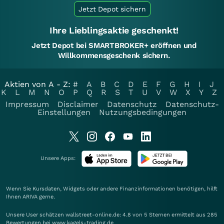
Jetzt Depot sichern
Ihre Lieblingsaktie geschenkt!
Jetzt Depot bei SMARTBROKER+ eröffnen und
Willkommensgeschenk sichern.
Aktien von A - Z:
#
A
B
C
D
E
F
G
H
I
J
K
L
M
N
O
P
Q
R
S
T
U
V
W
X
Y
Z
Impressum
Disclaimer
Datenschutz
Datenschutz-
Einstellungen
Nutzungsbedingungen
Unsere Apps:
Wenn Sie Kursdaten, Widgets oder andere Finanzinformationen benötigen, hilft
Ihnen
ARIVA
gerne.
Unsere User schätzen wallstreet-online.de: 4.8 von 5 Sternen ermittelt aus 285
Bewertungen bei www.kagels-trading.de