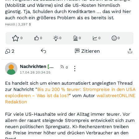
(Mobilität und Wärme) sind die US-Kosten himmlisch
günstig. Tja, Schulden durch Kreditkarten ... das wird hier
auch noch ein größeres Problem als es bereits ist.
Heizöl | 3,397 $
0
0
0
0
0
0
2
Zitieren
Nachrichten
[wO]
0
17.04.26 20:34:25
Es handelt sich um einen automatisiert angelegten Thread
zur Nachricht "
Bis zu 200 % teurer: Strompreise in den USA
explodieren – Was ist da los?
" vom Autor
wallstreetONLINE
Redaktion
Für viele US-Haushalte wird der Alltag immer teurer. Vor
allem der rasant steigende Strompreis entwickelt sich zum
neuen politischen Sprengsatz. KI-Rechenzentren treiben
die Preise immer höher und drücken Verbraucher an den