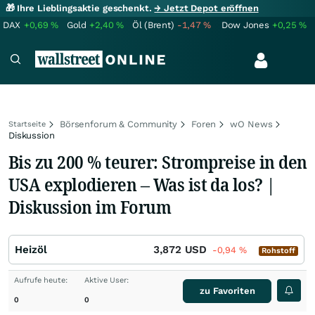
🎁 Ihre Lieblingsaktie geschenkt.
→ Jetzt Depot eröffnen
DAX
+0,69
%
Gold
+2,40
%
Öl (Brent)
-1,47
%
Dow Jones
+0,25
%
Börsenforum & Community
Foren
wO News
Startseite
Diskussion
Bis zu 200 % teurer: Strompreise in den
USA explodieren – Was ist da los? |
Diskussion im Forum
Heizöl
3,872
USD
-0,94
%
Rohstoff
Aufrufe heute:
Aktive User:
zu Favoriten
0
0