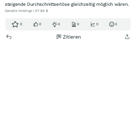
steigende Durchschnittserlöse gleichzeitig möglich wären.
GeneDx Holdings | 67,86 $
0
0
0
0
0
0
Zitieren