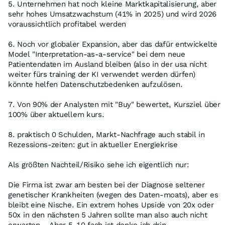
5. Unternehmen hat noch kleine Marktkapitalisierung, aber
sehr hohes Umsatzwachstum (41% in 2025) und wird 2026
voraussichtlich profitabel werden
6. Noch vor globaler Expansion, aber das dafür entwickelte
Model "Interpretation-as-a-service" bei dem neue
Patientendaten im Ausland bleiben (also in der usa nicht
weiter fürs training der KI verwendet werden dürfen)
könnte helfen Datenschutzbedenken aufzulösen.
7. Von 90% der Analysten mit "Buy" bewertet, Kursziel über
100% über aktuellem kurs.
8. praktisch 0 Schulden, Markt-Nachfrage auch stabil in
Rezessions-zeiten: gut in aktueller Energiekrise
Als größten Nachteil/Risiko sehe ich eigentlich nur:
Die Firma ist zwar am besten bei der Diagnose seltener
genetischer Krankheiten (wegen des Daten-moats), aber es
bleibt eine Nische. Ein extrem hohes Upside von 20x oder
50x in den nächsten 5 Jahren sollte man also auch nicht