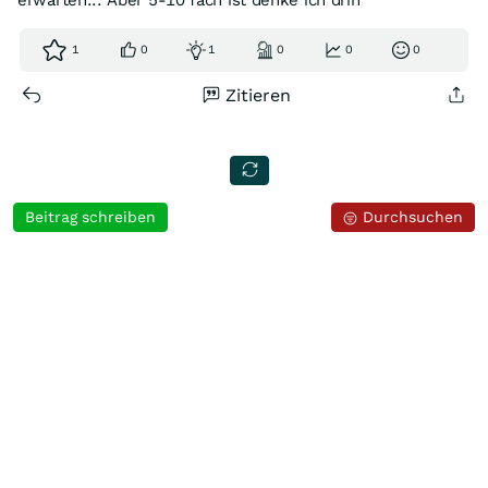
erwarten... Aber 5-10 fach ist denke ich drin
1
0
1
0
0
0
Zitieren
Beitrag schreiben
Durchsuchen