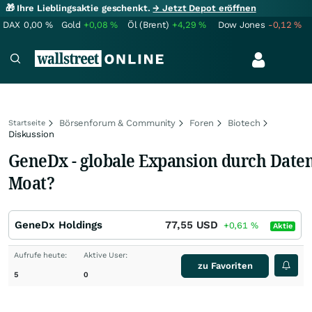
🎁 Ihre Lieblingsaktie geschenkt.
→ Jetzt Depot eröffnen
DAX
0,00
%
Gold
+0,08
%
Öl (Brent)
+4,29
%
Dow Jones
-0,12
%
Börsenforum & Community
Foren
Biotech
Startseite
Diskussion
GeneDx - globale Expansion durch Daten
Moat?
GeneDx Holdings
77,55
USD
+0,61
%
Aktie
Aufrufe heute:
Aktive User:
zu Favoriten
5
0