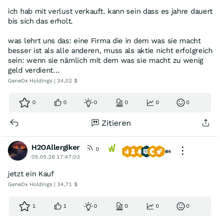
ich hab mit verlust verkauft. kann sein dass es jahre dauert
bis sich das erholt.
was lehrt uns das: eine Firma die in dem was sie macht
besser ist als alle anderen, muss als aktie nicht erfolgreich
sein: wenn sie nämlich mit dem was sie macht zu wenig
geld verdient...
GeneDx Holdings | 34,02 $
0
0
0
0
0
0
Zitieren
H2OAllergiker
0
05.05.26 17:47:03
jetzt ein Kauf
GeneDx Holdings | 34,71 $
1
1
0
0
0
0