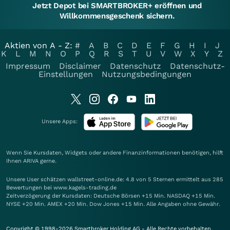
Jetzt Depot bei SMARTBROKER+ eröffnen und
Willkommensgeschenk sichern.
Aktien von A - Z:
#
A
B
C
D
E
F
G
H
I
J
K
L
M
N
O
P
Q
R
S
T
U
V
W
X
Y
Z
Impressum
Disclaimer
Datenschutz
Datenschutz-
Einstellungen
Nutzungsbedingungen
Unsere Apps:
Wenn Sie Kursdaten, Widgets oder andere Finanzinformationen benötigen, hilft
Ihnen
ARIVA
gerne.
Unsere User schätzen wallstreet-online.de: 4.8 von 5 Sternen ermittelt aus 285
Bewertungen bei www.kagels-trading.de
Zeitverzögerung der Kursdaten: Deutsche Börsen +15 Min. NASDAQ +15 Min.
NYSE +20 Min. AMEX +20 Min. Dow Jones +15 Min. Alle Angaben ohne Gewähr.
Copyright © 1998-2026 Smartbroker Holding AG - Alle Rechte vorbehalten.