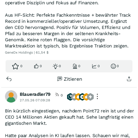
operative Disziplin und Fokus auf Finanzen.
Aus HF-Sicht: Perfekte Fachkenntnisse + bewährter Track
Record in kommerzieller/operativer Umsetzung. Ergänzt
den CEO hervorragend. Positiv für Volumen, Effizienz und
Pfad zu besseren Margen in der seltenen Krankheits-
Genomik. Keine roten Flaggen. Die vorsichtige
Marktreaktion ist typisch, bis Ergebnisse Traktion zeigen.
GeneDx Holdings | 61,54 $
0
0
0
0
0
0
Zitieren
Blaueradler79
0
27.05.26 07:09:28
Bin kürzlich eingestiegen, nachdem Point72 rein ist und der
CEO 14 Millionen Aktien gekauft hat. Sehe langfristig einen
gigantischen Markt.
Hatte paar Analysen in KI laufen lassen. Schauen wir mal,