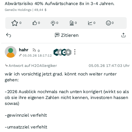
Abwärtsrisiko 40% Aufwärtschance 8x in 3-4 Jahren.
GeneDx Holdings | 49,44 $
0
0
0
0
0
0
Zitieren
hahr
0
05.05.26 18:17:12
Antwort auf H2OAllergiker
05.05.26 17:47:03 Uhr
wär ich vorsichtig jetzt grad. könnt noch weiter runter
gehen:
-2026 Ausblick nochmals nach unten korrigiert (wirkt so als
ob sie ihre eigenen Zahlen nicht kennen, investoren hassen
sowas)
-gewinnziel verfehlt
-umsatzziel verfehlt