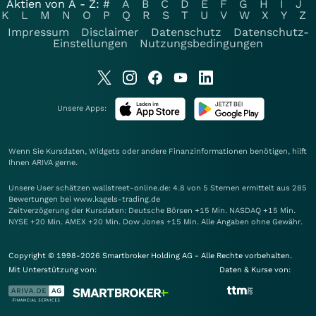
Aktien von A - Z:
#
A
B
C
D
E
F
G
H
I
J
K
L
M
N
O
P
Q
R
S
T
U
V
W
X
Y
Z
Impressum
Disclaimer
Datenschutz
Datenschutz-
Einstellungen
Nutzungsbedingungen
Unsere Apps:
Wenn Sie Kursdaten, Widgets oder andere Finanzinformationen benötigen, hilft
Ihnen
ARIVA
gerne.
Unsere User schätzen wallstreet-online.de: 4.8 von 5 Sternen ermittelt aus 285
Bewertungen bei www.kagels-trading.de
Zeitverzögerung der Kursdaten: Deutsche Börsen +15 Min. NASDAQ +15 Min.
NYSE +20 Min. AMEX +20 Min. Dow Jones +15 Min. Alle Angaben ohne Gewähr.
Copyright © 1998-2026 Smartbroker Holding AG - Alle Rechte vorbehalten.
Mit Unterstützung von:
Daten & Kurse von: