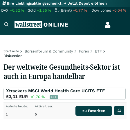
🎁 Ihre Lieblingsaktie geschenkt.
→ Jetzt Depot eröffnen
DAX
+0,52
%
Gold
+1,55
%
Öl (Brent)
-0,77
%
Dow Jones
-0,04
%
Börsenforum & Community
Foren
ETF
Startseite
Diskussion
Der weltweite Gesundheits-Sektor ist
auch in Europa handelbar
Xtrackers MSCI World Health Care UCITS ETF
53,31
EUR
+0,70
%
ETF
Aufrufe heute:
Aktive User:
zu Favoriten
1
0