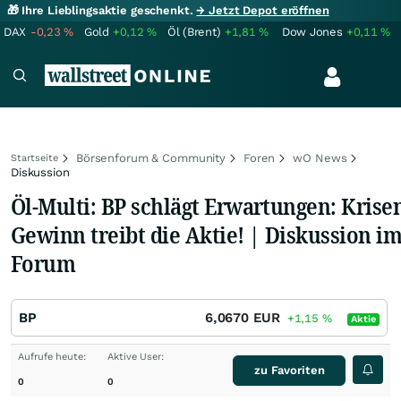
🎁 Ihre Lieblingsaktie geschenkt.
→ Jetzt Depot eröffnen
DAX
-0,23
%
Gold
+0,12
%
Öl (Brent)
+1,81
%
Dow Jones
+0,11
%
Börsenforum & Community
Foren
wO News
Startseite
Diskussion
Öl-Multi: BP schlägt Erwartungen: Krise
Gewinn treibt die Aktie! | Diskussion i
Forum
BP
6,0670
EUR
+1,15
%
Aktie
Aufrufe heute:
Aktive User:
zu Favoriten
0
0