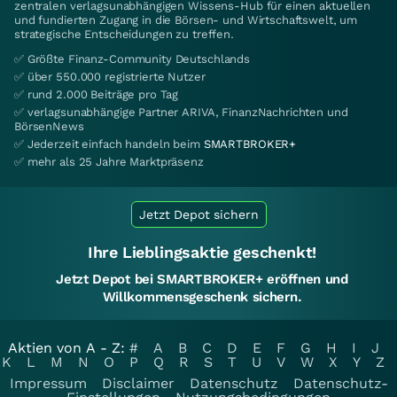
zentralen verlagsunabhängigen Wissens-Hub für einen aktuellen
und fundierten Zugang in die Börsen- und Wirtschaftswelt, um
strategische Entscheidungen zu treffen.
✅ Größte Finanz-Community Deutschlands
✅ über 550.000 registrierte Nutzer
✅ rund 2.000 Beiträge pro Tag
✅ verlagsunabhängige Partner ARIVA, FinanzNachrichten und
BörsenNews
✅ Jederzeit einfach handeln beim
SMARTBROKER+
✅ mehr als 25 Jahre Marktpräsenz
Jetzt Depot sichern
Ihre Lieblingsaktie geschenkt!
Jetzt Depot bei SMARTBROKER+ eröffnen und
Willkommensgeschenk sichern.
Aktien von A - Z:
#
A
B
C
D
E
F
G
H
I
J
K
L
M
N
O
P
Q
R
S
T
U
V
W
X
Y
Z
Impressum
Disclaimer
Datenschutz
Datenschutz-