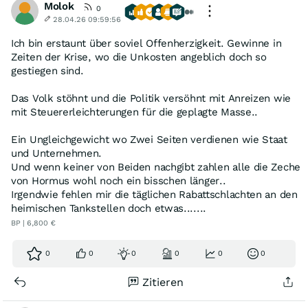
Molok
0
28.04.26 09:59:56
Ich bin erstaunt über soviel Offenherzigkeit. Gewinne in
Zeiten der Krise, wo die Unkosten angeblich doch so
gestiegen sind.
Das Volk stöhnt und die Politik versöhnt mit Anreizen wie
mit Steuererleichterungen für die geplagte Masse..
Ein Ungleichgewicht wo Zwei Seiten verdienen wie Staat
und Unternehmen.
Und wenn keiner von Beiden nachgibt zahlen alle die Zeche
von Hormus wohl noch ein bisschen länger..
Irgendwie fehlen mir die täglichen Rabattschlachten an den
heimischen Tankstellen doch etwas.......
BP | 6,800 €
0
0
0
0
0
0
Zitieren