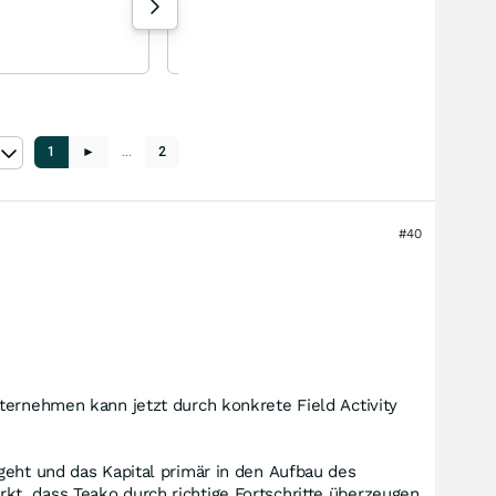
0 Aufrufe heute
Gufu 06.07.26, 18:34
1
►
…
2
#40
ternehmen kann jetzt durch konkrete Field Activity
geht und das Kapital primär in den Aufbau des
t, dass Teako durch richtige Fortschritte überzeugen