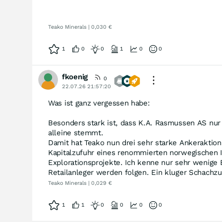
Teako Minerals | 0,030 €
1
0
0
1
0
0
fkoenig
0
22.07.26 21:57:20
Was ist ganz vergessen habe:
Besonders stark ist, dass K.A. Rasmussen AS nur 
alleine stemmt.
Damit hat Teako nun drei sehr starke Ankeraktion
Kapitalzufuhr eines renommierten norwegischen Ind
Explorationsprojekte. Ich kenne nur sehr wenige 
Retailanleger werden folgen. Ein kluger Schachz
Teako Minerals | 0,029 €
1
1
0
0
0
0