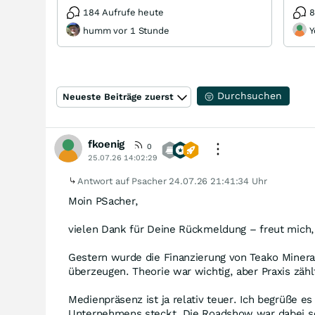
184 Aufrufe heute
8
humm vor 1 Stunde
Y
Durchsuchen
Neueste Beiträge zuerst
fkoenig
0
25.07.26 14:02:29
Antwort auf Psacher
24.07.26 21:41:34 Uhr
Moin PSacher,
vielen Dank für Deine Rückmeldung – freut mich, 
Gestern wurde die Finanzierung von Teako Mineral
überzeugen. Theorie war wichtig, aber Praxis zählt
Medienpräsenz ist ja relativ teuer. Ich begrüße 
Unternehmens steckt. Die Roadshow war dabei sch