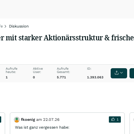
fe
Diskussion
 mit starker Aktionärsstruktur & frischer
Aufrufe
Aktive
Aufrufe
ID:
heute:
User:
Gesamt:
1
0
5.771
1.393.063
fkoenig
am
22.07.26
1
Was ist ganz vergessen habe: