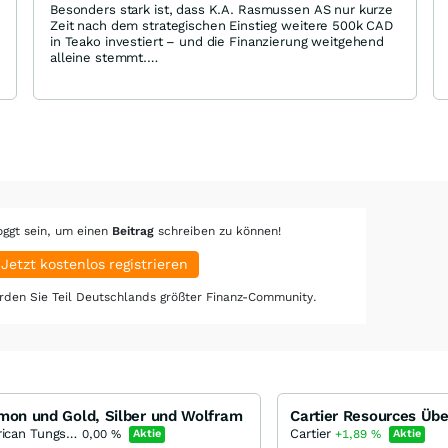
Besonders stark ist, dass K.A. Rasmussen AS nur kurze
Zeit nach dem strategischen Einstieg weitere 500k CAD
in Teako investiert – und die Finanzierung weitgehend
alleine stemmt.
Damit hat Teako nun drei sehr starke Ankeraktionäre,
die bereit sind, große Summen für die weitere
Entwicklung bereitzustellen. Diese schnelle und
konzentrierte Kapitalzufuhr eines renommierten
norwegischen Industriepartners ist ein klares
Vertrauenssignal und schafft eine solide, stabile Basis
für die Beschleunigung der Explorationsprojekte. Ich
kenne nur sehr wenige Explorer mit so starken
Ankeraktionären. Der CEO schafft es also die Norweger
selbst zu überzeugen. Die Retailanleger werden folgen.
oggt sein, um einen
Beitrag
schreiben zu können!
Ein kluger Schachzug wäre es doch Teako mit einem
Listing in Oslo weiteren skandinavischen Anlegern
Jetzt kostenlos registrieren
zugänglich zu machen.
den Sie Teil Deutschlands größter Finanz-Community.
mon und Gold, Silber und Wolfram
American Tungsten & Antimony
Cartier
0,00
%
Aktie
+1,89
%
Aktie