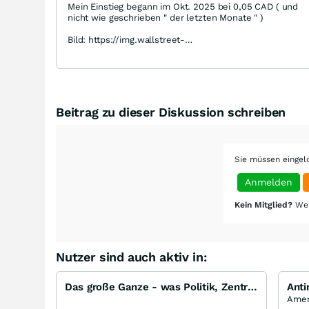
Mein Einstieg begann im Okt. 2025 bei 0,05 CAD ( und
nicht wie geschrieben " der letzten Monate " )
Bild: https://img.wallstreet-
online.de/smilies/rolleyes.gif
Beitrag zu dieser Diskussion schreiben
Sie müssen eingel
Anmelden
Kein Mitglied?
Wer
Nutzer sind auch aktiv in:
Das große Ganze - was Politik, Zentralbanken, Trends, Medien und Gesellschaft mit Aktien, Rohstoffen
Anti