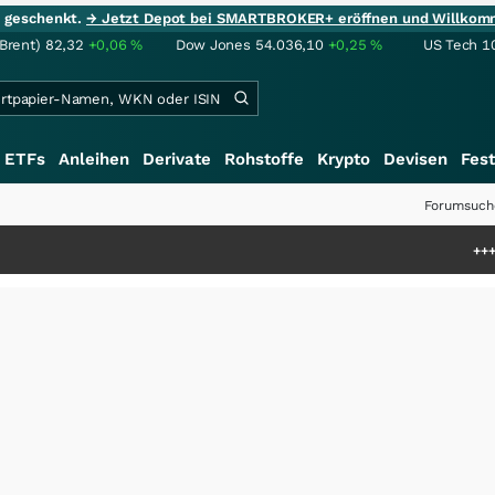
ie geschenkt.
→ Jetzt Depot bei SMARTBROKER+ eröffnen und Willkom
(Brent)
82,32
+0,06
%
Dow Jones
54.036,10
+0,25
%
US Tech 1
ETFs
Anleihen
Derivate
Rohstoffe
Krypto
Devisen
Fest
Forumsuch
+++
Saga bei 0,