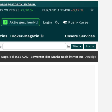
mensgeschenk sichern.
00
29.728,93
+1,18
%
EUR/USD
1,15496
-0,12
%
Aktie geschenkt!
Login
Push-Kurse
zins
Broker-Magazin ✨
Unsere Services
e
in
Titel
53 CAD: Bewertet der Markt noch immer nur die Hälfte der Story?
Anzeige
+++