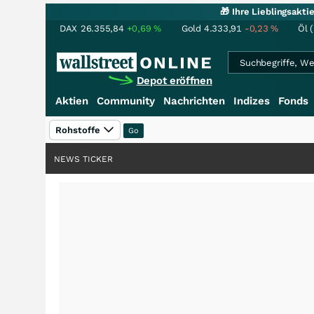
🎁 Ihre Lieblingsakt
DAX
26.355,84
+0,69
%
Gold
4.333,91
-0,23
%
Öl 
Depot eröffnen
Aktien
Community
Nachrichten
Indizes
Fonds
Rohstoffe
NEWS TICKER