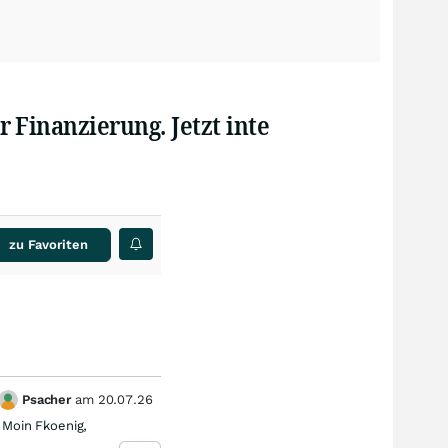
 Finanzierung. Jetzt inte
zu Favoriten
Psacher
am
20.07.26
Psa
1
Moin Fkoenig,
Moin Fk