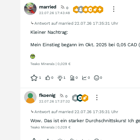
married
0
22.07.26 17:43:48
Antwort auf married
22.07.26 17:35:31 Uhr
Kleiner Nachtrag:
Mein Einstieg begann im Okt. 2025 bei 0,05 CAD (
Teako Minerals | 0,029 €
1
0
1
0
0
0
fkoenig
0
22.07.26 17:37:32
Antwort auf married
22.07.26 17:35:31 Uhr
Wow. Das ist ein starker Durchschnittskurs! Ich 
Teako Minerals | 0,029 €