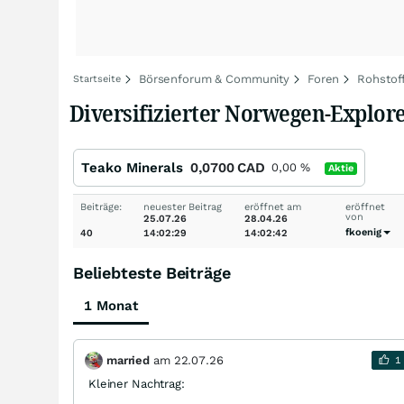
Börsenforum & Community
Foren
Rohstof
Startseite
Diversifizierter Norwegen-Explorer
Teako Minerals
0,0700
CAD
0,00
%
Aktie
Beiträge:
neuester Beitrag
eröffnet am
eröffnet
von
25.07.26
28.04.26
fkoenig
40
14:02:29
14:02:42
Beliebteste Beiträge
1 Monat
married
am
22.07.26
1
Kleiner Nachtrag: