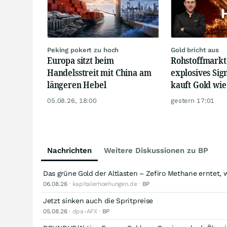
Peking pokert zu hoch
Gold bricht aus
Europa sitzt beim
Rohstoffmarkt
Handelsstreit mit China am
explosives Sig
längeren Hebel
kauft Gold wie
05.08.26, 18:00
gestern 17:01
Nachrichten
Weitere Diskussionen zu BP
Das grüne Gold der Altlasten – Zefiro Methane erntet, 
06.08.26
· kapitalerhoehungen.de ·
BP
Jetzt sinken auch die Spritpreise
05.08.26
· dpa-AFX ·
BP