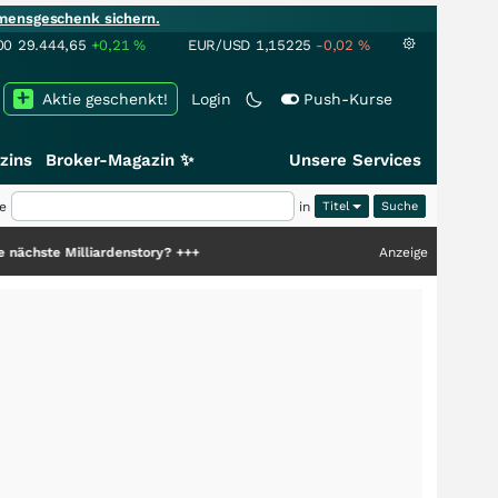
mensgeschenk sichern.
00
29.444,65
+0,21
%
EUR/USD
1,15225
-0,02
%
Aktie geschenkt!
Login
Push-Kurse
zins
Broker-Magazin ✨
Unsere Services
e
in
Titel
liardenstory?
+++
Anzeige