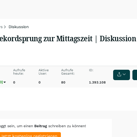
s
Diskussion
ekordsprung zur Mittagszeit | Diskussio
Aufrufe
Aktive
Aufrufe
ID:
heute:
User:
Gesamt:
O]
0
0
80
1.393.108
oggt sein, um einen
Beitrag
schreiben zu können!
Jetzt kostenlos registrieren