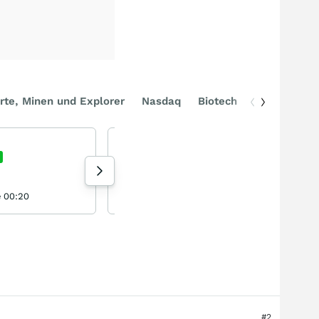
rte, Minen und Explorer
Nasdaq
Biotech
DAX
Trinity Capital
Trinity Capital
+2,28
%
Aktie
67 Aufrufe heute
e 00:20
aktienkunta 05.08.26, 20:51
#2