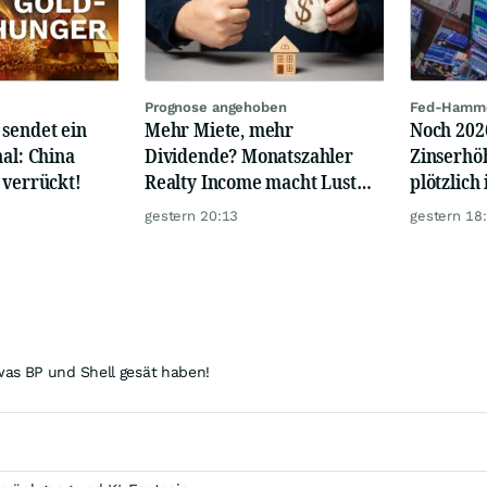
Prognose angehoben
Fed-Hammer
 sendet ein
Mehr Miete, mehr
Noch 202
nal: China
Dividende? Monatszahler
Zinserhö
 verrückt!
Realty Income macht Lust
plötzlic
auf mehr!
gestern 20:13
gestern 18
was BP und Shell gesät haben!