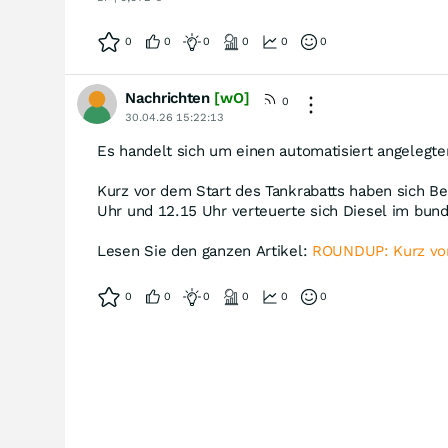
0
0
0
0
0
0
Nachrichten
[wO]
0
30.04.26 15:22:13
Es handelt sich um einen automatisiert angelegte
Kurz vor dem Start des Tankrabatts haben sich Be
Uhr und 12.15 Uhr verteuerte sich Diesel im bun
Lesen Sie den ganzen Artikel:
ROUNDUP: Kurz vor 
0
0
0
0
0
0