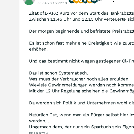
30.04.26 15:22:13
Zitat dfa-AFX: Kurz vor dem Start des Tankrabatt
Zwischen 11.45 Uhr und 12.15 Uhr verteuerte sich 
Der morgen beginnende und befristete Preisrabat
Es ist schon fast mehr eine Dreistigkeit wie zule
erhöhen.
Und das bestimmt nicht wegen gestiegener Öl-Pre
Das ist schon Systematisch.
Was muss der Verbraucher noch alles erdulden.
Wieviele Gewinnmeldungen werden noch komme
Mit der 12 Uhr Regelung scheinen die Gewinnmög
Da werden sich Politik und Unternehmen wohl die
Natürlich Gut, wenn man als Bürger selbst hier in
werden....
Ungemach dem, der nur sein Sparbuch sein Eigen n
BP | 6,672 €