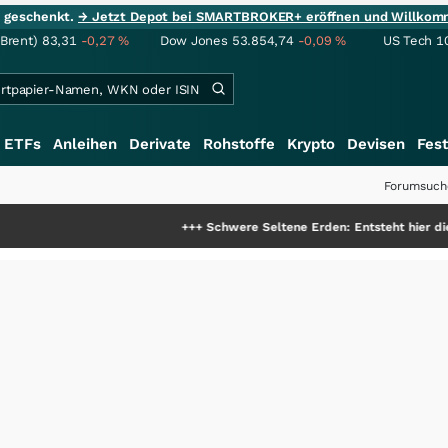
ie geschenkt.
→ Jetzt Depot bei SMARTBROKER+ eröffnen und Willkom
(Brent)
83,31
-0,27
%
Dow Jones
53.854,74
-0,09
%
US Tech 1
ETFs
Anleihen
Derivate
Rohstoffe
Krypto
Devisen
Fest
Forumsuch
+++
Schwere Seltene Erden: Entsteht hier die nächste Mil