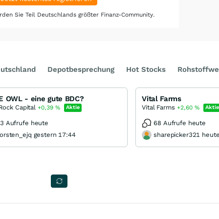
den Sie Teil Deutschlands größter Finanz-Community.
utschland
Depotbesprechung
Hot Stocks
Rohstoffwe
E OWL - eine gute BDC?
Vital Farms
Rock Capital
Vital Farms
+0,39
%
Aktie
+2,60
%
Aktie
3 Aufrufe heute
68 Aufrufe heute
orsten_ejq gestern 17:44
sharepicker321 heut