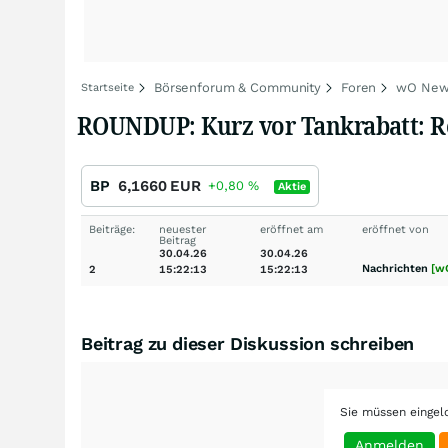
Börsenforum & Community
Foren
wO New
Startseite
ROUNDUP: Kurz vor Tankrabatt: R
BP
6,1660
EUR
+0,80
%
Aktie
Beiträge:
neuester
eröffnet am
eröffnet von
Beitrag
30.04.26
30.04.26
Nachrichten
[w
2
15:22:13
15:22:13
Beitrag zu dieser Diskussion schreiben
Sie müssen eingel
Anmelden