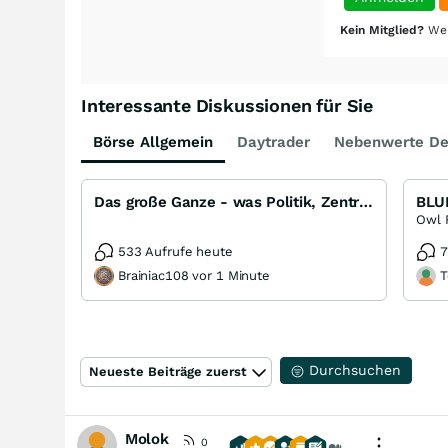
Kein Mitglied?
Wer
Interessante Diskussionen für Sie
Börse Allgemein
Daytrader
Nebenwerte De
Das große Ganze - was Politik, Zentralbanken, Trends, Medien und Gesellschaft mit Aktien, Rohstoffen
BLU
Owl 
533 Aufrufe heute
7
Brainiac108 vor 1 Minute
T
Durchsuchen
Neueste Beiträge zuerst
Molok
0