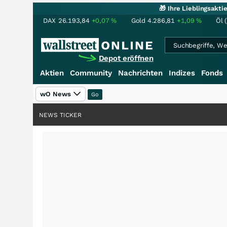
🎁 Ihre Lieblingsakt
DAX
26.193,84
+0,07
%
Gold
4.286,81
+1,09
%
Öl 
Depot eröffnen
Aktien
Community
Nachrichten
Indizes
Fonds
wO News
NEWS TICKER