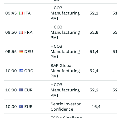
HCOB
09:45
ITA
Manufacturing
52,1
51
PMI
HCOB
09:50
FRA
Manufacturing
52,8
52
PMI
HCOB
09:55
DEU
Manufacturing
51,4
51
PMI
S&P Global
10:00
GRC
Manufacturing
52,4
-
PMI
HCOB
10:00
EUR
Manufacturing
52,2
52
PMI
Sentix Investor
10:30
EUR
-16,4
-
Confidence
ECB's Cipollone