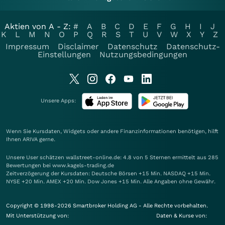
Aktien von A - Z:
#
A
B
C
D
E
F
G
H
I
J
K
L
M
N
O
P
Q
R
S
T
U
V
W
X
Y
Z
Impressum
Disclaimer
Datenschutz
Datenschutz-
Einstellungen
Nutzungsbedingungen
Unsere Apps:
Wenn Sie Kursdaten, Widgets oder andere Finanzinformationen benötigen, hilft
Ihnen
ARIVA
gerne.
Unsere User schätzen wallstreet-online.de: 4.8 von 5 Sternen ermittelt aus 285
Bewertungen bei www.kagels-trading.de
Zeitverzögerung der Kursdaten: Deutsche Börsen +15 Min. NASDAQ +15 Min.
NYSE +20 Min. AMEX +20 Min. Dow Jones +15 Min. Alle Angaben ohne Gewähr.
Copyright © 1998-2026 Smartbroker Holding AG - Alle Rechte vorbehalten.
Mit Unterstützung von:
Daten & Kurse von: