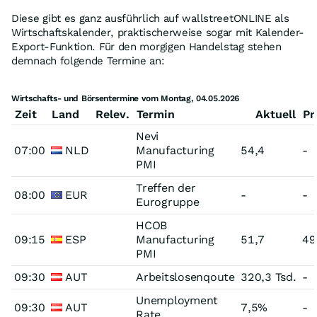
Diese gibt es ganz ausführlich auf wallstreetONLINE als
Wirtschaftskalender, praktischerweise sogar mit Kalender-
Export-Funktion. Für den morgigen Handelstag stehen
demnach folgende Termine an:
Wirtschafts- und Börsentermine vom Montag, 04.05.2026
Zeit
Land
Relev.
Termin
Aktuell
Pr
Nevi
07:00
NLD
Manufacturing
54,4
-
PMI
Treffen der
08:00
EUR
-
-
Eurogruppe
HCOB
09:15
ESP
Manufacturing
51,7
49
PMI
09:30
AUT
Arbeitslosenqoute
320,3 Tsd.
-
Unemployment
09:30
AUT
7,5%
-
Rate