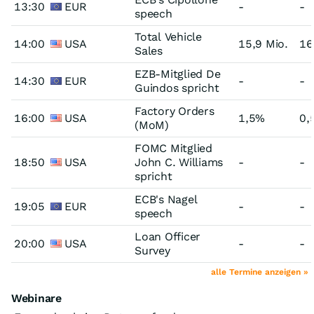
13:30
EUR
-
-
speech
Total Vehicle
14:00
USA
15,9 Mio.
16
Sales
EZB-Mitglied De
14:30
EUR
-
-
Guindos spricht
Factory Orders
16:00
USA
1,5%
0,
(MoM)
FOMC Mitglied
18:50
USA
John C. Williams
-
-
spricht
ECB's Nagel
19:05
EUR
-
-
speech
Loan Officer
20:00
USA
-
-
Survey
alle Termine anzeigen »
Webinare