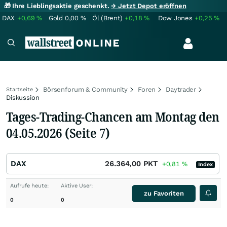
🎁 Ihre Lieblingsaktie geschenkt.
→ Jetzt Depot eröffnen
DAX
+0,69
%
Gold
0,00
%
Öl (Brent)
+0,18
%
Dow Jones
+0,25
%
Börsenforum & Community
Foren
Daytrader
Startseite
Diskussion
Tages-Trading-Chancen am Montag den
04.05.2026 (Seite 7)
DAX
26.364,00
PKT
+0,81
%
Index
Aufrufe heute:
Aktive User:
zu Favoriten
0
0