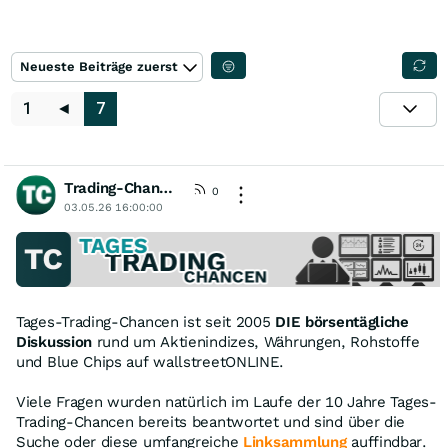
Neueste Beiträge zuerst
1
◄
7
Trading-Chancen
[wO]
0
03.05.26 16:00:00
Tages-Trading-Chancen ist seit 2005
DIE börsentägliche
Diskussion
rund um Aktienindizes, Währungen, Rohstoffe
und Blue Chips auf wallstreetONLINE.
Viele Fragen wurden natürlich im Laufe der 10 Jahre Tages-
Trading-Chancen bereits beantwortet und sind über die
Suche oder diese umfangreiche
Linksammlung
auffindbar.