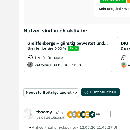
Kein Mitglied?
Wer
Nutzer sind auch aktiv in:
Greiffenberger- günstig bewertet und steuerfreie Dividende
DIGI
Greiffenberger
Digin
0,00
%
Aktie
1 Aufrufe heute
1
Petronius 04.08.26, 22:50
A
Durchsuchen
Neueste Beiträge zuerst
tbhomy
0
18.05.26 15:18:35
Antwort auf checkpointuk
12.05.26 21:43:27 Uhr