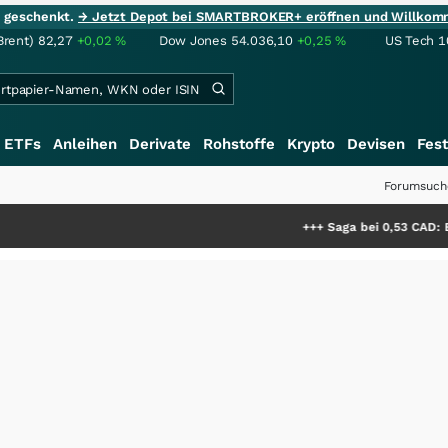
ie geschenkt.
→ Jetzt Depot bei SMARTBROKER+ eröffnen und Willkom
Brent)
82,27
+0,02
%
Dow Jones
54.036,10
+0,25
%
US Tech 1
ETFs
Anleihen
Derivate
Rohstoffe
Krypto
Devisen
Fest
Forumsuch
+++
Saga bei 0,53 CAD: Bewertet de