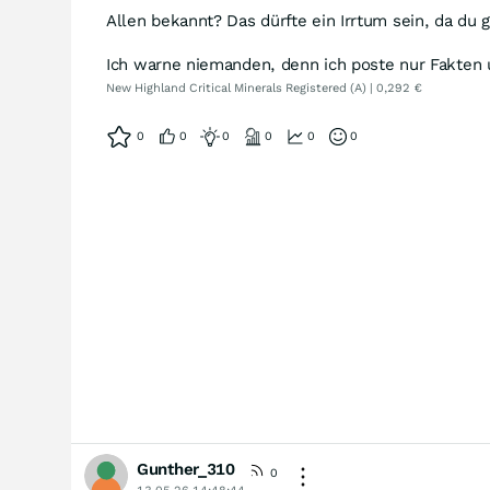
Allen bekannt? Das dürfte ein Irrtum sein, da du g
Ich warne niemanden, denn ich poste nur Fakten 
New Highland Critical Minerals Registered (A) | 0,292 €
0
0
0
0
0
0
Gunther_310
0