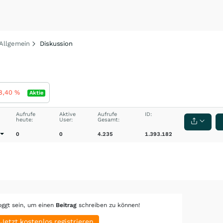
 Allgemein
Diskussion
8,40
%
Aktie
Aufrufe
Aktive
Aufrufe
ID:
heute:
User:
Gesamt:
0
0
4.235
1.393.182
oggt sein, um einen
Beitrag
schreiben zu können!
Jetzt kostenlos registrieren