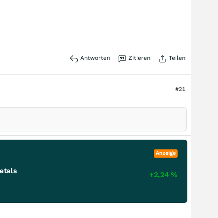
Antworten
Zitieren
Teilen
#21
Anzeige
etals
+2,24
%