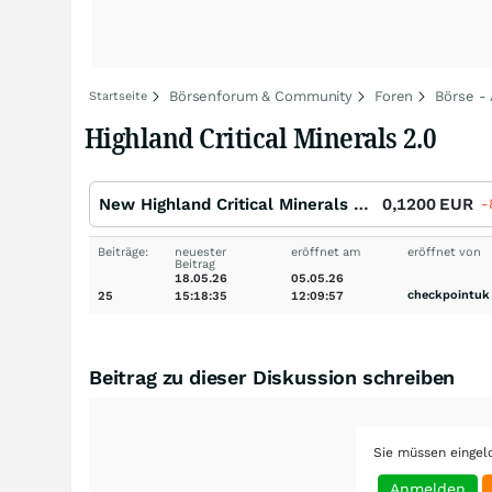
Börsenforum & Community
Foren
Börse -
Startseite
Highland Critical Minerals 2.0
New Highland Critical Minerals Registered (A)
0,1200
EUR
-
Beiträge:
neuester
eröffnet am
eröffnet von
Beitrag
18.05.26
05.05.26
checkpointuk
25
15:18:35
12:09:57
Beitrag zu dieser Diskussion schreiben
Sie müssen eingel
Anmelden