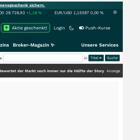
mensgeschenk sichern.
00
29.728,93
+1,18
%
EUR/USD
1,15587
0,00
%
Aktie geschenkt!
Login
Push-Kurse
zins
Broker-Magazin ✨
Unsere Services
e
in
Titel
r Markt noch immer nur die Hälfte der Story?
+++
Anzeige