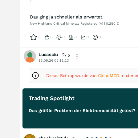
Das ging ja schneller als erwartet.
New Highland Critical Minerals Registered (A) | 0,250 €
0
0
0
0
0
0
Lucasclu
0
13.05.26 02:11:13
Dieser Beitrag wurde von
CloudMOD
moderier
Trading Spotlight
Das größte Problem der Elektromobilität gelöst?