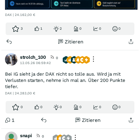
DAX | 24.162,00 €
3
1
2
0
0
0
Zitieren
strolch_100
0
12.05.26 06:59:42
Bei IG sieht ja der DAX nicht so tolle aus. Wird ja mit
Verlusten starten, nehme ich mal an. Über 200 Punkte
tiefer.
DAX | 24.283,00 €
0
0
0
0
0
0
1
Zitieren
snapi
0