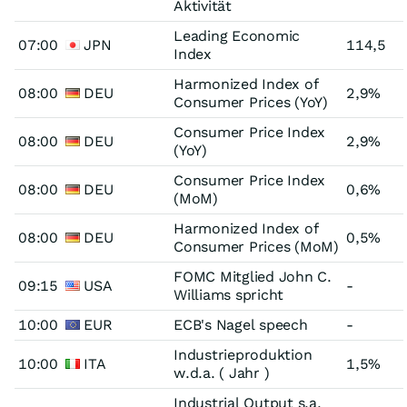
Aktivität
Leading Economic
07:00
JPN
114,5
Index
Harmonized Index of
08:00
DEU
2,9%
Consumer Prices (YoY)
Consumer Price Index
08:00
DEU
2,9%
(YoY)
Consumer Price Index
08:00
DEU
0,6%
(MoM)
Harmonized Index of
08:00
DEU
0,5%
Consumer Prices (MoM)
FOMC Mitglied John C.
09:15
USA
-
Williams spricht
10:00
EUR
ECB's Nagel speech
-
Industrieproduktion
10:00
ITA
1,5%
w.d.a. ( Jahr )
Industrial Output s.a.