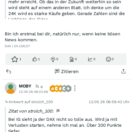
mehr erreicht. Ob das in der Zukunft weiterhin so sein
wird steht auf einem anderen Blatt. Ich denke um die
24K wird es starke Käufe geben. Gerade Zahlen sind die
Lieblinge der Algos.
Bin ich erstmal bei dir, natürlich nur, wenn keine bösen
News kommen.
DAX | 24.156,07
1
1
0
0
0
0
Zitieren
MOBY
0
12.05.26 08:22:56
Antwort auf strolch_100
12.05.26 06:59:42 Uhr
Zitat von strolch_100:
Bei IG sieht ja der DAX nicht so tolle aus. Wird ja mit
Verlusten starten, nehme ich mal an. Über 200 Punkte
tiefer.