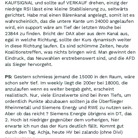
KAUFSIGNAL und sollte auf VERKAUF drehen, einzig der
niedrige RSI lässt eine kleine Stabilisierung zu, seitwärts
gerichtet. Habe mal einen Bärenkanal angelegt, somit ist es
wahrscheinlich, das die untere Kante um 24000 angelaufen
wird, ein support wäre am Tief der letzten Woche bei
23844 zu finden. Bricht der DAX aber aus dem Kanal aus,
egal in welche Richtung, sollte der Kurs dynamisch weiter
in diese Richtung laufen. Es sind schlimme Zeiten, heute
Koalitionstreffen, was nichts bringen wird. Man gewinnt den
Eindruck, das Neuwahlen erstrebenswert sind, und die AFD
als Sieger hervorgeht.
PS:
Gestern schmiess jemand die 15000 in den Raum, wäre
schon sehr tief. Im weekly liegt die 200er bei 18000, die
anzulaufen wenn es weiter bergab geht, erscheint
realistisch. Nur, viele Einzelwerte sind bei ihren Tiefs, um
ordentlich Punkte abzubauen sollten ja die Überflieger
Rheinmetall und Siemens Energy und RWE zu nutzen sein.
Aber ob das reicht ? Siemens Energie übrigens ein DT, das
2. Hoch ist niedriger gegenüber dem vorherigen, hier
erwarte ich nun das der Kurs deutlich fällt. Kommt gut
durch den Tag. Achja, heute HV bei zalando (ohne Divi)