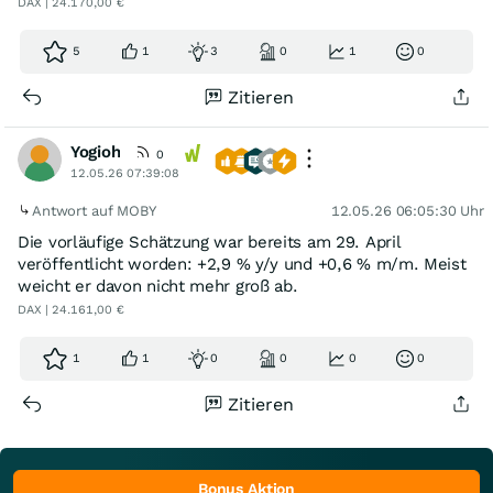
DAX | 24.170,00 €
5
1
3
0
1
0
Zitieren
Yogioh
0
12.05.26 07:39:08
Antwort auf MOBY
12.05.26 06:05:30 Uhr
Die vorläufige Schätzung war bereits am 29. April
veröffentlicht worden: +2,9 % y/y und +0,6 % m/m. Meist
weicht er davon nicht mehr groß ab.
DAX | 24.161,00 €
1
1
0
0
0
0
Zitieren
Bonus Aktion