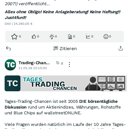
2007!) veröffentlicht...
Alles ohne Obligo! Keine Anlageberatung! Keine Haftung!!
Just4fun!!!
DAX | 24.260,00 €
0
0
0
0
0
0
Zitieren
Trading-Chancen
[wO]
0
11.05.26 22:15:00
Tages-Trading-Chancen ist seit 2005
DIE börsentägliche
Diskussion
rund um Aktienindizes, Währungen, Rohstoffe
und Blue Chips auf wallstreetONLINE.
Viele Fragen wurden natürlich im Laufe der 10 Jahre Tages-