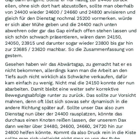
eilen, ohne sich dort hart abzustoßen, sollte man oberhalb
von 24400 wieder 24600 / 24660 und 24800 anvisieren und
gleich für den Dienstag nochmal 25200 vormerken. würde
er sich aber Mühe geben und die 24400 nach unten
abwehren oder gar das Gap einfach offen stehen lassen und
sich schön schwach präsentieren, wären dann 24150,
24050, 23915 und darunter sogar wieder 23800 bis gar hin
zur 23685 / 23620 machbar. So die Zusammenfassung von
gestern.
Gesehen haben wir das Abwärtsgap, zu gemacht hat er es
nicht bekommen, allerdings kann man die Arbeit an den
Tiefs auch nicht wirklich als Schwäche verkaufen, dafür
kam einfach zu wenig. Nicht mal die 24150 konnte der nun
abarbeiten. Damit bleibt eine weiter sehr korrektive
Bewegungsabfolge runter zu zurück. Das sollte zur Vorsicht
mahnen, denn oft löst sich sowas sehr dynamisch in die
andere Richtung später auf. Sollte unser Dax also zum
Dienstag nun über der 24400 rausplatzen, könnte das
durchaus einen Knoten reißen lassen, der unserem Dax
dann weiter über 24480, 24600, 24660, 24720 hin zur
24800 helfen könnte. Kommt da also Druck rein in die Kiste
sollte man sich vielleicht nicht ganz so von der Ruhe