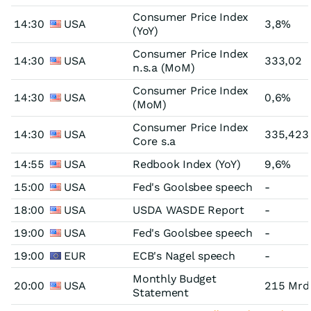
Consumer Price Index
14:30
USA
3,8%
(YoY)
Consumer Price Index
14:30
USA
333,02
n.s.a (MoM)
Consumer Price Index
14:30
USA
0,6%
(MoM)
Consumer Price Index
14:30
USA
335,423
Core s.a
14:55
USA
Redbook Index (YoY)
9,6%
15:00
USA
Fed's Goolsbee speech
-
18:00
USA
USDA WASDE Report
-
19:00
USA
Fed's Goolsbee speech
-
19:00
EUR
ECB's Nagel speech
-
Monthly Budget
20:00
USA
215 Mrd
Statement