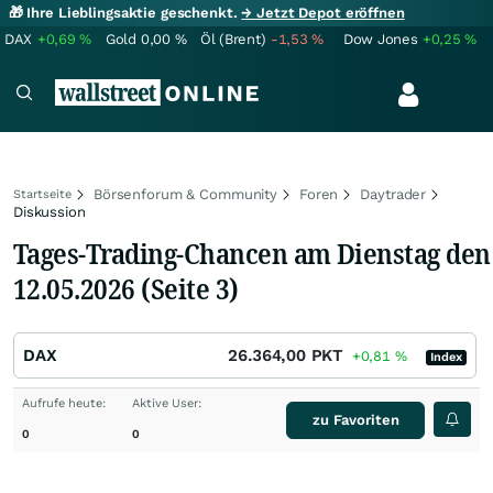
🎁 Ihre Lieblingsaktie geschenkt.
→ Jetzt Depot eröffnen
DAX
+0,69
%
Gold
0,00
%
Öl (Brent)
-1,53
%
Dow Jones
+0,25
%
Börsenforum & Community
Foren
Daytrader
Startseite
Diskussion
Tages-Trading-Chancen am Dienstag den
12.05.2026 (Seite 3)
DAX
26.364,00
PKT
+0,81
%
Index
Aufrufe heute:
Aktive User:
zu Favoriten
0
0