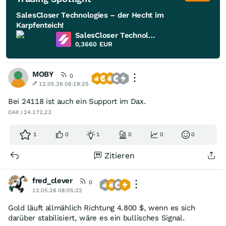
SalesCloser Technologies – der Hecht im
Karpfenteich!
SalesCloser Technologies
0,3660
EUR
MOBY
0
12.05.26 08:19:25
Bei 24118 ist auch ein Support im Dax.
DAX | 24.172,23
1
0
1
0
0
0
Zitieren
fred_clever
0
12.05.26 08:05:22
Gold läuft allmählich Richtung 4.800 $, wenn es sich
darüber stabilisiert, wäre es ein bullisches Signal.