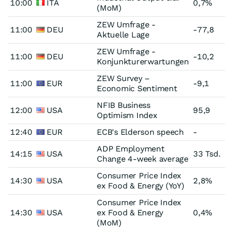
10:00
ITA
0,7%
(MoM)
ZEW Umfrage -
11:00
DEU
-77,8
Aktuelle Lage
ZEW Umfrage -
11:00
DEU
-10,2
Konjunkturerwartungen
ZEW Survey –
11:00
EUR
-9,1
Economic Sentiment
NFIB Business
12:00
USA
95,9
Optimism Index
12:40
EUR
ECB's Elderson speech
-
ADP Employment
14:15
USA
33 Tsd.
Change 4-week average
Consumer Price Index
14:30
USA
2,8%
ex Food & Energy (YoY)
Consumer Price Index
14:30
USA
ex Food & Energy
0,4%
(MoM)