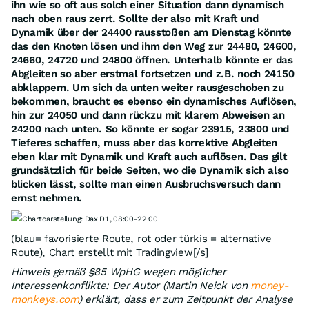
ihn wie so oft aus solch einer Situation dann dynamisch
nach oben raus zerrt. Sollte der also mit Kraft und
Dynamik über der 24400 rausstoßen am Dienstag könnte
das den Knoten lösen und ihm den Weg zur 24480, 24600,
24660, 24720 und 24800 öffnen. Unterhalb könnte er das
Abgleiten so aber erstmal fortsetzen und z.B. noch 24150
abklappern. Um sich da unten weiter rausgeschoben zu
bekommen, braucht es ebenso ein dynamisches Auflösen,
hin zur 24050 und dann rückzu mit klarem Abweisen an
24200 nach unten. So könnte er sogar 23915, 23800 und
Tieferes schaffen, muss aber das korrektive Abgleiten
eben klar mit Dynamik und Kraft auch auflösen. Das gilt
grundsätzlich für beide Seiten, wo die Dynamik sich also
blicken lässt, sollte man einen Ausbruchsversuch dann
ernst nehmen.
Chartdarstellung: Dax D1, 08:00-22:00
(blau= favorisierte Route, rot oder türkis = alternative
Route), Chart erstellt mit Tradingview[/s]
Hinweis gemäß §85 WpHG wegen möglicher
Interessenkonflikte: Der Autor (Martin Neick von
money-
monkeys.com
) erklärt, dass er zum Zeitpunkt der Analyse