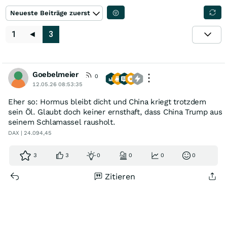
Neueste Beiträge zuerst
1
◄
3
Goebelmeier
0
12.05.26 08:53:35
Eher so: Hormus bleibt dicht und China kriegt trotzdem
sein Öl. Glaubt doch keiner ernsthaft, dass China Trump aus
seinem Schlamassel rausholt.
DAX | 24.094,45
3
3
0
0
0
0
Zitieren