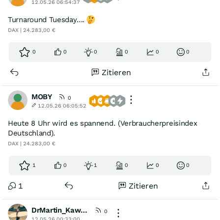
12.05.26 06:54:37
Turnaround Tuesday….
DAX | 24.283,00 €
0
0
0
0
0
0
Zitieren
MOBY
0
12.05.26 06:05:52
Heute 8 Uhr wird es spannend. (Verbraucherpreisindex
Deutschland).
DAX | 24.283,00 €
1
0
1
0
0
0
1
Zitieren
DrMartin_Kawumm
[KommA]
0
12.05.26 00:33:00