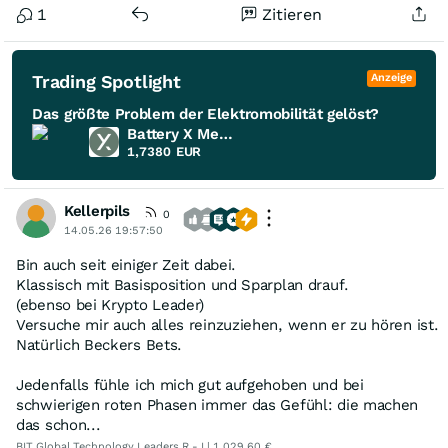
1
Zitieren
Trading Spotlight
Anzeige
Das größte Problem der Elektromobilität gelöst?
Battery X Metals
1,7380
EUR
Kellerpils
0
14.05.26 19:57:50
Bin auch seit einiger Zeit dabei.
Klassisch mit Basisposition und Sparplan drauf.
(ebenso bei Krypto Leader)
Versuche mir auch alles reinzuziehen, wenn er zu hören ist.
Natürlich Beckers Bets.
Jedenfalls fühle ich mich gut aufgehoben und bei
schwierigen roten Phasen immer das Gefühl: die machen
das schon...
BIT Global Technology Leaders R - I | 1.029,60 €