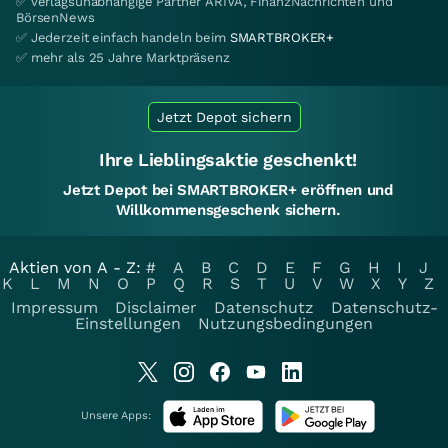
✅ verlagsunabhängige Partner ARIVA, FinanzNachrichten und
BörsenNews
✅ Jederzeit einfach handeln beim
SMARTBROKER+
✅ mehr als 25 Jahre Marktpräsenz
Jetzt Depot sichern
Ihre Lieblingsaktie geschenkt!
Jetzt Depot bei SMARTBROKER+ eröffnen und
Willkommensgeschenk sichern.
Aktien von A - Z:
#
A
B
C
D
E
F
G
H
I
J
K
L
M
N
O
P
Q
R
S
T
U
V
W
X
Y
Z
Impressum
Disclaimer
Datenschutz
Datenschutz-
Einstellungen
Nutzungsbedingungen
Unsere Apps: