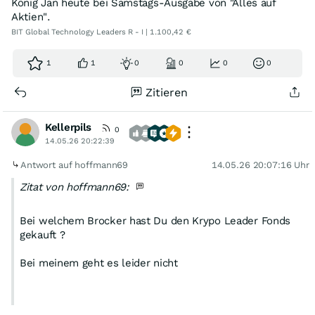
König Jan heute bei Samstags-Ausgabe von "Alles auf
Aktien".
BIT Global Technology Leaders R - I | 1.100,42 €
1
1
0
0
0
0
Zitieren
Kellerpils
0
14.05.26 20:22:39
Antwort auf hoffmann69
14.05.26 20:07:16 Uhr
Zitat von hoffmann69:
Bei welchem Brocker hast Du den Krypo Leader Fonds
gekauft ?
Bei meinem geht es leider nicht