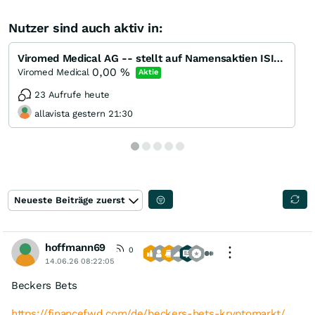
Nutzer sind auch aktiv in:
Viromed Medical AG -- stellt auf Namensaktien ISIN DE000A40ZVN7 um
0,00
%
Viromed Medical
Aktie
23 Aufrufe heute
allavista gestern 21:30
Neueste Beiträge zuerst
hoffmann69
0
14.06.26 08:22:05
Beckers Bets
https://financefwd.com/de/beckers-bets-kryptomarkt/