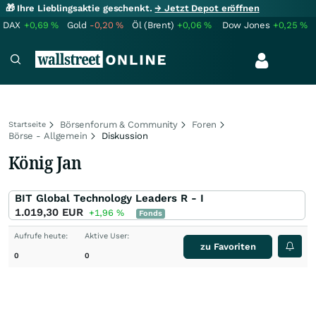
🎁 Ihre Lieblingsaktie geschenkt.
→ Jetzt Depot eröffnen
DAX
+0,69
%
Gold
-0,20
%
Öl (Brent)
+0,06
%
Dow Jones
+0,25
%
Börsenforum & Community
Foren
Startseite
Börse - Allgemein
Diskussion
König Jan
BIT Global Technology Leaders R - I
1.019,30
EUR
+1,96
%
Fonds
Aufrufe heute:
Aktive User:
zu Favoriten
0
0