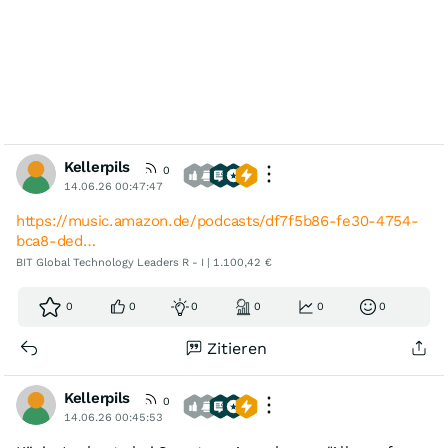
Kellerpils
0
14.06.26 00:47:47
https://music.amazon.de/podcasts/df7f5b86-fe30-4754-
bca8-ded…
BIT Global Technology Leaders R - I | 1.100,42 €
0
0
0
0
0
0
Zitieren
Kellerpils
0
14.06.26 00:45:53