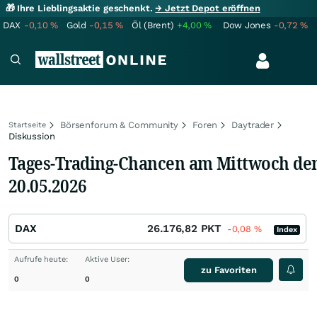
🎁 Ihre Lieblingsaktie geschenkt.
→ Jetzt Depot eröffnen
DAX
-0,10
%
Gold
-0,15
%
Öl (Brent)
+4,00
%
Dow Jones
-0,72
%
Börsenforum & Community
Foren
Daytrader
Startseite
Diskussion
Tages-Trading-Chancen am Mittwoch de
20.05.2026
DAX
26.176,82
PKT
-0,08
%
Index
Aufrufe heute:
Aktive User:
zu Favoriten
0
0