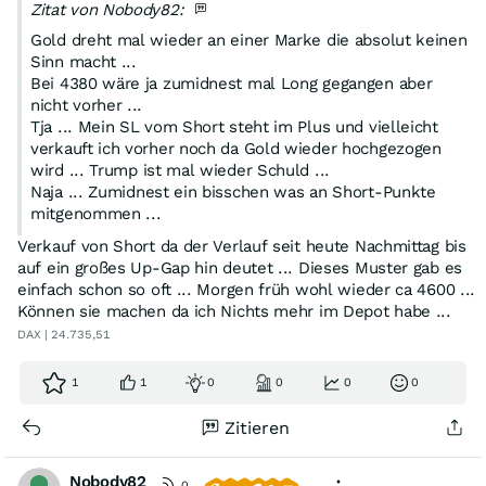
Zitat von Nobody82:
Gold dreht mal wieder an einer Marke die absolut keinen
Sinn macht ...
Bei 4380 wäre ja zumidnest mal Long gegangen aber
nicht vorher ...
Tja ... Mein SL vom Short steht im Plus und vielleicht
verkauft ich vorher noch da Gold wieder hochgezogen
wird ... Trump ist mal wieder Schuld ...
Naja ... Zumidnest ein bisschen was an Short-Punkte
mitgenommen ...
Verkauf von Short da der Verlauf seit heute Nachmittag bis
auf ein großes Up-Gap hin deutet ... Dieses Muster gab es
einfach schon so oft ... Morgen früh wohl wieder ca 4600 ...
Können sie machen da ich Nichts mehr im Depot habe ...
DAX | 24.735,51
1
1
0
0
0
0
Zitieren
Nobody82
0