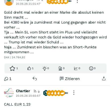
20.05.26 21:01:47
Gold dreht mal wieder an einer Marke die absolut keinen
Sinn macht ...
Bei 4380 wäre ja zumidnest mal Long gegangen aber nicht
vorher ...
Tja ... Mein SL vom Short steht im Plus und vielleicht
verkauft ich vorher noch da Gold wieder hochgezogen wird
... Trump ist mal wieder Schuld ...
Naja ... Zumidnest ein bisschen was an Short-Punkte
mitgenommen ...
DAX | 24.764,92
1
1
0
0
0
0
1
Zitieren
Chartier
0
20.05.26 20:55:57
CALL EUR 1.23