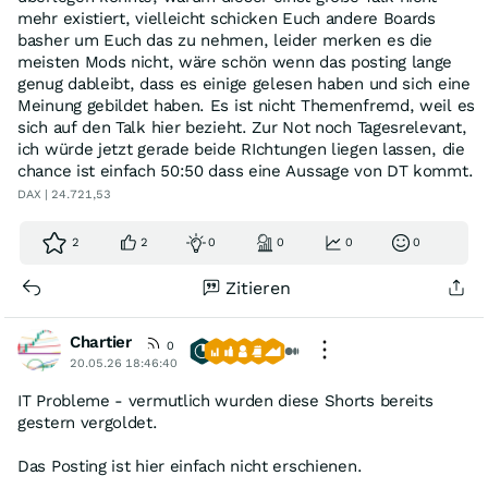
mehr existiert, vielleicht schicken Euch andere Boards
basher um Euch das zu nehmen, leider merken es die
meisten Mods nicht, wäre schön wenn das posting lange
genug dableibt, dass es einige gelesen haben und sich eine
Meinung gebildet haben. Es ist nicht Themenfremd, weil es
sich auf den Talk hier bezieht. Zur Not noch Tagesrelevant,
ich würde jetzt gerade beide RIchtungen liegen lassen, die
chance ist einfach 50:50 dass eine Aussage von DT kommt.
DAX | 24.721,53
2
2
0
0
0
0
Zitieren
Chartier
0
20.05.26 18:46:40
IT Probleme - vermutlich wurden diese Shorts bereits
gestern vergoldet.
Das Posting ist hier einfach nicht erschienen.