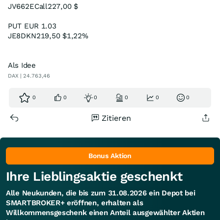
JV662E
Call
227,00 $
PUT EUR 1.03
JE8DKN
219,50 $
1,22%
Als Idee
DAX | 24.763,46
0
0
0
0
0
0
Zitieren
Bonus Aktion
Ihre Lieblingsaktie geschenkt
Alle Neukunden, die bis zum 31.08.2026 ein Depot bei
SMARTBROKER+ eröffnen, erhalten als
Willkommensgeschenk einen Anteil ausgewählter Aktien