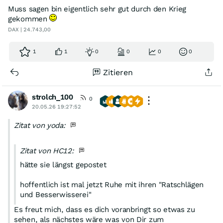
Muss sagen bin eigentlich sehr gut durch den Krieg
gekommen
DAX | 24.743,00
1
1
0
0
0
0
Zitieren
strolch_100
0
20.05.26 19:27:52
Zitat von yoda:
Zitat von HC12:
hätte sie längst gepostet
hoffentlich ist mal jetzt Ruhe mit ihren "Ratschlägen
und Besserwisserei"
Es freut mich, dass es dich voranbringt so etwas zu
sehen, als nächstes wäre was von Dir zum