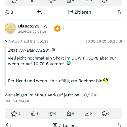
0
0
0
0
0
0
3
Zitieren
Blanco123
0
20.05.26 20:01:19
Antwort auf Blanco123
20.05.26 19:08:15 Uhr
Zitat von Blanco123:
vielleicht nochmal ein Short im DOW PK5EP8 aber nur
wenn er auf 10,70 € kommt.
Per Hand und wenn ich zufällig am Rechner bin
War einiges im Minus verkauf jetzt bei 10,97 €
DAX | 24.734,46
1
1
0
0
0
0
Zitieren