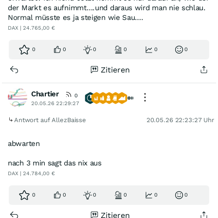
der Markt es aufnimmt….und daraus wird man nie schlau.
Normal müsste es ja steigen wie Sau….
DAX | 24.765,00 €
0
0
0
0
0
0
Zitieren
Chartier
0
20.05.26 22:29:27
Antwort auf AllezBaisse
20.05.26 22:23:27 Uhr
abwarten
nach 3 min sagt das nix aus
DAX | 24.784,00 €
0
0
0
0
0
0
Zitieren