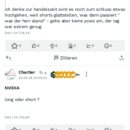
ich denke zur handelszeit wird es noch zum schluss etwas
hochgehen, weil shorts glattstellen, was dann passiert "
was der herr alans!" - gehe aber keine posis ein, der tag
war extrem genug
DAX | 24.738,18
0
0
0
0
0
0
Zitieren
Chartier
0
20.05.26 20:05:53
NVIDIA
long oder short ?
DAX | 24.740,84