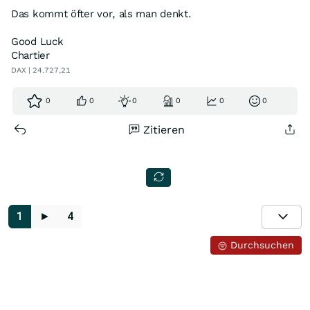
Das kommt öfter vor, als man denkt.
Good Luck
Chartier
DAX | 24.727,21
0
0
0
0
0
0
Zitieren
1
►
4
Durchsuchen