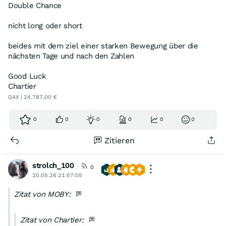
Double Chance
nicht long oder short
beides mit dem ziel einer starken Bewegung über die
nächsten Tage und nach den Zahlen
Good Luck
Chartier
DAX | 24.787,00 €
0
0
0
0
0
0
Zitieren
strolch_100
0
20.05.26 21:57:05
Zitat von MOBY:
Zitat von Chartier: