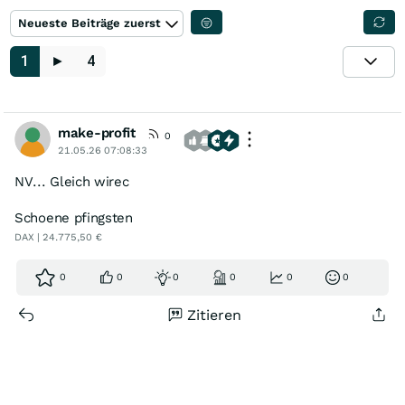
Neueste Beiträge zuerst
1
►
4
make-profit
0
21.05.26 07:08:33
NV... Gleich wirec
Schoene pfingsten
DAX | 24.775,50 €
0
0
0
0
0
0
Zitieren