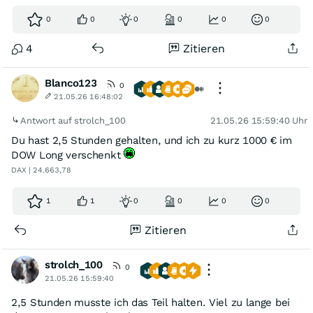
0
0
0
0
0
0
4
Zitieren
Blanco123
0
21.05.26 16:48:02
Antwort auf strolch_100
21.05.26 15:59:40 Uhr
Du hast 2,5 Stunden gehalten, und ich zu kurz 1000 € im
DOW Long verschenkt
DAX | 24.663,78
1
1
0
0
0
0
Zitieren
strolch_100
0
21.05.26 15:59:40
2,5 Stunden musste ich das Teil halten. Viel zu lange bei