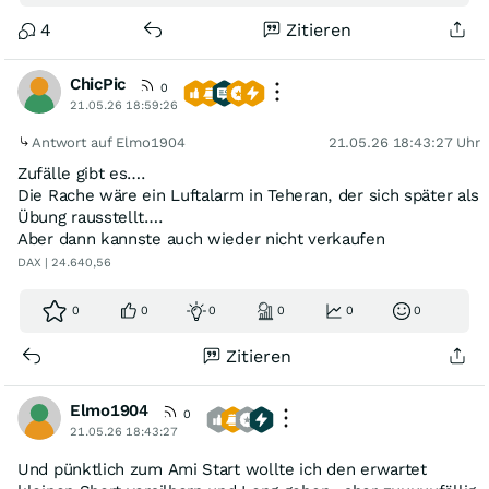
4
Zitieren
ChicPic
0
21.05.26 18:59:26
Antwort auf Elmo1904
21.05.26 18:43:27 Uhr
Zufälle gibt es….
Die Rache wäre ein Luftalarm in Teheran, der sich später als
Übung rausstellt….
Aber dann kannste auch wieder nicht verkaufen
DAX | 24.640,56
0
0
0
0
0
0
Zitieren
Elmo1904
0
21.05.26 18:43:27
Und pünktlich zum Ami Start wollte ich den erwartet