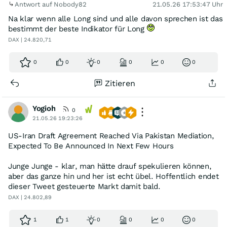
Antwort auf Nobody82
21.05.26 17:53:47 Uhr
Na klar wenn alle Long sind und alle davon sprechen ist das
bestimmt der beste Indikator für Long
DAX | 24.820,71
0
0
0
0
0
0
Zitieren
Yogioh
0
21.05.26 19:23:26
US-Iran Draft Agreement Reached Via Pakistan Mediation,
Expected To Be Announced In Next Few Hours
Junge Junge - klar, man hätte drauf spekulieren können,
aber das ganze hin und her ist echt übel. Hoffentlich endet
dieser Tweet gesteuerte Markt damit bald.
DAX | 24.802,89
1
1
0
0
0
0