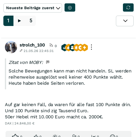
Neueste Beiträge zuerst
1
►
5
strolch_100
0
21.05.26 22:45:31
Zitat von MOBY:
Solche Bewegungen kann man nicht handeln. SL werden
reihenweise ausgelöst weil keiner 400 Punkte wählt.
Heute haben beide Seiten verloren.
Auf gar keinen Fall, da waren für alle fast 100 Punkte drin.
Und 100 Punkte sind zig Tausend Euro.
50er Hebel mit 10.000 Euro macht ca. 2000€.
DAX | 24.846,00 €
0
0
0
0
0
0