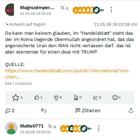
MagnusImperata
0
21.05.26 19:30:28
Antwort auf Yogioh
21.05.26 19:23:26 Uhr
Da kann man keinem glauben, im "Handelsblatt" steht das
der im Koma liegende Obermullah angeordnet hat, das das
angereicherte Uran den IRAN nicht verlassen darf. das ist
aber elementar für einen deal mit TRUMP
QUELLE:
https://www.handelsblatt.com/politik/international/iran-
cham…
DAX | 24.825,05
1
1
0
0
0
0
2
Zitieren
Matte0771
0
21.05.26 19:29:35