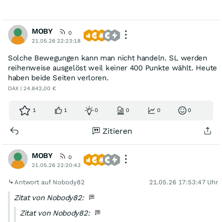
MOBY
0
21.05.26 22:23:18
Solche Bewegungen kann man nicht handeln. SL werden
reihenweise ausgelöst weil keiner 400 Punkte wählt. Heute
haben beide Seiten verloren.
DAX | 24.842,00 €
1
1
0
0
0
0
Zitieren
MOBY
0
21.05.26 22:20:43
Antwort auf Nobody82
21.05.26 17:53:47 Uhr
Zitat von Nobody82:
Zitat von Nobody82: