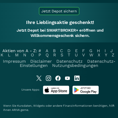
Jetzt Depot sichern
Ihre Lieblingsaktie geschenkt!
Jetzt Depot bei SMARTBROKER+ eröffnen und
Willkommensgeschenk sichern.
Aktien von A - Z:
#
A
B
C
D
E
F
G
H
I
J
K
L
M
N
O
P
Q
R
S
T
U
V
W
X
Y
Z
Impressum
Disclaimer
Datenschutz
Datenschutz-
Einstellungen
Nutzungsbedingungen
Unsere Apps:
Wenn Sie Kursdaten, Widgets oder andere Finanzinformationen benötigen, hilft
Ihnen
ARIVA
gerne.