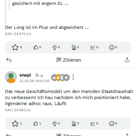
gesichert mit engem SL ...
Der Long ist im Plus und abgesichert ...
DAX | 24.870,14
Bei Etoro sind fast 100% Long ...
Gigantische Goldpreise, also von 6000 bis über 8000,
0
0
0
0
0
0
kann man mittlerweile überall lesen ...
Beginnt also wieder die große Einbahnstraße nach ganz
Zitieren
oben??? ...
snapi
0
21.05.26 19:51:00
Das neue Geschäftsmodell um den maroden Staatshaushalt
zu verbessern! Ich hau nachdem ich mich positioniert habe,
irgendeine adhoc raus. Läuft!
DAX | 24.882,11
1
1
0
0
0
0