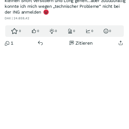
kleinen Short versilbern und Long gehen…aber zuuuuufällig
konnte ich mich wegen „technischer Probleme“ nicht bei
der ING anmelden
DAX | 24.659,42
0
0
0
0
0
0
1
Zitieren