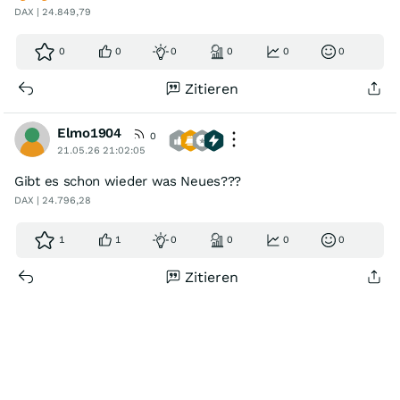
DAX | 24.849,79
0
0
0
0
0
0
Zitieren
Elmo1904
0
21.05.26 21:02:05
Gibt es schon wieder was Neues???
DAX | 24.796,28
1
1
0
0
0
0
Zitieren