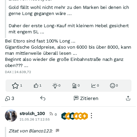
Gold fällt wohl nicht mehr zu den Marken bei denen ich
gerne Long gegangen wäre ...
Daher der erste Long-Kauf mit kleinem Hebel gesichert
mit engem SL ...
Bei Etoro sind fast 100% Long ...
Gigantische Goldpreise, also von 6000 bis über 8000, kann
man mittlerweile überall lesen ...
Beginnt also wieder die große Einbahnstraße nach ganz
oben??? ...
DAX | 24.639,72
1
1
0
0
0
0
3
Zitieren
strolch_100
0
21.05.26 17:12:55
Zitat von Blanco123: