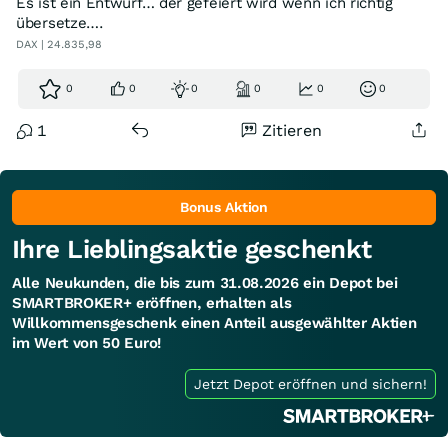
Es ist ein Entwurf… der gefeiert wird wenn ich richtig
übersetze….
DAX | 24.835,98
0
0
0
0
0
0
1
Zitieren
Bonus Aktion
Ihre Lieblingsaktie geschenkt
Alle Neukunden, die bis zum 31.08.2026 ein Depot bei
SMARTBROKER+ eröffnen, erhalten als
Willkommensgeschenk einen Anteil ausgewählter Aktien
im Wert von 50 Euro!
Jetzt Depot eröffnen und sichern!