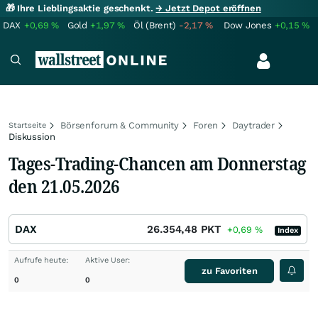
🎁 Ihre Lieblingsaktie geschenkt.
→ Jetzt Depot eröffnen
DAX
+0,69
%
Gold
+1,97
%
Öl (Brent)
-2,17
%
Dow Jones
+0,15
%
Börsenforum & Community
Foren
Daytrader
Startseite
Diskussion
Tages-Trading-Chancen am Donnerstag
den 21.05.2026
DAX
26.354,48
PKT
+0,69
%
Index
Aufrufe heute:
Aktive User:
zu Favoriten
0
0