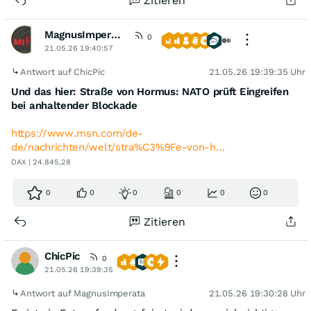
Zitieren
MagnusImperata
0
21.05.26 19:40:57
Antwort auf ChicPic
21.05.26 19:39:35 Uhr
Und das hier: Straße von Hormus: NATO prüft Eingreifen
bei anhaltender Blockade
https://www.msn.com/de-
de/nachrichten/welt/stra%C3%9Fe-von-h…
DAX | 24.845,28
0
0
0
0
0
0
Zitieren
ChicPic
0
21.05.26 19:39:35
Antwort auf MagnusImperata
21.05.26 19:30:28 Uhr