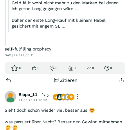
Gold fällt wohl nicht mehr zu den Marken bei denen
ich gerne Long gegangen wäre ...
Daher der erste Long-Kauf mit kleinem Hebel
gesichert mit engem SL ...
self-fulfilling prophecy
DAX | 24.842,00 €
Bei Etoro sind fast 100% Long ...
Gigantische Goldpreise, also von 6000 bis über 8000,
0
0
0
0
0
0
kann man mittlerweile überall lesen ...
Beginnt also wieder die große Einbahnstraße nach ganz
Zitieren
oben??? ...
Bippo_11
0
21.05.26 21:10:58
Sieht doch schon wieder viel besser aus
was passiert über Nacht? Besser den Gewinn mitnehmen