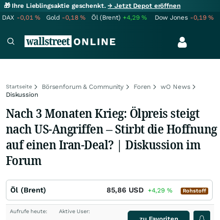
🎁 Ihre Lieblingsaktie geschenkt.
→ Jetzt Depot eröffnen
DAX
-0,01
%
Gold
-0,18
%
Öl (Brent)
+4,29
%
Dow Jones
-0,19
%
Börsenforum & Community
Foren
wO News
Startseite
Diskussion
Nach 3 Monaten Krieg: Ölpreis steigt
nach US-Angriffen – Stirbt die Hoffnung
auf einen Iran-Deal? | Diskussion im
Forum
Öl (Brent)
85,86
USD
+4,29
%
Rohstoff
Aufrufe heute:
Aktive User:
zu Favoriten