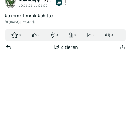
Volksdepp
0
19.06.26 11:26:09
kb mmk l mmk kuh loo
Öl (Brent) | 79,46 $
0
0
0
0
0
0
Zitieren