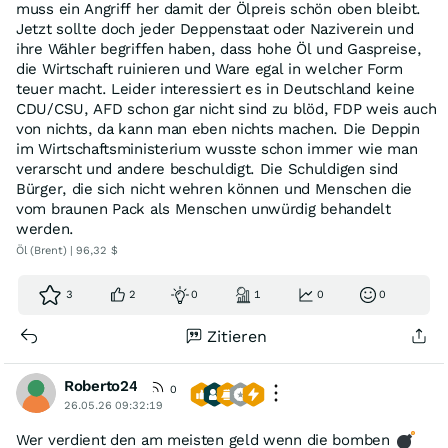
muss ein Angriff her damit der Ölpreis schön oben bleibt.
Jetzt sollte doch jeder Deppenstaat oder Naziverein und
ihre Wähler begriffen haben, dass hohe Öl und Gaspreise,
die Wirtschaft ruinieren und Ware egal in welcher Form
teuer macht. Leider interessiert es in Deutschland keine
CDU/CSU, AFD schon gar nicht sind zu blöd, FDP weis auch
von nichts, da kann man eben nichts machen. Die Deppin
im Wirtschaftsministerium wusste schon immer wie man
verarscht und andere beschuldigt. Die Schuldigen sind
Bürger, die sich nicht wehren können und Menschen die
vom braunen Pack als Menschen unwürdig behandelt
werden.
Öl (Brent) | 96,32 $
3
2
0
1
0
0
Zitieren
Roberto24
0
26.05.26 09:32:19
Wer verdient den am meisten geld wenn die bomben