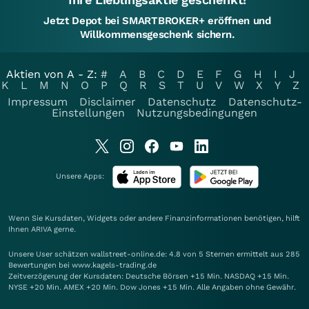
Jetzt Depot bei SMARTBROKER+ eröffnen und
Willkommensgeschenk sichern.
Aktien von A - Z:
#
A
B
C
D
E
F
G
H
I
J
K
L
M
N
O
P
Q
R
S
T
U
V
W
X
Y
Z
Impressum
Disclaimer
Datenschutz
Datenschutz-
Einstellungen
Nutzungsbedingungen
Unsere Apps:
Wenn Sie Kursdaten, Widgets oder andere Finanzinformationen benötigen, hilft
Ihnen
ARIVA
gerne.
Unsere User schätzen wallstreet-online.de: 4.8 von 5 Sternen ermittelt aus 285
Bewertungen bei www.kagels-trading.de
Zeitverzögerung der Kursdaten: Deutsche Börsen +15 Min. NASDAQ +15 Min.
NYSE +20 Min. AMEX +20 Min. Dow Jones +15 Min. Alle Angaben ohne Gewähr.