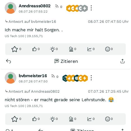
Anndreass0802
0
08.07.26 07:55:22
Antwort auf bvbmeister16
08.07.26 07:47:50 Uhr
Ich mache mir halt Sorgen. .
US Tech 100 | 29.155,71
0
0
0
0
0
0
Zitieren
bvbmeister16
0
08.07.26 07:47:50
Antwort auf Anndreass0802
07.07.26 17:25:45 Uhr
nicht stören - er macht gerade seine Lehrstunde.
US Tech 100 | 29.155,71
0
0
0
0
0
0