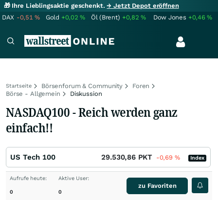
🎁 Ihre Lieblingsaktie geschenkt.
→ Jetzt Depot eröffnen
DAX
-0,51
%
Gold
+0,02
%
Öl (Brent)
+0,82
%
Dow Jones
+0,46
%
Börsenforum & Community
Foren
Startseite
Börse - Allgemein
Diskussion
NASDAQ100 - Reich werden ganz
einfach!!
US Tech 100
29.530,86
PKT
-0,69
%
Index
Aufrufe heute:
Aktive User:
zu Favoriten
0
0