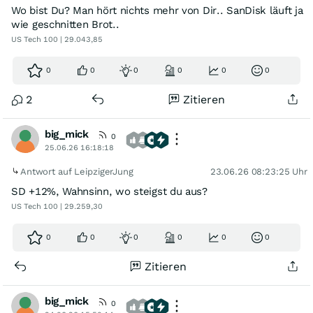
Wo bist Du? Man hört nichts mehr von Dir.. SanDisk läuft ja
wie geschnitten Brot..
US Tech 100 | 29.043,85
0
0
0
0
0
0
2
Zitieren
big_mick
0
25.06.26 16:18:18
Antwort auf LeipzigerJung
23.06.26 08:23:25 Uhr
SD +12%, Wahnsinn, wo steigst du aus?
US Tech 100 | 29.259,30
0
0
0
0
0
0
Zitieren
big_mick
0