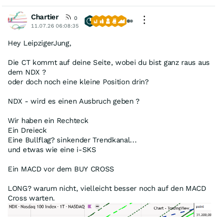
Chartier
0
11.07.26 06:08:35
Hey LeipzigerJung,
Die CT kommt auf deine Seite, wobei du bist ganz raus aus
dem NDX ?
oder doch noch eine kleine Position drin?
NDX - wird es einen Ausbruch geben ?
Wir haben ein Rechteck
Ein Dreieck
Eine Bullflag? sinkender Trendkanal...
und etwas wie eine i-SKS
Ein MACD vor dem BUY CROSS
LONG? warum nicht, vielleicht besser noch auf den MACD
Cross warten.