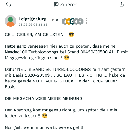
Zitieren
LeipzigerJung
0
23.06.26 08:23:25
GEIL, GEILER, AM GEILSTEN!!!
Hatte ganz vergessen hier auch zu posten, dass meine
Nasdaq100 Turboloooongs bei Stand 30450/30500 ALLE mit
Megagewinn geflogen sind!!!
Dafür NEU in SANDISK TURBOLOOOONGS rein seit gestern
mit Basis 1820-2050$ ... SO LÄUFT ES RICHTIG ... habe da
heute gerade VOLL AUFGESTOCKT in der 1820-1900er
Basis!!!
DIE MEGACHANCE!!! MEINE MEINUNG!!
Der Abschlag kommt genau richtig, um später die Emis
leiden zu lassen!!
Nur geil, wenn man weiß, wie es geht!!