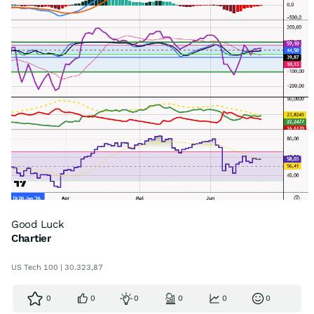
Good Luck
Chartier
US Tech 100 | 30.323,87
0
0
0
0
0
0