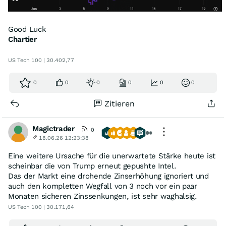
Good Luck
Chartier
US Tech 100 | 30.402,77
0
0
0
0
0
0
Zitieren
Magictrader
0
18.06.26 12:23:38
Eine weitere Ursache für die unerwartete Stärke heute ist
scheinbar die von Trump erneut gepushte Intel.
Das der Markt eine drohende Zinserhöhung ignoriert und
auch den kompletten Wegfall von 3 noch vor ein paar
Monaten sicheren Zinssenkungen, ist sehr waghalsig.
US Tech 100 | 30.171,64