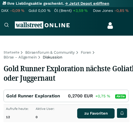
🎁 Ihre Lieblingsaktie geschenkt.
→ Jetzt Depot eröffnen
DAX
-0,09
%
Gold
0,00
%
Öl (Brent)
+3,59
%
Dow Jones
-0,85
%
Börsenforum & Community
Foren
Startseite
Börse - Allgemein
Diskussion
Gold Runner Exploration nächste Goliat
oder Juggernaut
Gold Runner Exploration
0,2700
EUR
+0,75
%
Aktie
Aufrufe heute:
Aktive User:
zu Favoriten
12
0