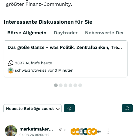
größter Finanz-Community.
Interessante Diskussionen für Sie
Börse Allgemein
Daytrader
Nebenwerte Deutsch
Das große Ganze - was Politik, Zentralbanken, Trends, Medien und Gesellschaft mit Aktien, Rohstoffen
2897 Aufrufe heute
schwarzrotweiss vor 3 Minuten
Neueste Beiträge zuerst
marketmaker1414
0
04.08.26 05:50:12