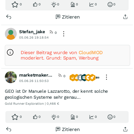
0
0
0
0
0
0
Zitieren
Stefan_jake
0
05.06.26 19:18:54
Dieser Beitrag wurde von
CloudMOD
moderiert. Grund: Spam, Werbung
marketmaker1414
0
05.06.26 11:50:53
GEO ist Dr Manuele Lazzarotto, der kennt solche
geologischen Systeme sehr genau...
Gold Runner Exploration | 0,466 €
0
0
0
0
0
0
Zitieren