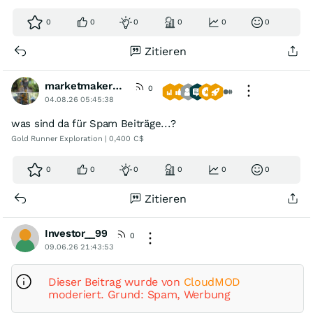
0
0
0
0
0
0
Zitieren
marketmaker1414
0
04.08.26 05:45:38
was sind da für Spam Beiträge...?
Gold Runner Exploration | 0,400 C$
0
0
0
0
0
0
Zitieren
Investor__99
0
09.06.26 21:43:53
Dieser Beitrag wurde von
CloudMOD
moderiert. Grund: Spam, Werbung