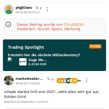
phg83seo
0
09.06.26 20:16:13
Dieser Beitrag wurde von
CloudMOD
moderiert. Grund: Spam, Werbung
Trading Spotlight
Anzeige
Entsteht hier die nächste Milliardenstory?
Saga Metals
0,3150
EUR
marketmaker1414
0
06.06.26 13:26:16
schade started Drill erst 2027...sieht alles sehr gut aus,
Golden Girls!
Gold Runner Exploration | 0,470 €