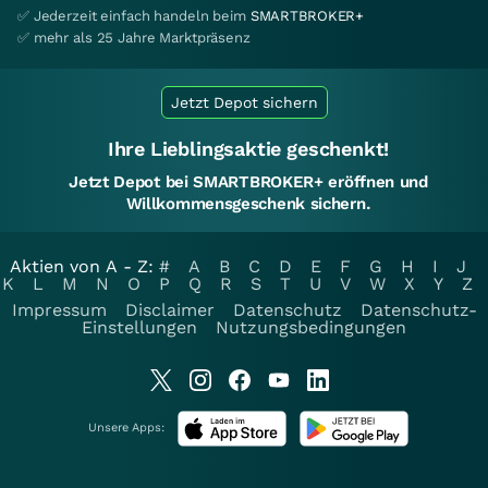
✅ Jederzeit einfach handeln beim
SMARTBROKER+
✅ mehr als 25 Jahre Marktpräsenz
Jetzt Depot sichern
Ihre Lieblingsaktie geschenkt!
Jetzt Depot bei SMARTBROKER+ eröffnen und
Willkommensgeschenk sichern.
Aktien von A - Z:
#
A
B
C
D
E
F
G
H
I
J
K
L
M
N
O
P
Q
R
S
T
U
V
W
X
Y
Z
Impressum
Disclaimer
Datenschutz
Datenschutz-
Einstellungen
Nutzungsbedingungen
Unsere Apps: