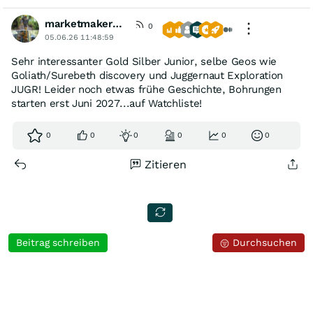
marketmaker1414
0
05.06.26 11:48:59
Sehr interessanter Gold Silber Junior, selbe Geos wie
Goliath/Surebeth discovery und Juggernaut Exploration
JUGR! Leider noch etwas frühe Geschichte, Bohrungen
starten erst Juni 2027...auf Watchliste!
0
0
0
0
0
0
Zitieren
Beitrag schreiben
Durchsuchen