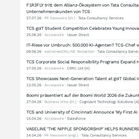
F1R3FLY tritt dem Allianz-Ökosystem von Tata Consulta
Unternehmenskunden von TCS
27.07.26
· PR Newswire (dt.) ·
Tata Consultancy Services
TCS goIT Student Competition Celebrates Young Innovat
25.06.26
· Accesswire ·
Issuer Direct
IT-Riese vor Umbruch: 500.000 KI-Agenten? TCS-Chef 
09.06.26
· wallstreetONLINE Redaktion ·
Tata Consultancy Servic
TCS Corporate Social Responsibility Programs Expand 
27.05.26
· Accesswire ·
CRRC Ltd (H)
TCS Showcases Next-Generation Talent at goIT Global I
12.05.26
· Accesswire ·
Issuer Direct
Boomi präsentiert auf der Boomi World 2026 die Zukunf
27.04.26
· Business Wire (dt.) ·
Cognizant Technology Solutions (A)
TCS and University of Cincinnati Announce 'My First AI
15.04.26
· Accesswire ·
Salesforce
VASELINE 'THE NIPPLE SPONSORSHIP' HELPS RUNNER
14.04.26
· PR Newswire (engl.) ·
Tata Consultancy Services