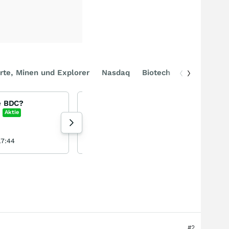
rte, Minen und Explorer
Nasdaq
Biotech
DAX
e BDC?
Vital Farms
Vital Farms
Aktie
+2,21
%
Aktie
50 Aufrufe heute
17:44
sharepicker321 heute 00:20
#2