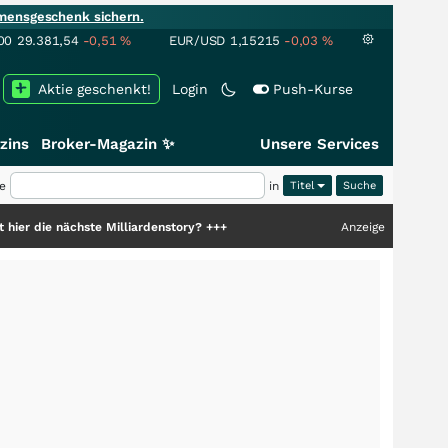
mensgeschenk sichern.
00
29.381,54
-0,51
%
EUR/USD
1,15215
-0,03
%
Aktie geschenkt!
Login
Push-Kurse
zins
Broker-Magazin ✨
Unsere Services
e
in
Titel
ste Milliardenstory?
+++
Anzeige