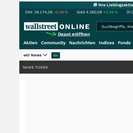
🎁 Ihre Lieblingsakt
DAX
26.174,28
-0,09
%
Gold
4.260,09
+0,46
%
Öl 
Depot eröffnen
Aktien
Community
Nachrichten
Indizes
Fonds
wO News
NEWS TICKER