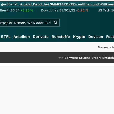
ie geschenkt.
→ Jetzt Depot bei SMARTBROKER+ eröffnen und Willkom
(Brent)
83,54
+5,15
%
Dow Jones
53.901,32
-0,92
%
US Tech 1
ETFs
Anleihen
Derivate
Rohstoffe
Krypto
Devisen
Fest
Forumsuch
+++
Schwere Seltene Erden: Entsteht hier die näch