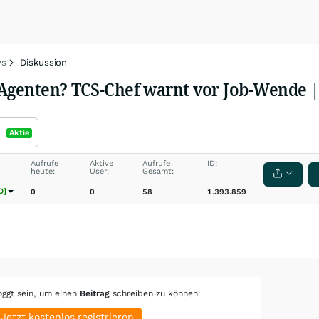
s
Diskussion
-Agenten? TCS-Chef warnt vor Job-Wende 
Aktie
Aufrufe
Aktive
Aufrufe
ID:
heute:
User:
Gesamt:
O]
0
0
58
1.393.859
oggt sein, um einen
Beitrag
schreiben zu können!
Jetzt kostenlos registrieren