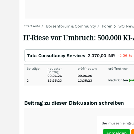
Börsenforum & Community
Foren
wO New
Startseite
IT-Riese vor Umbruch: 500.000 KI
Tata Consultancy Services
2.370,00
INR
-2,06
%
Beiträge:
neuester
eröffnet am
eröffnet von
Beitrag
09.06.26
09.06.26
Nachrichten
[w
2
13:35:23
13:35:23
Beitrag zu dieser Diskussion schreiben
Sie müssen eingel
Anmelden