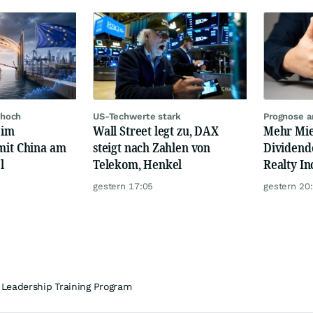
 hoch
US-Techwerte stark
Prognose 
eim
Wall Street legt zu, DAX
Mehr Mie
mit China am
steigt nach Zahlen von
Dividend
l
Telekom, Henkel
Realty I
auf mehr
gestern 17:05
gestern 20
r Leadership Training Program