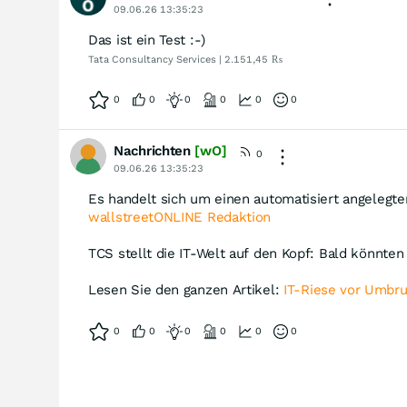
09.06.26 13:35:23
Das ist ein Test :-)
Tata Consultancy Services | 2.151,45 ₨
0
0
0
0
0
0
Nachrichten
[wO]
0
09.06.26 13:35:23
Es handelt sich um einen automatisiert angelegte
wallstreetONLINE Redaktion
TCS stellt die IT-Welt auf den Kopf: Bald könnte
Lesen Sie den ganzen Artikel:
IT-Riese vor Umbr
0
0
0
0
0
0