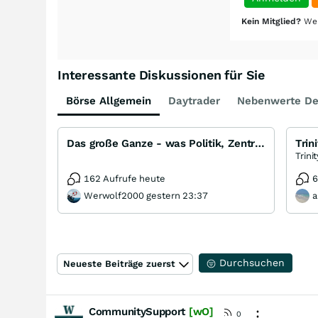
Kein Mitglied?
Wer
Interessante Diskussionen für Sie
Börse Allgemein
Daytrader
Nebenwerte De
Das große Ganze - was Politik, Zentralbanken, Trends, Medien und Gesellschaft mit Aktien, Rohstoffen
Trin
Trini
162 Aufrufe heute
6
Werwolf2000 gestern 23:37
a
Durchsuchen
Neueste Beiträge zuerst
CommunitySupport
[wO]
0