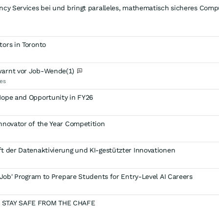
ncy Services bei und bringt paralleles, mathematisch sicheres Comp
ors in Toronto
warnt vor Job-Wende
(1)
es
Hope and Opportunity in FY26
nnovator of the Year Competition
t der Datenaktivierung und KI-gestützter Innovationen
 Job' Program to Prepare Students for Entry-Level AI Careers
S STAY SAFE FROM THE CHAFE