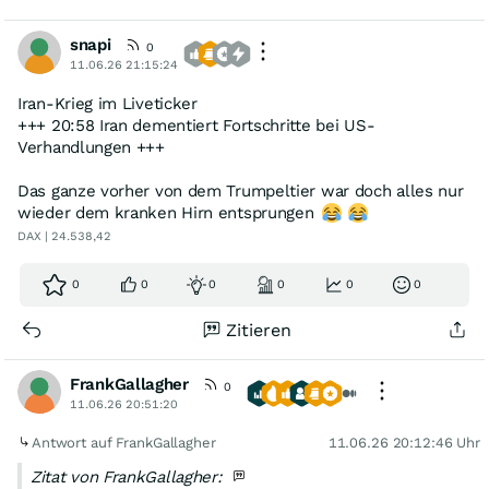
snapi
0
11.06.26 21:15:24
Iran-Krieg im Liveticker
+++ 20:58 Iran dementiert Fortschritte bei US-
Verhandlungen +++
Das ganze vorher von dem Trumpeltier war doch alles nur
wieder dem kranken Hirn entsprungen
DAX | 24.538,42
0
0
0
0
0
0
Zitieren
FrankGallagher
0
11.06.26 20:51:20
Antwort auf FrankGallagher
11.06.26 20:12:46 Uhr
Zitat von FrankGallagher: