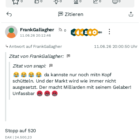
0
0
0
0
0
0
Zitieren
FrankGallagher
0
11.06.26 20:12:46
Antwort auf FrankGallagher
11.06.26 20:00:50 Uhr
Zitat von FrankGallagher:
Zitat von snapi:
da kannste nur noch mitn Kopf
schütteln. Und der Markt wird wie immer nicht
ausgesetzt. Der macht Milliarden mit seinem Gelaber!
Unfassbar
Schauen wir mal morgen um 9 Uhr wo wir stehen bin
Stopp auf 520
Short bei 530 kleine Position für die Nacht
DAX | 24.500,23