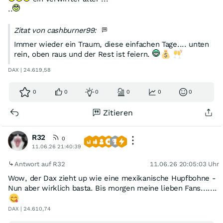
..
Zitat von cashburner99:
Immer wieder ein Traum, diese einfachen Tage.... unten
rein, oben raus und der Rest ist feiern.
DAX | 24.619,58
0
0
0
0
0
0
Zitieren
R32
0
11.06.26 21:40:39
Antwort auf R32
11.06.26 20:05:03 Uhr
Wow, der Dax zieht up wie eine mexikanische Hupfbohne -
Nun aber wirklich basta. Bis morgen meine lieben Fans.......
DAX | 24.610,74