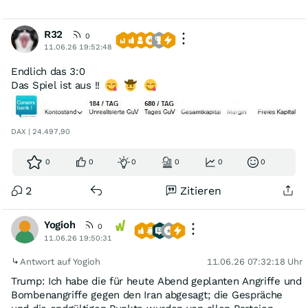
R32
0
11.06.26 19:52:48
Endlich das 3:0
Das Spiel ist aus !!
DAX | 24.497,90
0
0
0
0
0
0
2
Zitieren
Yogioh
0
11.06.26 19:50:31
Antwort auf Yogioh
11.06.26 07:32:18 Uhr
Trump: Ich habe die für heute Abend geplanten Angriffe und
Bombenangriffe gegen den Iran abgesagt; die Gespräche