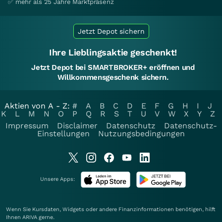
✅ mehr als 25 Jahre Marktpräsenz
Jetzt Depot sichern
Ihre Lieblingsaktie geschenkt!
Jetzt Depot bei SMARTBROKER+ eröffnen und
Willkommensgeschenk sichern.
Aktien von A - Z:
#
A
B
C
D
E
F
G
H
I
J
K
L
M
N
O
P
Q
R
S
T
U
V
W
X
Y
Z
Impressum
Disclaimer
Datenschutz
Datenschutz-
Einstellungen
Nutzungsbedingungen
Unsere Apps:
Wenn Sie Kursdaten, Widgets oder andere Finanzinformationen benötigen, hilft
Ihnen
ARIVA
gerne.