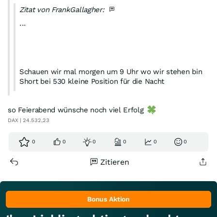
Zitat von FrankGallagher:
...
Schauen wir mal morgen um 9 Uhr wo wir stehen bin
Short bei 530 kleine Position für die Nacht
so Feierabend wünsche noch viel Erfolg
DAX | 24.532,23
0
0
0
0
0
0
Stopp auf 520
Zitieren
Bonus Aktion