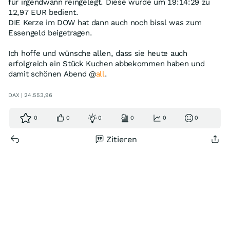
für irgendwann reingelegt. Diese wurde um 19:14:29 zu
12,97 EUR bedient.
DIE Kerze im DOW hat dann auch noch bissl was zum
Essengeld beigetragen.
Ich hoffe und wünsche allen, dass sie heute auch
erfolgreich ein Stück Kuchen abbekommen haben und
damit schönen Abend @
all
.
DAX | 24.553,96
0
0
0
0
0
0
Zitieren