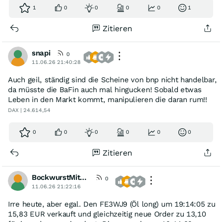
1
0
0
0
0
1
Zitieren
snapi
0
11.06.26 21:40:28
Auch geil, ständig sind die Scheine von bnp nicht handelbar,
da müsste die BaFin auch mal hingucken! Sobald etwas
Leben in den Markt kommt, manipulieren die daran rum!!
DAX | 24.614,54
0
0
0
0
0
0
Zitieren
BockwurstMitMostrich
0
11.06.26 21:22:16
Irre heute, aber egal. Den FE3WJ9 (Öl long) um 19:14:05 zu
15,83 EUR verkauft und gleichzeitig neue Order zu 13,10