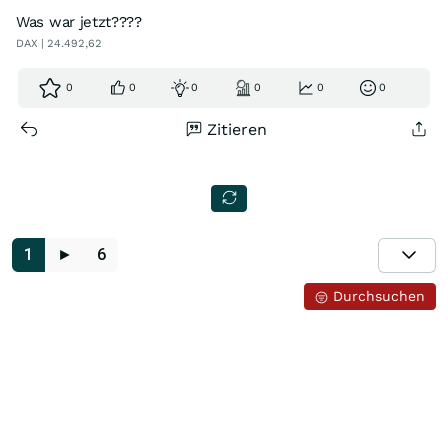
Was war jetzt????
DAX | 24.492,62
0
0
0
0
0
0
Zitieren
1
►
6
Durchsuchen