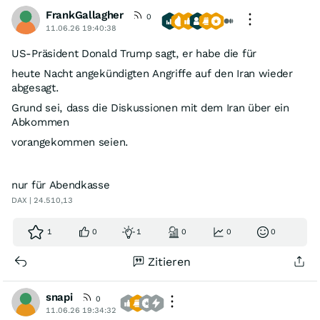
FrankGallagher
0
11.06.26 19:40:38
US-Präsident Donald Trump sagt, er habe die für
heute Nacht angekündigten Angriffe auf den Iran wieder
abgesagt.
Grund sei, dass die Diskussionen mit dem Iran über ein
Abkommen
vorangekommen seien.
nur für Abendkasse
DAX | 24.510,13
1
0
1
0
0
0
Zitieren
snapi
0
11.06.26 19:34:32