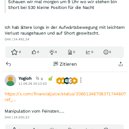
Schauen wir mal morgen um 9 Uhr wo wir stehen bin
Short bei 530 kleine Position für die Nacht
Ich hab ältere longs in der Aufwärtsbewegung mit leichtem
Verlust rausgehauen und auf Short geswitscht.
DAX | 24.491,34
0
0
0
0
0
0
Zitieren
Yogioh
0
11.06.26 20:12:52
https://x.com/financialjuice/status/2065134670837174460?
ref_…
Manipulation vom Feinsten....
DAX | 24.500,23