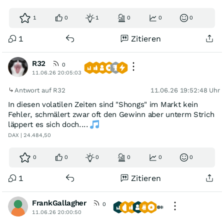
1
0
1
0
0
0
1
Zitieren
R32
0
11.06.26 20:05:03
Antwort auf R32
11.06.26 19:52:48 Uhr
In diesen volatilen Zeiten sind "Shongs" im Markt kein
Fehler, schmälert zwar oft den Gewinn aber unterm Strich
läppert es sich doch....
DAX | 24.484,50
0
0
0
0
0
0
1
Zitieren
FrankGallagher
0
11.06.26 20:00:50