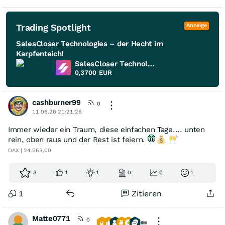
Trading Spotlight
Anzeige
SalesCloser Technologies – der Hecht im
Karpfenteich!
SalesCloser Technologies
0,3700
EUR
cashburner99
0
11.06.26 21:21:26
Immer wieder ein Traum, diese einfachen Tage.... unten
rein, oben raus und der Rest ist feiern.
DAX | 24.553,00
3
1
1
0
0
1
1
Zitieren
Matte0771
0