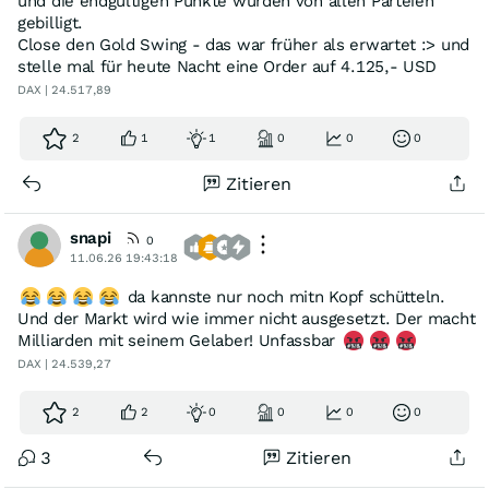
und die endgültigen Punkte wurden von allen Parteien
gebilligt.
Close den Gold Swing - das war früher als erwartet :> und
stelle mal für heute Nacht eine Order auf 4.125,- USD
DAX | 24.517,89
2
1
1
0
0
0
Zitieren
snapi
0
11.06.26 19:43:18
da kannste nur noch mitn Kopf schütteln.
Und der Markt wird wie immer nicht ausgesetzt. Der macht
Milliarden mit seinem Gelaber! Unfassbar
DAX | 24.539,27
2
2
0
0
0
0
3
Zitieren