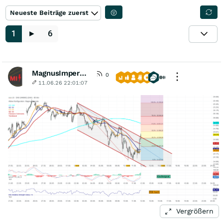
Neueste Beiträge zuerst
1
►
6
MagnusImperata
0
11.06.26 22:01:07
Vergrößern