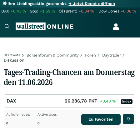
🎁 Ihre Lieblingsaktie geschenkt.
→ Jetzt Depot eröffnen
DAX
+0,43
%
Gold
+1,59
%
Öl (Brent)
-0,34
%
Dow Jones
-0,08
%
Börsenforum & Community
Foren
Daytrader
Startseite
Diskussion
Tages-Trading-Chancen am Donnerstag
den 11.06.2026
DAX
26.286,78
PKT
+0,43
%
Index
Aufrufe heute:
Aktive User:
zu Favoriten
0
0