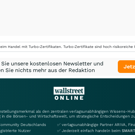
eim Handel mit Turbo-Zertifikaten. Turbo-Zertifikate sind hoch risikoreiche P
 Sie unsere kostenlosen Newsletter und
Jetz
n Sie nichts mehr aus der Redaktion
instellungsmerkmal als den zentralen verlagsunabhängigen Wissens-Hub 
 in die Börsen- und Wirtschaftswelt, um strategische Entscheidungen zu
Community Deutschlands
✅ verlagsunabhängige Partner ARIVA, Fi
gistrierte Nutzer
✅ Jederzeit einfach handeln beim
SMART