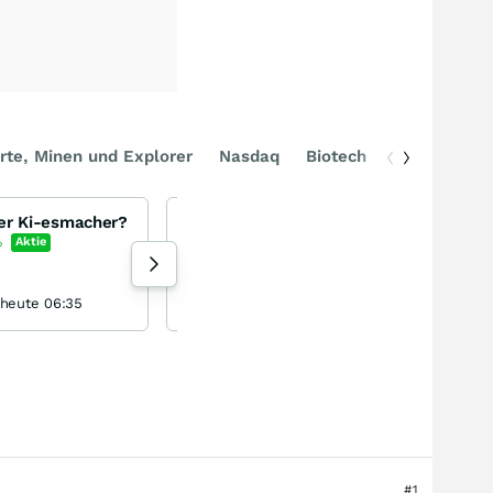
rte, Minen und Explorer
Nasdaq
Biotech
DAX
iger Ki-esmacher?
Was ist los bei Critical Metals und bei Tanbreez auf Grönland?
Critical Metals Corporation
%
Aktie
+10,19
%
Aktie
87 Aufrufe heute
 heute 06:35
Bergmann1 gestern 17:24
#1