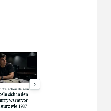
Rekordjahr winkt
Peki
Ölpreis-Turbo bei INPEX:
Eur
Gewinnprognose schießt auf
Han
Rekordhoch
län
gestern 16:03
05.0
nnte schon da sein
eln sich in den
Burry warnt vor
sturz wie 1987