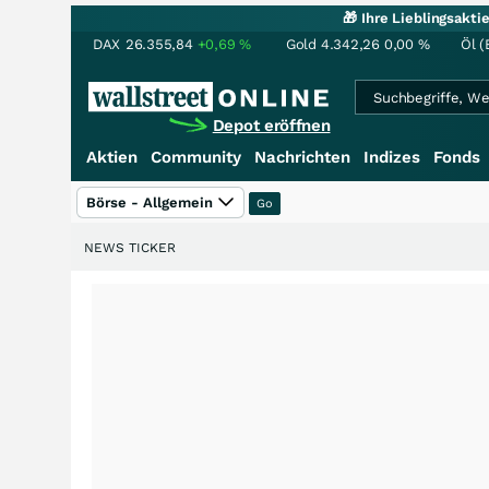
🎁 Ihre Lieblingsakt
DAX
26.355,84
+0,69
%
Gold
4.342,26
0,00
%
Öl (
Depot eröffnen
Aktien
Community
Nachrichten
Indizes
Fonds
Börse - Allgemein
NEWS TICKER