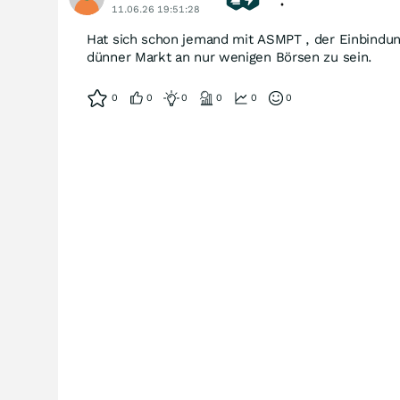
11.06.26 19:51:28
Hat sich schon jemand mit ASMPT , der Einbindung
dünner Markt an nur wenigen Börsen zu sein.
0
0
0
0
0
0