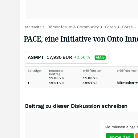
Börsenforum & Community
Foren
Börse -
Startseite
PACE, eine Initiative von Onto In
ASMPT
17,930
EUR
+0,56
%
Aktie
Beiträge:
neuester
eröffnet am
eröffnet von
Beitrag
11.06.26
11.06.26
Mitmacher
1
19:51:28
19:51:28
Beitrag zu dieser Diskussion schreiben
Sie müssen eingel
Anmelden