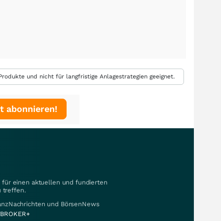
rodukte und nicht für langfristige Anlagestrategien geeignet.
t abonnieren!
für einen aktuellen und fundierten
 treffen.
nanzNachrichten und BörsenNews
BROKER+