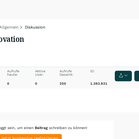
 Allgemein
Diskussion
novation
Aufrufe
Aktive
Aufrufe
ID:
heute:
User:
Gesamt:
0
0
250
1.393.931
oggt sein, um einen
Beitrag
schreiben zu können!
Jetzt kostenlos registrieren