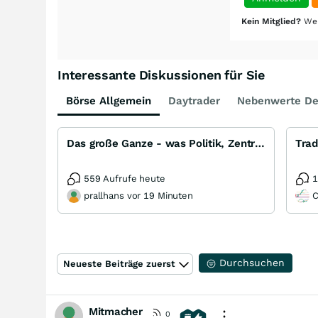
Kein Mitglied?
Wer
Interessante Diskussionen für Sie
Börse Allgemein
Daytrader
Nebenwerte De
Das große Ganze - was Politik, Zentralbanken, Trends, Medien und Gesellschaft mit Aktien, Rohstoffen
Trad
559 Aufrufe heute
1
prallhans vor 19 Minuten
C
Durchsuchen
Neueste Beiträge zuerst
Mitmacher
0