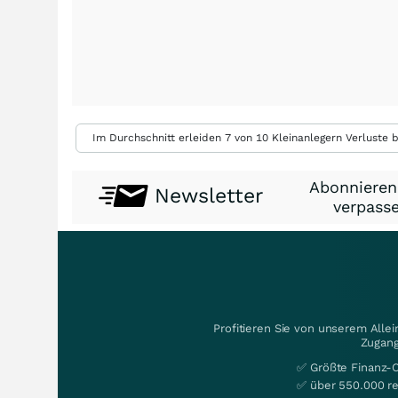
Im Durchschnitt erleiden 7 von 10 Kleinanlegern Verluste b
Abonnieren
Newsletter
verpasse
Profitieren Sie von unserem Alle
Zugang
✅ Größte Finanz-
✅ über 550.000 re