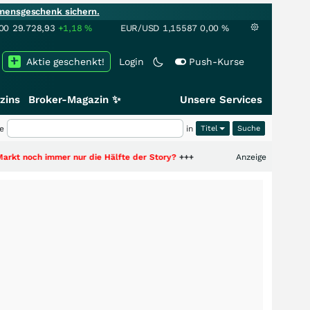
mensgeschenk sichern.
00
29.728,93
+1,18
%
EUR/USD
1,15587
0,00
%
Aktie geschenkt!
Login
Push-Kurse
zins
Broker-Magazin ✨
Unsere Services
e
in
Titel
mmer nur die Hälfte der Story?
+++
Anzeige