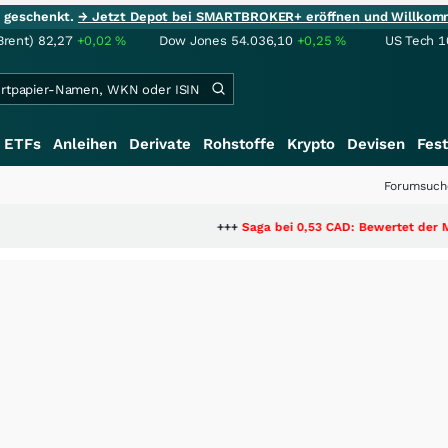
ie geschenkt.
→ Jetzt Depot bei SMARTBROKER+ eröffnen und Willkom
Brent)
82,27
+0,02
%
Dow Jones
54.036,10
+0,25
%
US Tech 1
ETFs
Anleihen
Derivate
Rohstoffe
Krypto
Devisen
Fest
Forumsuch
+++
Saga bei 0,53 CAD: Bewertet der Markt noch i