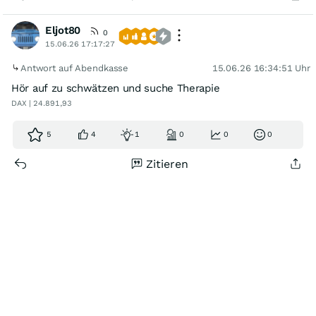
Eljot80
0
15.06.26 17:17:27
Antwort auf Abendkasse
15.06.26 16:34:51 Uhr
Hör auf zu schwätzen und suche Therapie
DAX | 24.891,93
5
4
1
0
0
0
Zitieren