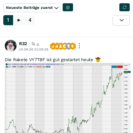
Neueste Beiträge zuerst
1
►
4
R32
0
15.06.26 21:09:26
Die Rakete VY7TBF ist gut gestartet heute