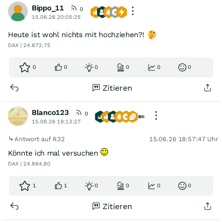
Bippo_11
0
15.06.26 20:05:25
Heute ist wohl nichts mit hochziehen?!
DAX | 24.872,75
0
0
0
0
0
0
Zitieren
Blanco123
0
15.06.26 19:13:27
Antwort auf R32
15.06.26 18:57:47 Uhr
Könnte ich mal versuchen
DAX | 24.884,80
1
1
0
0
0
0
Zitieren