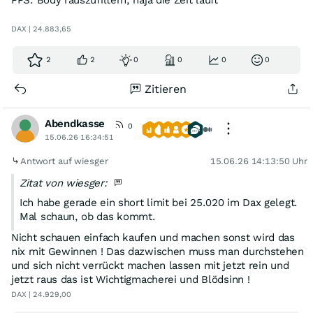
PPS: Body rauszufiltern, naja die Zeit läuft
DAX | 24.883,65
2
2
0
0
0
0
Zitieren
Abendkasse
0
15.06.26 16:34:51
Antwort auf wiesger
15.06.26 14:13:50 Uhr
Zitat von wiesger:
Ich habe gerade ein short limit bei 25.020 im Dax gelegt.
Mal schaun, ob das kommt.
Nicht schauen einfach kaufen und machen sonst wird das
nix mit Gewinnen ! Das dazwischen muss man durchstehen
und sich nicht verrückt machen lassen mit jetzt rein und
jetzt raus das ist Wichtigmacherei und Blödsinn !
DAX | 24.929,00