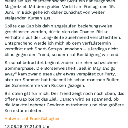
bleibt sie aus charttechnischer Sicht ein naheliegendes
Magnetziel. Mit dem großen Verfall am Freitag, den 19.
Juni, im Blick gehe ich daher zunächst von weiter
steigenden Kursen aus.
Sollte das Gap bis dahin angelaufen beziehungsweise
geschlossen werden, dürfte sich das Chance-Risiko-
Verhältnis auf der Long-Seite zunehmend verschlechtern.
Entsprechend werde ich mich ab dem Verfallstermin
verstärkt nach Short-Setups umsehen – allerdings nicht
blind gegen den Trend, sondern auf Bestätigung wartend.
Saisonal betrachtet beginnt zudem die eher schwächere
Sommerphase. Die Börsenweisheit „Sell in May and go
away“ kam zwar dieses Jahr etwas verspätet zur Party,
aber der Sommer hat bekanntlich schon manchen Bullen
die Sonnencreme vom Rücken gezogen.
Bis dahin gilt für mich: Der Trend zeigt noch nach oben, das
offene Gap bleibt das Ziel. Danach wird es spannend, ob
die Marktteilnehmer Gewinne mitnehmen und eine größere
Korrektur einleiten.
Antwort auf FrankGallagher
13.06.26 07:21:09 Uhr