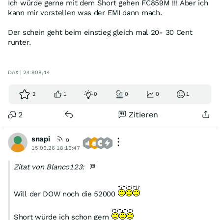
Ich würde gerne mit dem Short gehen FC859M !!! Aber ich
kann mir vorstellen was der EMI dann mach.
Der schein geht beim einstieg gleich mal 20- 30 Cent
runter.
DAX | 24.908,44
2
1
0
0
0
1
2
Zitieren
snapi
0
15.06.26 18:16:47
Zitat von Blanco123:
Will der DOW noch die 52000
Short würde ich schon gern