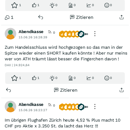
1
1
0
0
0
0
1
Zitieren
Abendkasse
0
15.06.26 16:28:39
Zum Handelsschluss wird hochgezogen so das man in der
Spitze wieder einen SHORT kaufen könnte ! Aber nur meins
wer von ATH träumt lässt besser die Fingerchen davon !
DAX | 24.924,64
1
1
0
0
0
0
Zitieren
Abendkasse
0
15.06.26 16:23:27
Im übrigen Flughafen Zürich heute 4,52 % Plus macht 10
CHF pro Aktie x 3.250 St. da lacht das Herz !!!