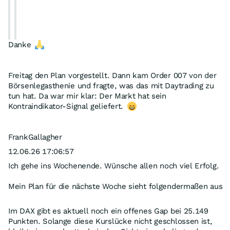
Danke
und raus
Freitag den Plan vorgestellt. Dann kam Order 007 von der
Börsenlegasthenie und fragte, was das mit Daytrading zu
tun hat. Da war mir klar: Der Markt hat sein
Kontraindikator-Signal geliefert.
Starker Trade!
FrankGallagher
Live eingestellt und sogar mit zwischenzeitlicher
12.06.26 17:06:57
Begleitung.
So ganz ohne Geschwurbel, Hinterher und die hier sonst
Ich gehe ins Wochenende. Wünsche allen noch viel Erfolg.
so verbreitete Selbstbeweihräucherung.
Mein Plan für die nächste Woche sieht folgendermaßen aus
Im DAX gibt es aktuell noch ein offenes Gap bei 25.149
Punkten. Solange diese Kurslücke nicht geschlossen ist,