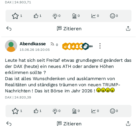
DAX | 24.903,71
1
1
0
0
0
0
Zitieren
Abendkasse
0
15.06.26 16:20:05
Leute hat sich seit Freitaf etwas grundlegend geändert das
der DAX (heute) ein neues ATH oder andere Höhen
erklimmen sollte ?
Das ist alles Wunschdenken und ausklammern von
Realitäten und ständiges träumen von neuen TRUMP-
Nachrichten ! Das ist Börse im Jahr 2026 !
DAX | 24.920,39
1
1
0
0
0
0
Zitieren