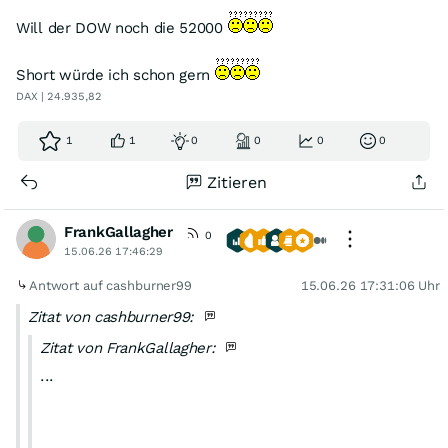
Will der DOW noch die 52000
Short würde ich schon gern
DAX | 24.935,82
1
1
0
0
0
0
Zitieren
FrankGallagher
0
15.06.26 17:46:29
Antwort auf cashburner99
15.06.26 17:31:06 Uhr
Zitat von cashburner99:
Zitat von FrankGallagher:
...