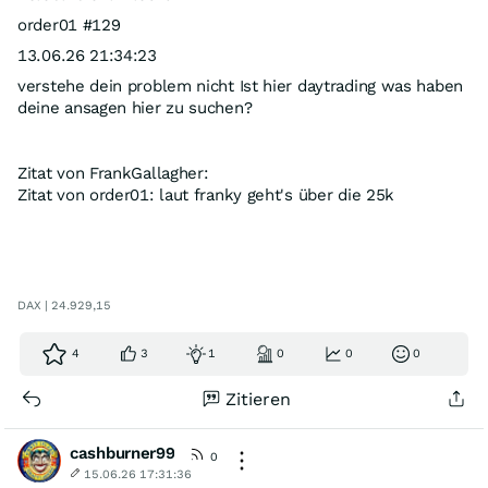
order01 #129
13.06.26 21:34:23
verstehe dein problem nicht Ist hier daytrading was haben
deine ansagen hier zu suchen?
Zitat von FrankGallagher:
Zitat von order01: laut franky geht's über die 25k
DAX | 24.929,15
4
3
1
0
0
0
Zitieren
cashburner99
0
15.06.26 17:31:36