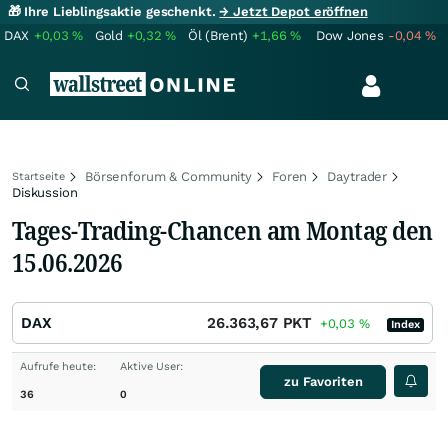
🎁 Ihre Lieblingsaktie geschenkt.
→ Jetzt Depot eröffnen
DAX
+0,03
%
Gold
+0,32
%
Öl (Brent)
+1,66
%
Dow Jones
-0,04
%
Börsenforum & Community
Foren
Daytrader
Startseite
Diskussion
Tages-Trading-Chancen am Montag den
15.06.2026
DAX
26.363,67
PKT
+0,03
%
Index
Aufrufe heute:
Aktive User:
zu Favoriten
36
0