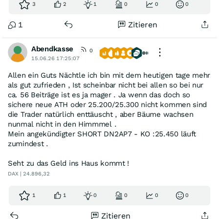
3
2
1
0
0
0
und raus
1
Zitieren
Abendkasse
0
15.06.26 17:25:07
Allen ein Guts Nächtle ich bin mit dem heutigen tage mehr
als gut zufrieden , Ist scheinbar nicht bei allen so bei nur
ca. 56 Beiträge ist es ja mager . Ja wenn das doch so
sichere neue ATH oder 25.200/25.300 nicht kommen sind
die Trader natürlich enttäuscht , aber Bäume wachsen
nunmal nicht in den Himmmel .
Mein angekündigter SHORT DN2AP7 - KO :25.450 läuft
zumindest .
Seht zu das Geld ins Haus kommt !
DAX | 24.896,32
1
1
0
0
0
0
Zitieren