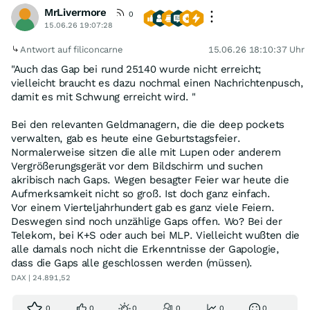
MrLivermore
0
15.06.26 19:07:28
Antwort auf filiconcarne
15.06.26 18:10:37 Uhr
"Auch das Gap bei rund 25140 wurde nicht erreicht;
vielleicht braucht es dazu nochmal einen Nachrichtenpusch,
damit es mit Schwung erreicht wird. "
Bei den relevanten Geldmanagern, die die deep pockets
verwalten, gab es heute eine Geburtstagsfeier.
Normalerweise sitzen die alle mit Lupen oder anderem
Vergrößerungsgerät vor dem Bildschirm und suchen
akribisch nach Gaps. Wegen besagter Feier war heute die
Aufmerksamkeit nicht so groß. Ist doch ganz einfach.
Vor einem Vierteljahrhundert gab es ganz viele Feiern.
Deswegen sind noch unzählige Gaps offen. Wo? Bei der
Telekom, bei K+S oder auch bei MLP. Vielleicht wußten die
alle damals noch nicht die Erkenntnisse der Gapologie,
dass die Gaps alle geschlossen werden (müssen).
DAX | 24.891,52
0
0
0
0
0
0