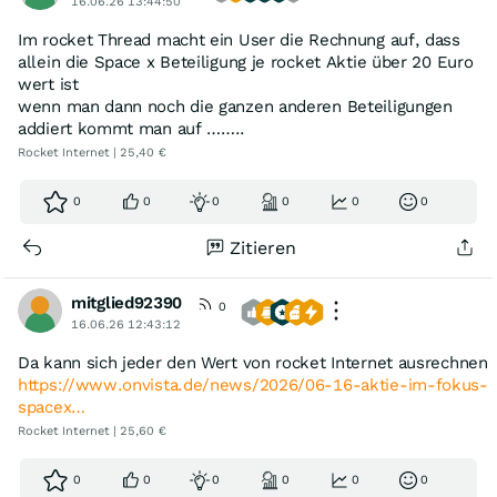
16.06.26 13:44:50
Im rocket Thread macht ein User die Rechnung auf, dass
allein die Space x Beteiligung je rocket Aktie über 20 Euro
wert ist
wenn man dann noch die ganzen anderen Beteiligungen
addiert kommt man auf ……..
Rocket Internet | 25,40 €
0
0
0
0
0
0
Zitieren
mitglied92390
0
16.06.26 12:43:12
Da kann sich jeder den Wert von rocket Internet ausrechnen
https://www.onvista.de/news/2026/06-16-aktie-im-fokus-
spacex…
Rocket Internet | 25,60 €
0
0
0
0
0
0