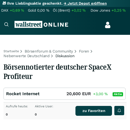
🎁 Ihre Lieblingsaktie geschenkt.
→ Jetzt Depot eröffnen
DAX
+0,69
%
Gold
0,00
%
Öl (Brent)
+0,02
%
Dow Jones
+0,25
%
Börsenforum & Community
Foren
Startseite
Nebenwerte Deutschland
Diskussion
Börsennotierter deutscher SpaceX
Profiteur
Rocket Internet
20,600
EUR
+3,00
%
Aktie
Aufrufe heute:
Aktive User:
zu Favoriten
0
0