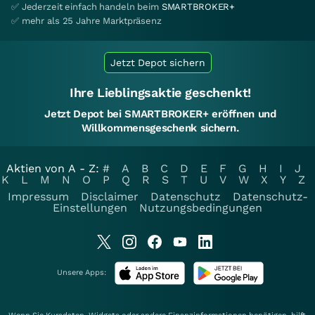
✅ Jederzeit einfach handeln beim
SMARTBROKER+
✅ mehr als 25 Jahre Marktpräsenz
Jetzt Depot sichern
Ihre Lieblingsaktie geschenkt!
Jetzt Depot bei SMARTBROKER+ eröffnen und
Willkommensgeschenk sichern.
Aktien von A - Z:
#
A
B
C
D
E
F
G
H
I
J
K
L
M
N
O
P
Q
R
S
T
U
V
W
X
Y
Z
Impressum
Disclaimer
Datenschutz
Datenschutz-
Einstellungen
Nutzungsbedingungen
Unsere Apps: