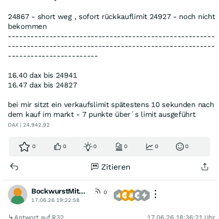
24867 - short weg , sofort rückkauflimit 24927 - noch nicht
bekommen
-------------------------------------------------------
-------------------------------------------------------
------------------------
16.40 dax bis 24941
16.47 dax bis 24827
bei mir sitzt ein verkaufslimit spätestens 10 sekunden nach
dem kauf im markt - 7 punkte über´s limit ausgeführt
DAX | 24.942,92
0
0
0
0
0
0
Zitieren
BockwurstMitMostrich
0
17.06.26 19:22:58
Antwort auf R32
17.06.26 18:36:21 Uhr