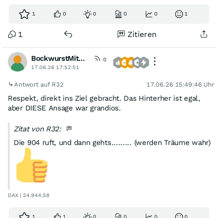
nichts ( nasd100 und dow ) dann keine trades mehr
1
0
0
0
0
1
1
Zitieren
BockwurstMitMostrich
0
17.06.26 17:52:51
Antwort auf R32
17.06.26 15:49:46 Uhr
Respekt, direkt ins Ziel gebracht. Das Hinterher ist egal,
aber DIESE Ansage war grandios.
Zitat von R32:
Die 904 ruft, und dann gehts......... (werden Träume wahr)
DAX | 24.944,58
1
1
0
0
0
0