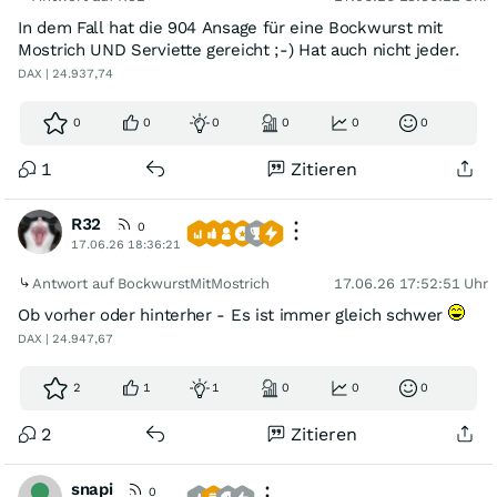
In dem Fall hat die 904 Ansage für eine Bockwurst mit
Mostrich UND Serviette gereicht ;-) Hat auch nicht jeder.
DAX | 24.937,74
0
0
0
0
0
0
1
Zitieren
R32
0
17.06.26 18:36:21
Antwort auf BockwurstMitMostrich
17.06.26 17:52:51 Uhr
Ob vorher oder hinterher - Es ist immer gleich schwer
DAX | 24.947,67
2
1
1
0
0
0
2
Zitieren
snapi
0