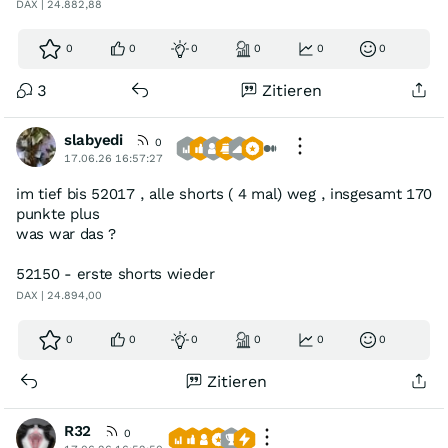
DAX | 24.882,88
0
0
0
0
0
0
3
Zitieren
slabyedi
0
17.06.26 16:57:27
im tief bis 52017 , alle shorts ( 4 mal) weg , insgesamt 170
punkte plus
was war das ?
52150 - erste shorts wieder
DAX | 24.894,00
0
0
0
0
0
0
Zitieren
R32
0