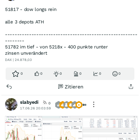
51817 - dow longs rein
alle 3 depots ATH
-------------------------------------------------------
--------
51782 im tief - von 5218x - 400 punkte runter
zinsen unverändert
DAX | 24.878,03
0
0
0
0
0
0
Zitieren
slabyedi
0
17.06.26 20:03:59