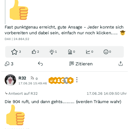
Fast punktgenau erreicht, gute Ansage - Jeder konnte sich
vorbereiten und dabei sein, einfach nur noch klicken.....
DAX | 24.864,52
3
2
1
0
0
0
3
Zitieren
R32
0
17.06.26 15:49:46
Antwort auf R32
17.06.26 14:09:50 Uhr
Die 904 ruft, und dann gehts......... (werden Träume wahr)