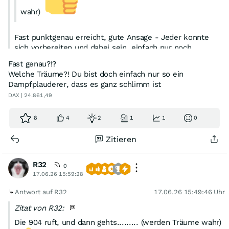
wahr)
Fast punktgenau erreicht, gute Ansage - Jeder konnte
sich vorbereiten und dabei sein, einfach nur noch
klicken.....
Fast genau?!?
Welche Träume?! Du bist doch einfach nur so ein
Dampfplauderer, dass es ganz schlimm ist
DAX | 24.861,49
8
4
2
1
1
0
Zitieren
R32
0
17.06.26 15:59:28
Antwort auf R32
17.06.26 15:49:46 Uhr
Zitat von R32:
Die 904 ruft, und dann gehts......... (werden Träume wahr)