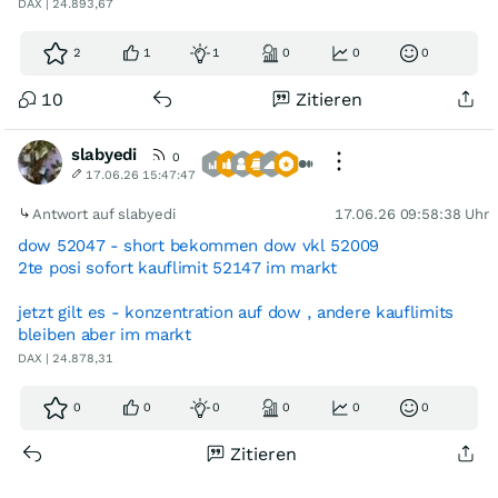
DAX | 24.893,67
2
1
1
0
0
0
10
Zitieren
slabyedi
0
17.06.26 15:47:47
Antwort auf slabyedi
17.06.26 09:58:38 Uhr
dow 52047 - short bekommen dow vkl 52009
2te posi sofort kauflimit 52147 im markt
jetzt gilt es - konzentration auf dow , andere kauflimits
bleiben aber im markt
DAX | 24.878,31
0
0
0
0
0
0
Zitieren