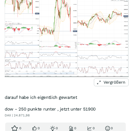
Vergrößern
darauf habe ich eigentlich gewartet
dow - 250 punkte runter , jetzt unter 51900
DAX | 24.871,98
0
0
0
0
0
0