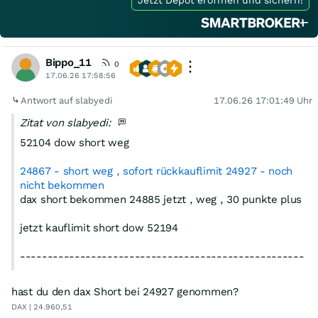
Bippo_11
0
17.06.26 17:58:56
Antwort auf slabyedi
17.06.26 17:01:49 Uhr
Zitat von slabyedi:
52104 dow short weg
24867 - short weg , sofort rückkauflimit 24927 - noch
nicht bekommen
dax short bekommen 24885 jetzt , weg , 30 punkte plus
jetzt kauflimit short dow 52194
----------------------------------------------------
-------------------------------------
im wichtigstem depot:
Seit gestern (Intraday) +0,6 %
hast du den dax Short bei 24927 genommen?
DAX | 24.960,51
eigentlich es reicht für heute , bekomme ich per limits