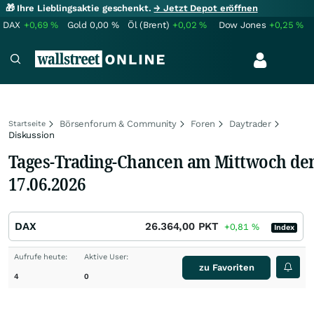
🎁 Ihre Lieblingsaktie geschenkt.
→ Jetzt Depot eröffnen
DAX
+0,69
%
Gold
0,00
%
Öl (Brent)
+0,02
%
Dow Jones
+0,25
%
Börsenforum & Community
Foren
Daytrader
Startseite
Diskussion
Tages-Trading-Chancen am Mittwoch de
17.06.2026
DAX
26.364,00
PKT
+0,81
%
Index
Aufrufe heute:
Aktive User:
zu Favoriten
4
0