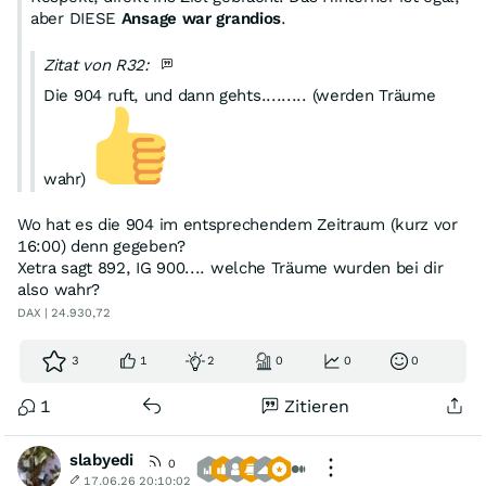
aber DIESE
Ansage war grandios
.
Zitat von R32:
Die 904 ruft, und dann gehts......... (werden Träume
wahr)
Wo hat es die 904 im entsprechendem Zeitraum (kurz vor
16:00) denn gegeben?
Xetra sagt 892, IG 900.... welche Träume wurden bei dir
also wahr?
DAX | 24.930,72
3
1
2
0
0
0
1
Zitieren
slabyedi
0
17.06.26 20:10:02