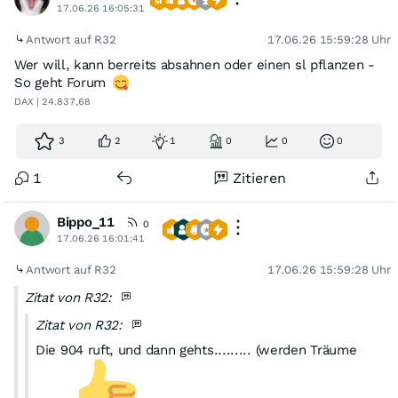
17.06.26 16:05:31
Antwort auf R32
17.06.26 15:59:28 Uhr
Wer will, kann berreits absahnen oder einen sl pflanzen -
So geht Forum
DAX | 24.837,68
3
2
1
0
0
0
1
Zitieren
Bippo_11
0
17.06.26 16:01:41
Antwort auf R32
17.06.26 15:59:28 Uhr
Zitat von R32:
Zitat von R32:
Die 904 ruft, und dann gehts......... (werden Träume