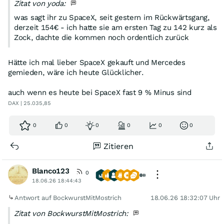
Zitat von yoda:
was sagt ihr zu SpaceX, seit gestern im Rückwärtsgang,
derzeit 154€ - ich hatte sie am ersten Tag zu 142 kurz als
Zock, dachte die kommen noch ordentlich zurück
Hätte ich mal lieber SpaceX gekauft und Mercedes
gemieden, wäre ich heute Glücklicher.
auch wenn es heute bei SpaceX fast 9 % Minus sind
DAX | 25.035,85
0
0
0
0
0
0
Zitieren
Blanco123
0
18.06.26 18:44:43
Antwort auf BockwurstMitMostrich
18.06.26 18:32:07 Uhr
Zitat von BockwurstMitMostrich: