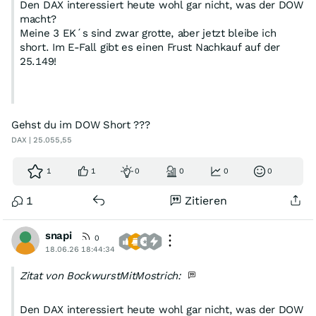
Den DAX interessiert heute wohl gar nicht, was der DOW
macht?
Meine 3 EK´s sind zwar grotte, aber jetzt bleibe ich
short. Im E-Fall gibt es einen Frust Nachkauf auf der
25.149!
Gehst du im DOW Short ???
DAX | 25.055,55
1
1
0
0
0
0
1
Zitieren
snapi
0
18.06.26 18:44:34
Zitat von BockwurstMitMostrich:
Den DAX interessiert heute wohl gar nicht, was der DOW