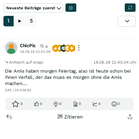
Neueste Beiträge zuerst
1
►
5
ChicPic
0
18.06.26 21:51:09
Antwort auf snapi
18.06.26 21:45:04 Uhr
Die Amis haben morgen Feiertag, also ist heute schon bei
ihnen Verfall, der dax muss es morgen ohne die Amis
machen….
DAX | 25.038,91
0
0
0
0
0
0
Zitieren