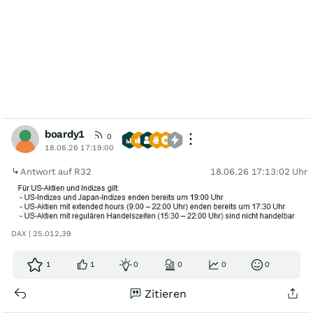
boardy1
0
18.06.26 17:19:00
Antwort auf R32
18.06.26 17:13:02 Uhr
DAX | 25.012,39
1
1
0
0
0
0
Zitieren