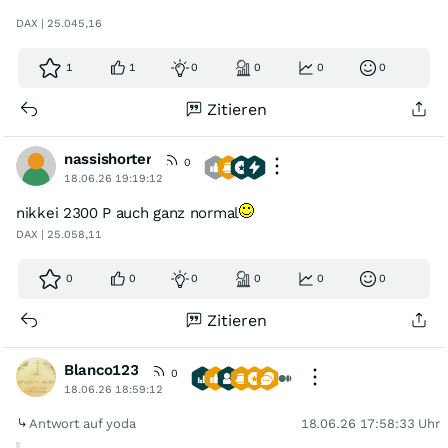
DAX | 25.045,16
1
1
0
0
0
0
Zitieren
nassishorter
0
18.06.26 19:19:12
nikkei 2300 P auch ganz normal
DAX | 25.058,11
0
0
0
0
0
0
Zitieren
Blanco123
0
18.06.26 18:59:12
Antwort auf yoda
18.06.26 17:58:33 Uhr