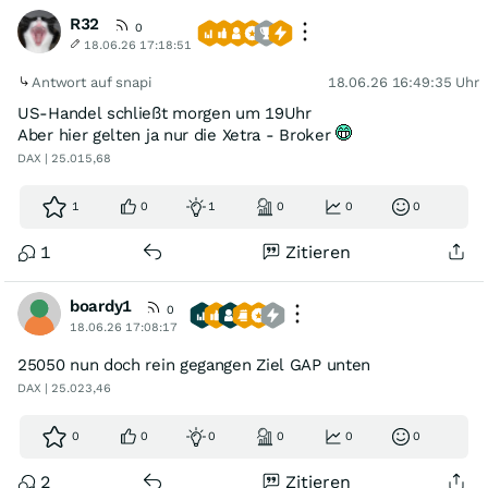
R32
0
18.06.26 17:18:51
Antwort auf snapi
18.06.26 16:49:35 Uhr
US-Handel schließt morgen um 19Uhr
Aber hier gelten ja nur die Xetra - Broker
DAX | 25.015,68
1
0
1
0
0
0
1
Zitieren
boardy1
0
18.06.26 17:08:17
25050 nun doch rein gegangen Ziel GAP unten
DAX | 25.023,46
0
0
0
0
0
0
2
Zitieren