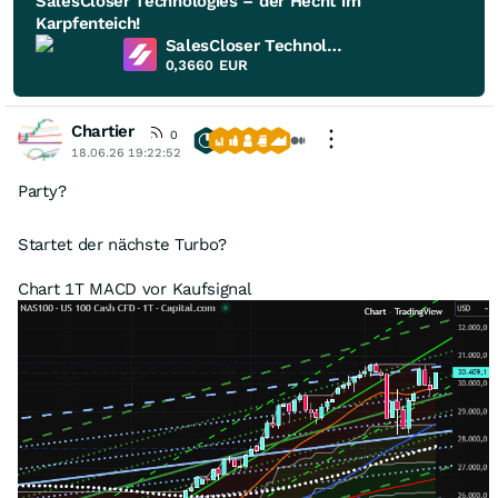
SalesCloser Technologies – der Hecht im
Karpfenteich!
SalesCloser Technologies
0,3660
EUR
Chartier
0
18.06.26 19:22:52
Party?
Startet der nächste Turbo?
Chart 1T MACD vor Kaufsignal