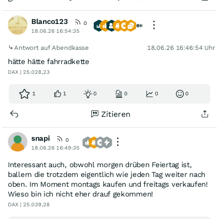
Blanco123
0
18.06.26 16:54:35
Antwort auf Abendkasse
18.06.26 16:46:54 Uhr
hätte hätte fahrradkette
DAX | 25.028,23
1
1
0
0
0
0
Zitieren
snapi
0
18.06.26 16:49:35
Interessant auch, obwohl morgen drüben Feiertag ist,
ballern die trotzdem eigentlich wie jeden Tag weiter nach
oben. Im Moment montags kaufen und freitags verkaufen!
Wieso bin ich nicht eher drauf gekommen!
DAX | 25.039,28