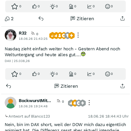
0
0
0
0
0
0
2
Zitieren
R32
0
18.06.26 21:43:25
Nasdaq zieht einfach weiter hoch - Gestern Abend noch
Weltuntergang und heute alles gut....
DAX | 25.038,26
0
0
0
0
0
0
Zitieren
BockwurstMitMostrich
0
18.06.26 19:24:48
Antwort auf Blanco123
18.06.26 18:44:43 Uhr
Nein, bin im DAX short, weil der DOW mich dazu eigentlich
animiert hat. Die Differenz passt aber aktuell irgendwie