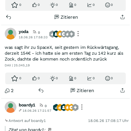
0
0
0
0
0
0
Zitieren
yoda
0
18.06.26 17:58:33
was sagt ihr zu SpaceX, seit gestern im Rückwärtsgang,
derzeit 154€ - ich hatte sie am ersten Tag zu 142 kurz als
Zock, dachte die kommen noch ordentlich zurück
DAX | 25.045,19
0
0
0
0
0
0
2
Zitieren
boardy1
0
18.06.26 17:21:57
Antwort auf boardy1
18.06.26 17:08:17 Uhr
Zitat von boardy1: