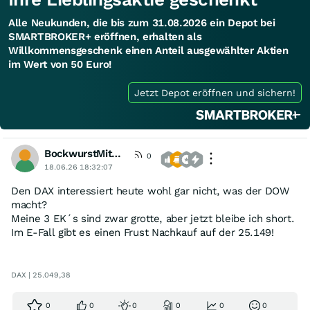
Alle Neukunden, die bis zum 31.08.2026 ein Depot bei
SMARTBROKER+ eröffnen, erhalten als
Willkommensgeschenk einen Anteil ausgewählter Aktien
im Wert von 50 Euro!
Jetzt Depot eröffnen und sichern!
BockwurstMitMostrich
0
18.06.26 18:32:07
Den DAX interessiert heute wohl gar nicht, was der DOW
macht?
Meine 3 EK´s sind zwar grotte, aber jetzt bleibe ich short.
Im E-Fall gibt es einen Frust Nachkauf auf der 25.149!
DAX | 25.049,38
0
0
0
0
0
0