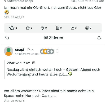
Antwort auf snapi
18.06.26 21:45:04 Uhr
Ich mach mal ein ON-Short, nur zum Spass, nicht aus Gier
DAX | 25.037,17
1
1
0
0
0
0
Zitieren
snapi
0
18.06.26 21:45:04
Zitat von R32:
Nasdaq zieht einfach weiter hoch - Gestern Abend noch
Weltuntergang und heute alles gut....
Vor allem warum??? Dieses sinnfreie macht echt kein
Spass mehr! Nur noch Casino…
DAX | 25.036,74