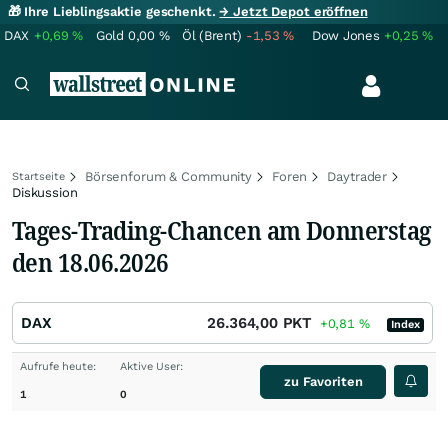
🎁 Ihre Lieblingsaktie geschenkt.
→ Jetzt Depot eröffnen
DAX
+0,69
%
Gold
0,00
%
Öl (Brent)
-1,53
%
Dow Jones
+0,25
%
Börsenforum & Community
Foren
Daytrader
Startseite
Diskussion
Tages-Trading-Chancen am Donnerstag
den 18.06.2026
DAX
26.364,00
PKT
+0,81
%
Index
Aufrufe heute:
Aktive User:
zu Favoriten
1
0