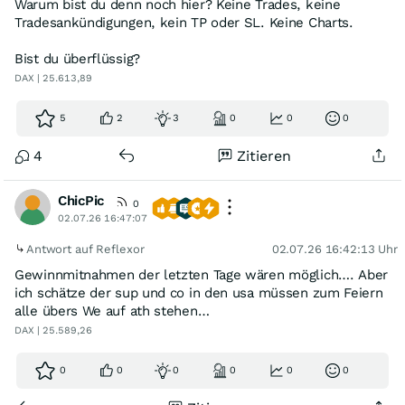
Warum bist du denn noch hier? Keine Trades, keine
Tradesankündigungen, kein TP oder SL. Keine Charts.
Bist du überflüssig?
DAX | 25.613,89
5
2
3
0
0
0
4
Zitieren
ChicPic
0
02.07.26 16:47:07
Antwort auf Reflexor
02.07.26 16:42:13 Uhr
Gewinnmitnahmen der letzten Tage wären möglich…. Aber
ich schätze der sup und co in den usa müssen zum Feiern
alle übers We auf ath stehen…
DAX | 25.589,26
0
0
0
0
0
0