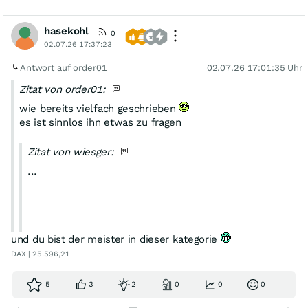
hasekohl
0
02.07.26 17:37:23
Antwort auf order01
02.07.26 17:01:35 Uhr
Zitat von order01:
wie bereits vielfach geschrieben
es ist sinnlos ihn etwas zu fragen
Zitat von wiesger:
...
und du bist der meister in dieser kategorie
Warum bist du denn noch hier? Keine Trades, keine
DAX | 25.596,21
Tradesankündigungen, kein TP oder SL. Keine Charts.
5
3
2
0
0
0
Bist du überflüssig?