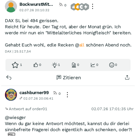
BockwurstMitMostrich
0
02.07.26 20:10:32
DAX SL bei 494 gerissen.
Reicht für heute. Der Tag rot, aber der Monat grün. Ich
werde mir nun ein "Mittelalterliches Honigfleisch" bereiten.
Gehabt Euch wohl, edle Recken @
all
schönen Abend noch.
DAX | 25.517,54
1
0
1
0
0
0
Zitieren
cashburner99
0
02.07.26 20:06:41
Antwort auf order01
02.07.26 17:01:35 Uhr
@wiesger
Wenn du gar keine Antwort möchtest, kannst du dir derlei
sinnbefreite Fragerei doch eigentlich auch schenken, oder?!