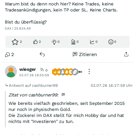
Warum bist du denn noch hier? Keine Trades, keine
Tradesankündigungen, kein TP oder SL. Keine Charts.
Bist du überflüssig?
DAX | 25.634,49
2
2
0
0
0
0
2
Zitieren
wiesger
0
02.07.26 16:55:59
Antwort auf cashburner99
02.07.26 16:27:59 Uhr
Zitat von cashburner99:
Wie bereits vielfach geschrieben, seit September 2015
nur noch in physischem Gold.
Die Zockerei im DAX stellt für mich Hobby dar und hat
nichts mit "Investieren" zu tun.