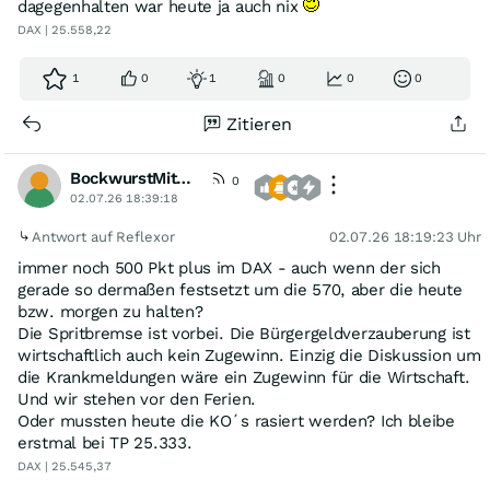
dagegenhalten war heute ja auch nix
DAX | 25.558,22
1
0
1
0
0
0
Zitieren
BockwurstMitMostrich
0
02.07.26 18:39:18
Antwort auf Reflexor
02.07.26 18:19:23 Uhr
immer noch 500 Pkt plus im DAX - auch wenn der sich
gerade so dermaßen festsetzt um die 570, aber die heute
bzw. morgen zu halten?
Die Spritbremse ist vorbei. Die Bürgergeldverzauberung ist
wirtschaftlich auch kein Zugewinn. Einzig die Diskussion um
die Krankmeldungen wäre ein Zugewinn für die Wirtschaft.
Und wir stehen vor den Ferien.
Oder mussten heute die KO´s rasiert werden? Ich bleibe
erstmal bei TP 25.333.
DAX | 25.545,37