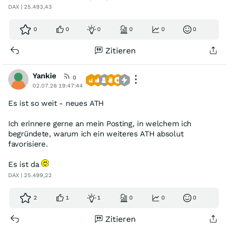
DAX | 25.493,43
0
0
0
0
0
0
Zitieren
Yankie
0
02.07.26 19:47:44
Es ist so weit - neues ATH
Ich erinnere gerne an mein Posting, in welchem ich
begründete, warum ich ein weiteres ATH absolut
favorisiere.
Es ist da
DAX | 25.499,22
2
1
1
0
0
0
Zitieren