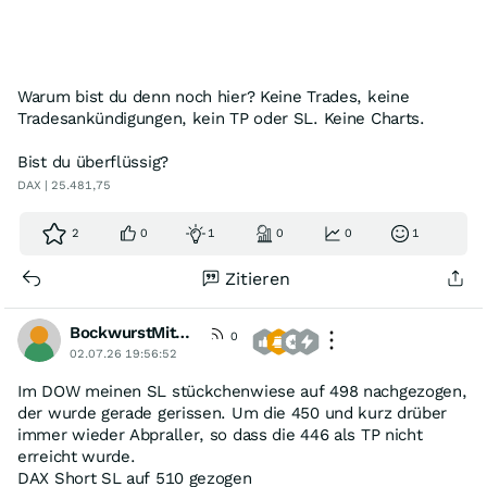
Warum bist du denn noch hier? Keine Trades, keine
Tradesankündigungen, kein TP oder SL. Keine Charts.
Bist du überflüssig?
DAX | 25.481,75
2
0
1
0
0
1
Zitieren
BockwurstMitMostrich
0
02.07.26 19:56:52
Im DOW meinen SL stückchenwiese auf 498 nachgezogen,
der wurde gerade gerissen. Um die 450 und kurz drüber
immer wieder Abpraller, so dass die 446 als TP nicht
erreicht wurde.
DAX Short SL auf 510 gezogen