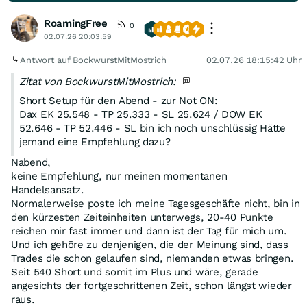
RoamingFree
0
02.07.26 20:03:59
Antwort auf BockwurstMitMostrich
02.07.26 18:15:42 Uhr
Zitat von BockwurstMitMostrich:
Short Setup für den Abend - zur Not ON:
Dax EK 25.548 - TP 25.333 - SL 25.624 / DOW EK
52.646 - TP 52.446 - SL bin ich noch unschlüssig Hätte
jemand eine Empfehlung dazu?
Nabend,
keine Empfehlung, nur meinen momentanen
Handelsansatz.
Normalerweise poste ich meine Tagesgeschäfte nicht, bin in
den kürzesten Zeiteinheiten unterwegs, 20-40 Punkte
reichen mir fast immer und dann ist der Tag für mich um.
Und ich gehöre zu denjenigen, die der Meinung sind, dass
Trades die schon gelaufen sind, niemanden etwas bringen.
Seit 540 Short und somit im Plus und wäre, gerade
angesichts der fortgeschrittenen Zeit, schon längst wieder
raus.