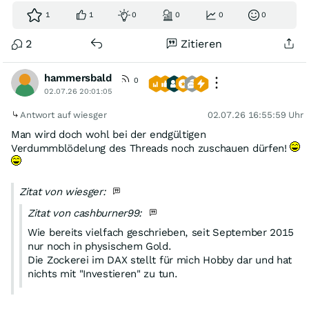
1
1
0
0
0
0
2
Zitieren
hammersbald
0
02.07.26 20:01:05
Antwort auf wiesger
02.07.26 16:55:59 Uhr
Man wird doch wohl bei der endgültigen
Verdummblödelung des Threads noch zuschauen dürfen!
Zitat von wiesger:
Zitat von cashburner99:
Wie bereits vielfach geschrieben, seit September 2015
nur noch in physischem Gold.
Die Zockerei im DAX stellt für mich Hobby dar und hat
nichts mit "Investieren" zu tun.