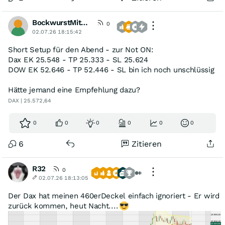
BockwurstMitMostrich
0
02.07.26 18:15:42
Short Setup für den Abend - zur Not ON:
Dax EK 25.548 - TP 25.333 - SL 25.624
DOW EK 52.646 - TP 52.446 - SL bin ich noch unschlüssig
Hätte jemand eine Empfehlung dazu?
DAX | 25.572,64
0
0
0
0
0
0
6
Zitieren
R32
0
02.07.26 18:13:05
Der Dax hat meinen 460erDeckel einfach ignoriert - Er wird
zurück kommen, heut Nacht....