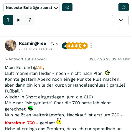
Neueste Beiträge zuerst
1
►
7
RoamingFree
0
03.07.26 08:40:58
Antwort auf slabyedi
02.07.26 23:32:45 Uhr
Moin Edi und @
All
,
läuft momentan leider - noch - nicht nach Plan.
Konnte gestern Abend noch einige Punkte Plus machen,
aber dann bin ich leider kurz vor Handelsschluss ( parallel
Fußball )
wieder in Short eingestiegen. (um die 610)
Mit einer "Morgenlatte" über die 700 hatte ich nicht
gerechnet.
Nun heißt es weiterkämpfen, Nachkauf ist erst um 730 -
Korrektur: 760 -
geplant.
Habe allerdings das Problem, dass ich nur sporadisch on