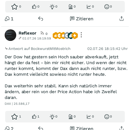
0
0
0
0
0
0
1
Zitieren
Reflexor
0
02.07.26 18:19:59
Antwort auf BockwurstMitMostrich
02.07.26 18:15:42 Uhr
Der Dow hat gestern sein Hoch sauber abverkauft, jetzt
hängt der da fest - bin mir nicht sicher. Und wenn der nicht
runter kommt, kommt der Dax dann auch nicht runter, bzw.
Dax kommt vielleicht sowieso nicht runter heute.
Dax weiterhin sehr stabil. Kann sich natürlich immer
ändern, aber rein von der Price Action habe ich Zweifel
daran.
DAX | 25.586,17
1
1
0
0
0
0
2
Zitieren