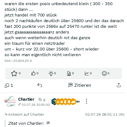
waren die ersten posis unbedeutend klein ( 300 - 350
stück) dann ...
jetzt handel mit 700 stück
noch 2 nachkäufen deutlich über 25600 und der dax danach
fast 200 punkte von 2566x auf 25470 runter ist die welt
jetzt gaaaaaaaaaaaaaaanz anders
auch wenn weiterhin deutich rot das ganze
ein traum für einen netztrader
um - kurz vor 22.00 über 25600 - short wieder
so kann man eigentlich nicht verlieren
DAX | 25.604,00 €
0
0
0
0
0
0
1
Zitieren
Chartier
0
02.07.26 20:50:30
Antwort auf Chartier
02.07.26 06:01:11 Uhr
Zitat von Chartier: