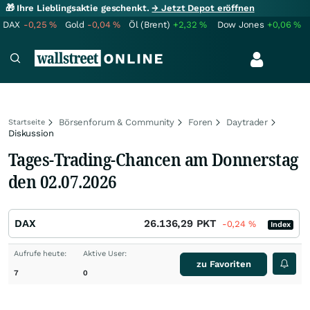
🎁 Ihre Lieblingsaktie geschenkt.
→ Jetzt Depot eröffnen
DAX
-0,25
%
Gold
-0,04
%
Öl (Brent)
+2,32
%
Dow Jones
+0,06
%
Börsenforum & Community
Foren
Daytrader
Startseite
Diskussion
Tages-Trading-Chancen am Donnerstag
den 02.07.2026
DAX
26.136,29
PKT
-0,24
%
Index
Aufrufe heute:
Aktive User:
zu Favoriten
7
0