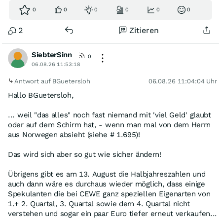
0
0
0
0
0
0
2
Zitieren
SiebterSinn
0
06.08.26 11:53:18
Antwort auf BGuetersloh
06.08.26 11:04:04 Uhr
Hallo BGuetersloh,
... weil "das alles" noch fast niemand mit 'viel Geld' glaubt
oder auf dem Schirm hat, - wenn man mal von dem Herrn
aus Norwegen absieht (siehe # 1.695)!
Das wird sich aber so gut wie sicher ändern!
Übrigens gibt es am 13. August die Halbjahreszahlen und
auch dann wäre es durchaus wieder möglich, dass einige
Spekulanten die bei CEWE ganz speziellen Eigenarten von
1.+ 2. Quartal, 3. Quartal sowie dem 4. Quartal nicht
verstehen und sogar ein paar Euro tiefer erneut verkaufen...