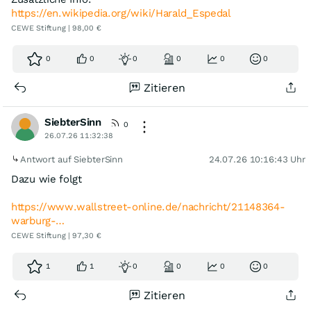
https://en.wikipedia.org/wiki/Harald_Espedal
CEWE Stiftung | 98,00 €
0
0
0
0
0
0
Zitieren
SiebterSinn
0
26.07.26 11:32:38
Antwort auf SiebterSinn
24.07.26 10:16:43 Uhr
Dazu wie folgt
https://www.wallstreet-online.de/nachricht/21148364-
warburg-…
CEWE Stiftung | 97,30 €
1
1
0
0
0
0
Zitieren