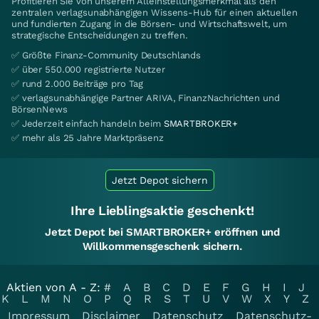
Profitieren Sie von unserem Alleinstellungsmerkmal als den
zentralen verlagsunabhängigen Wissens-Hub für einen aktuellen
und fundierten Zugang in die Börsen- und Wirtschaftswelt, um
strategische Entscheidungen zu treffen.
✅ Größte Finanz-Community Deutschlands
✅ über 550.000 registrierte Nutzer
✅ rund 2.000 Beiträge pro Tag
✅ verlagsunabhängige Partner ARIVA, FinanzNachrichten und
BörsenNews
✅ Jederzeit einfach handeln beim
SMARTBROKER+
✅ mehr als 25 Jahre Marktpräsenz
Jetzt Depot sichern
Ihre Lieblingsaktie geschenkt!
Jetzt Depot bei SMARTBROKER+ eröffnen und
Willkommensgeschenk sichern.
Aktien von A - Z:
#
A
B
C
D
E
F
G
H
I
J
K
L
M
N
O
P
Q
R
S
T
U
V
W
X
Y
Z
Impressum
Disclaimer
Datenschutz
Datenschutz-