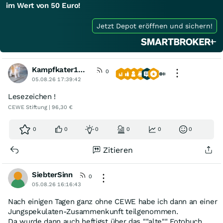
im Wert von 50 Euro!
Jetzt Depot eröffnen und sichern!
Kampfkater1969
0
05.08.26 17:39:42
Lesezeichen !
CEWE Stiftung | 96,30 €
0
0
0
0
0
0
Zitieren
SiebterSinn
0
05.08.26 16:16:43
Nach einigen Tagen ganz ohne CEWE habe ich dann an einer
Jungspekulaten-Zusammenkunft teilgenommen.
Da wurde dann auch heftigst über das ""alte"" Fotobuch