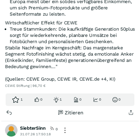
Europa meist über ein solides verfügbares Einkommen,
um sich Premium-Fotoprodukte und größere
Seitenformate zu leisten.
Wirtschaftlicher Effekt für CEWE
Treue Stammkunden: Die kaufkräftige Generation 50plus
sorgt für wiederkehrende, planbare Umsätze bei
Fotobüchern und personalisierten Geschenken.
Stabile Nachfrage im Kerngeschäft: Das margenstarke
Segment Fotofinishing wächst stetig, da emotionale Anker
(Enkelkinder, Familienfeste) generationenübergreifend an
Bedeutung gewinnen..."
(Quellen: CEWE Group, CEWE IR, CEWE.de +4, KI)
CEWE Stiftung | 96,70 €
1
0
1
0
0
0
Zitieren
SiebterSinn
0
31.07.26 17:50:18