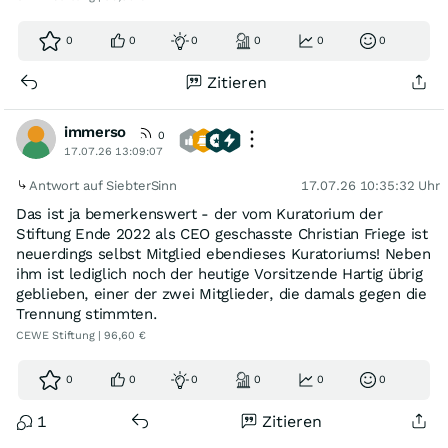
0
0
0
0
0
0
Zitieren
immerso
0
17.07.26 13:09:07
Antwort auf SiebterSinn
17.07.26 10:35:32 Uhr
Das ist ja bemerkenswert - der vom Kuratorium der
Stiftung Ende 2022 als CEO geschasste Christian Friege ist
neuerdings selbst Mitglied ebendieses Kuratoriums! Neben
ihm ist lediglich noch der heutige Vorsitzende Hartig übrig
geblieben, einer der zwei Mitglieder, die damals gegen die
Trennung stimmten.
CEWE Stiftung | 96,60 €
0
0
0
0
0
0
1
Zitieren