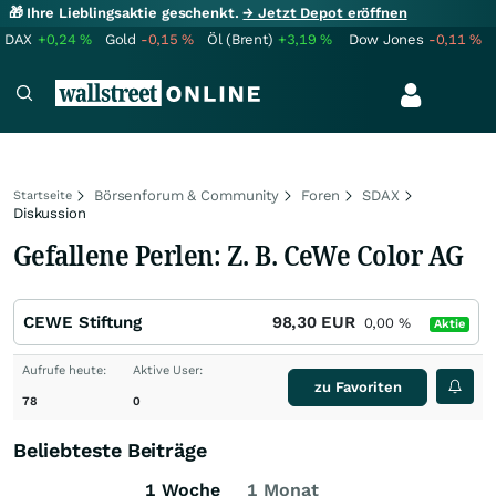
🎁 Ihre Lieblingsaktie geschenkt.
→ Jetzt Depot eröffnen
DAX
+0,24
%
Gold
-0,15
%
Öl (Brent)
+3,19
%
Dow Jones
-0,11
%
Börsenforum & Community
Foren
SDAX
Startseite
Diskussion
Gefallene Perlen: Z. B. CeWe Color AG
CEWE Stiftung
98,30
EUR
0,00
%
Aktie
Aufrufe heute:
Aktive User:
zu Favoriten
78
0
Beliebteste Beiträge
1 Woche
1 Monat