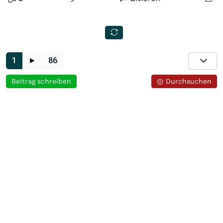
1
►
86
Beitrag schreiben
Durchsuchen