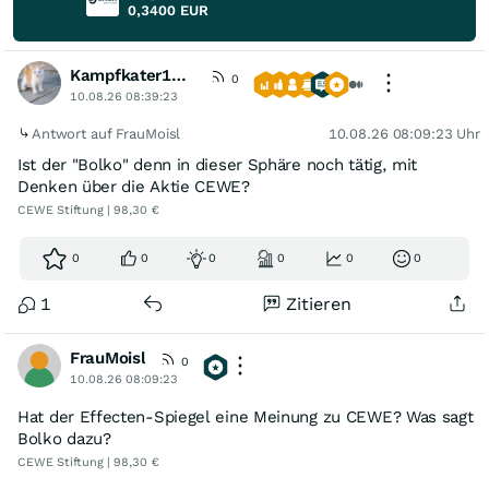
0,3400
EUR
Kampfkater1969
0
10.08.26 08:39:23
Antwort auf FrauMoisl
10.08.26 08:09:23 Uhr
Ist der "Bolko" denn in dieser Sphäre noch tätig, mit
Denken über die Aktie CEWE?
CEWE Stiftung | 98,30 €
0
0
0
0
0
0
1
Zitieren
FrauMoisl
0
10.08.26 08:09:23
Hat der Effecten-Spiegel eine Meinung zu CEWE? Was sagt
Bolko dazu?
CEWE Stiftung | 98,30 €