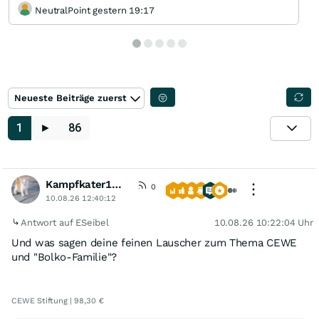
NeutralPoint gestern 19:17
Neueste Beiträge zuerst
1
►
86
Kampfkater1969
0
10.08.26 12:40:12
Antwort auf ESeibel
10.08.26 10:22:04 Uhr
Und was sagen deine feinen Lauscher zum Thema CEWE
und "Bolko-Familie"?
CEWE Stiftung | 98,30 €