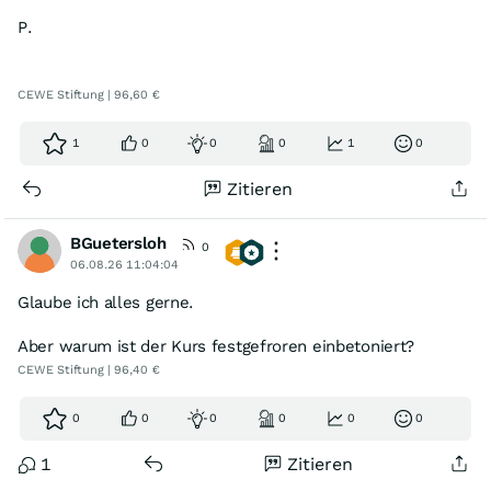
P.
CEWE Stiftung | 96,60 €
1
0
0
0
1
0
Zitieren
BGuetersloh
0
06.08.26 11:04:04
Glaube ich alles gerne.
Aber warum ist der Kurs festgefroren einbetoniert?
CEWE Stiftung | 96,40 €
0
0
0
0
0
0
1
Zitieren