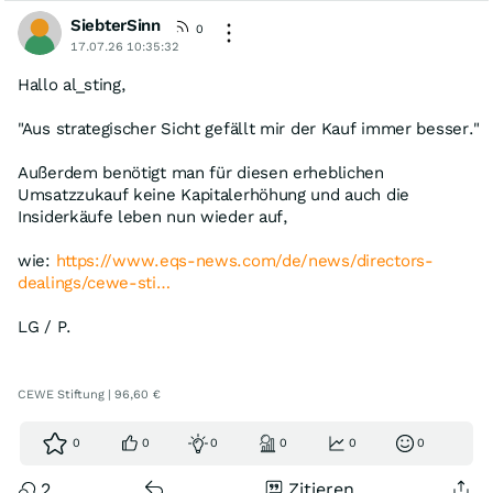
SiebterSinn
0
17.07.26 10:35:32
Hallo al_sting,
"Aus strategischer Sicht gefällt mir der Kauf immer besser."
Außerdem benötigt man für diesen erheblichen
Umsatzzukauf keine Kapitalerhöhung und auch die
Insiderkäufe leben nun wieder auf,
wie:
https://www.eqs-news.com/de/news/directors-
dealings/cewe-sti…
LG / P.
CEWE Stiftung | 96,60 €
0
0
0
0
0
0
2
Zitieren