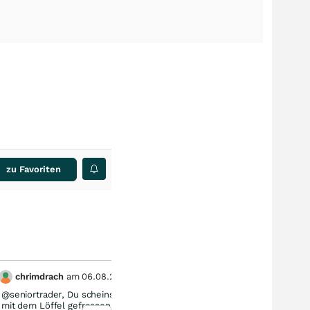
zu Favoriten
chrimdrach
am
06.08.26
Roa
1
@seniortrader, Du scheinst ja Höflichkeit und Respekt
Mahlzei
mit dem Löffel gefressen zu haben. Deine Arroganz ist
hatte g