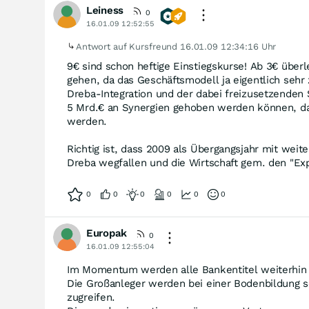
Leiness
0
16.01.09 12:52:55
Antwort auf Kursfreund
16.01.09 12:34:16 Uhr
9€ sind schon heftige Einstiegskurse! Ab 3€ überle
gehen, da das Geschäftsmodell ja eigentlich sehr
Dreba-Integration und der dabei freizusetzenden 
5 Mrd.€ an Synergien gehoben werden können, dann
werden.
Richtig ist, dass 2009 als Übergangsjahr mit weit
Dreba wegfallen und die Wirtschaft gem. den "Exp
0
0
0
0
0
0
Europak
0
16.01.09 12:55:04
Im Momentum werden alle Bankentitel weiterhin
Die Großanleger werden bei einer Bodenbildung 
zugreifen.