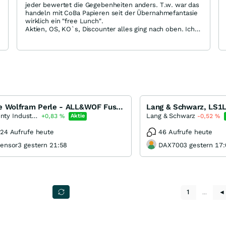
jeder bewertet die Gegebenheiten anders. T.w. war das
handeln mit CoBa Papieren seit der Übernahmefantasie
wirklich ein "free Lunch".
Aktien, OS, KO`s, Discounter alles ging nach oben. Ich
habe nur einmal in dieser Zeit mit einem CoBa Schein
Minus gemacht weil ich zu gierig war und eine zu nahe
KO Barriere genommen hatte und ausgestiegen bin.
Natürlich hätte der Schein überlebt.
Jetzt aber weiß ich nicht so recht. Das mit ARP ok aber
mein Banker meinte diesbezüglich "mal schauen ob die
UC das durchwinkt".
Wie dem auch sei, ich halte natürlich die Augen offen,
ob es nicht doch noch ein Schnapper gibt. Aber ein
Neue Wolfram Perle - ALL&WOF Fusion
Einstieg ist dann situationsbedingt.
Almonty Industries
Lang & Schwarz
+0,83
%
Aktie
-0,52
%
Dir viel Glück, gönne dir / euch die 40+ !
24 Aufrufe heute
46 Aufrufe heute
ensor3 gestern 21:58
DAX7003 gestern 17:
1
…
◄