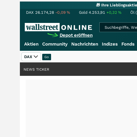
🎁 Ihre Lieblingsakt
DAX
26.174,28
-0,09
%
Gold
4.253,91
+0,32
%
Öl 
Depot eröffnen
Aktien
Community
Nachrichten
Indizes
Fonds
DAX
NEWS TICKER