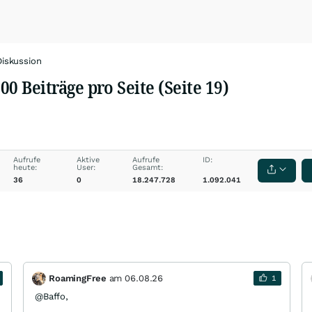
Diskussion
500 Beiträge pro Seite (Seite 19)
Aufrufe
Aktive
Aufrufe
ID:
heute:
User:
Gesamt:
36
0
18.247.728
1.092.041
RoamingFree
am
06.08.26
1
@Baffo,