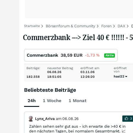
Börsenforum & Community
Foren
DAX
Startseite
Commerzbank ---> Ziel 40 € !!!!!! - 
Commerzbank
38,59
EUR
-1,73
%
Aktie
Beiträge:
neuester Beitrag
eröffnet am
eröffnet
von
06.08.26
03.11.06
hasi22
182.558
18:51:05
12:26:20
Beliebteste Beiträge
24h
1 Woche
1 Monat
Lynx_Ariva
am
06.08.26
3
Zahlen sehen sehr gut aus - ich erwarte die >40 € in
den nächsten Tagen, bei normalem Gesamtmarkt. 📈