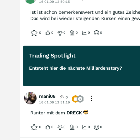
16.01.09 12:50:15
Ist ist schon bemerkenswert und ein gutes Zeichen
Das wird bei wieder steigenden Kursen einen gew
0
0
0
0
0
0
Trading Spotlight
Entsteht hier die nächste Milliardenstory?
mani08
0
16.01.09 12:51:19
Runter mit dem
DRECK
0
0
0
0
0
0