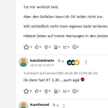
Tut mir wirklich leid.
Aber den Gefallen kann ich Dir leider nicht tun.
Will schließlich nicht mein eigenes Geld verlieren
Hättest lieber auf meine Warnungen in den letzte
0
0
0
0
0
0
keinGeldmehr
0
16.01.09 12:48:37
Antwort auf iceman1000
16.01.09 12:45:39 Uhr
Ok dann halt RT 3,35 ...auch egal
0
0
0
0
0
0
Kursfreund
0