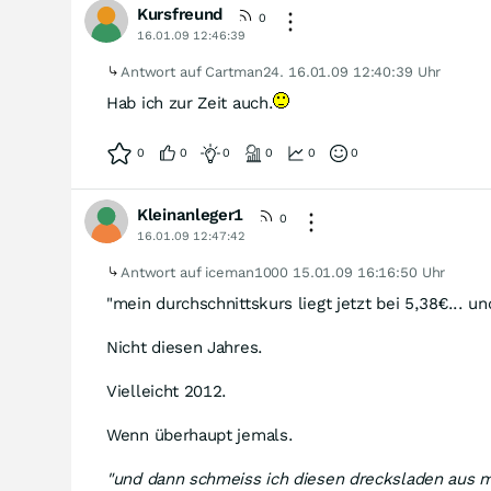
Kursfreund
0
16.01.09 12:46:39
Antwort auf Cartman24.
16.01.09 12:40:39 Uhr
Hab ich zur Zeit auch.
0
0
0
0
0
0
Kleinanleger1
0
16.01.09 12:47:42
Antwort auf iceman1000
15.01.09 16:16:50 Uhr
"mein durchschnittskurs liegt jetzt bei 5,38€... u
Nicht diesen Jahres.
Vielleicht 2012.
Wenn überhaupt jemals.
"und dann schmeiss ich diesen drecksladen aus me