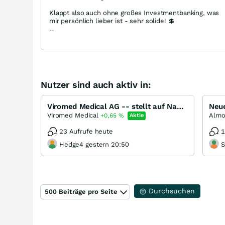
Klappt also auch ohne großes Investmentbanking, was
mir persönlich lieber ist - sehr solide! 💲
Gruss Lynx
Nutzer sind auch aktiv in:
Viromed Medical AG -- stellt auf Namensaktien ISIN DE000A40ZVN7 um
Viromed Medical
+0,65
%
Aktie
23 Aufrufe heute
1
Hedge4 gestern 20:50
S
Durchsuchen
500 Beiträge pro Seite