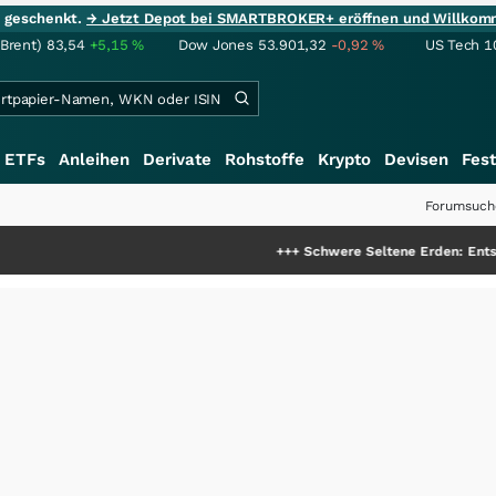
ie geschenkt.
→ Jetzt Depot bei SMARTBROKER+ eröffnen und Willkom
(Brent)
83,54
+5,15
%
Dow Jones
53.901,32
-0,92
%
US Tech 1
ETFs
Anleihen
Derivate
Rohstoffe
Krypto
Devisen
Fest
Forumsuch
+++
Schwere Seltene Erden: Entsteht hier die nä