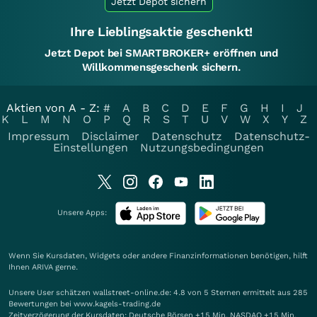
Jetzt Depot sichern
Ihre Lieblingsaktie geschenkt!
Jetzt Depot bei SMARTBROKER+ eröffnen und
Willkommensgeschenk sichern.
Aktien von A - Z:
#
A
B
C
D
E
F
G
H
I
J
K
L
M
N
O
P
Q
R
S
T
U
V
W
X
Y
Z
Impressum
Disclaimer
Datenschutz
Datenschutz-
Einstellungen
Nutzungsbedingungen
Unsere Apps:
Wenn Sie Kursdaten, Widgets oder andere Finanzinformationen benötigen, hilft
Ihnen
ARIVA
gerne.
Unsere User schätzen wallstreet-online.de: 4.8 von 5 Sternen ermittelt aus 285
Bewertungen bei www.kagels-trading.de
Zeitverzögerung der Kursdaten: Deutsche Börsen +15 Min. NASDAQ +15 Min.