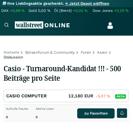
🎁 Ihre Lieblingsaktie geschenkt.
→ Jetzt Depot eröffnen
DAX
+0,69
%
Gold
0,00
%
Öl (Brent)
+0,02
%
Dow Jones
+0,25
%
Börsenforum & Community
Foren
Asien
Startseite
Diskussion
Casio - Turnaround-Kandidat !!! - 500
Beiträge pro Seite
CASIO COMPUTER
12,180
EUR
-5,07
%
Aktie
Aufrufe heute:
Aktive User:
zu Favoriten
0
0