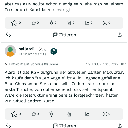
aber das KUV sollte schon niedrig sein, ehe man bei einem
Turnaround-Kandidaten einsteigt.
0
0
0
0
0
0
Zitieren
ballard1
0
19.10.07 13:57:18
Antwort auf Schnueffelnase
19.10.07 13:52:32 Uhr
Klaro ist das KGV aufgrund der aktuellen Zahlen Makulatur.
Ich kaufe dann "Fallen Angels" bzw. in Ungnade gefallene
Blue Chips wenn Sie keiner will. Zudem ist es nur eine
erste Tranche, von daher sehe ich das sehr entspannt.
Wäre die Restrukturierung bereits fortgeschritten, hätten
wir aktuell andere Kurse.
0
0
0
0
0
0
Zitieren