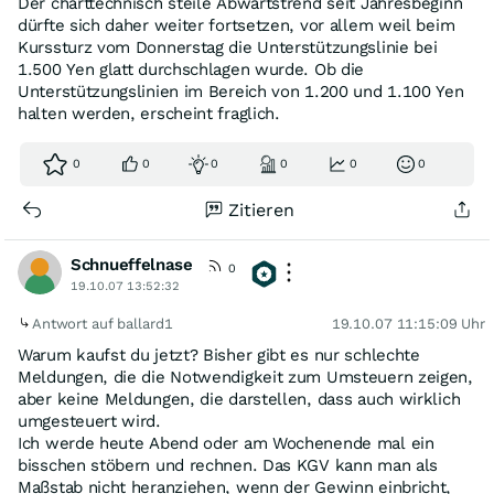
Der charttechnisch steile Abwärtstrend seit Jahresbeginn
dürfte sich daher weiter fortsetzen, vor allem weil beim
Kurssturz vom Donnerstag die Unterstützungslinie bei
1.500 Yen glatt durchschlagen wurde. Ob die
Unterstützungslinien im Bereich von 1.200 und 1.100 Yen
halten werden, erscheint fraglich.
0
0
0
0
0
0
Zitieren
Schnueffelnase
0
19.10.07 13:52:32
Antwort auf ballard1
19.10.07 11:15:09 Uhr
Warum kaufst du jetzt? Bisher gibt es nur schlechte
Meldungen, die die Notwendigkeit zum Umsteuern zeigen,
aber keine Meldungen, die darstellen, dass auch wirklich
umgesteuert wird.
Ich werde heute Abend oder am Wochenende mal ein
bisschen stöbern und rechnen. Das KGV kann man als
Maßstab nicht heranziehen, wenn der Gewinn einbricht,