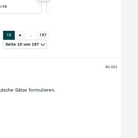
5:46
90BVB09 06.08.26, 07:47
10
►
…
197
Seite 10 von 197
#4.501
utsche Sätze formulieren.