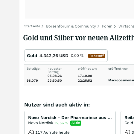
Börsenforum & Community
Foren
Wirtscha
Startseite
Gold und Silber vor neuen Allzeitho
Gold
4.342,26
USD
0,00
%
Rohstoff
Beiträge:
neuester
eröffnet am
eröffnet von
Beitrag
05.08.26
17.10.08
Macrocosmona
98.079
23:50:50
22:25:52
Nutzer sind auch aktiv in:
Novo Nordisk - Der Pharmariese aus Dänemark
Novo Nordisk
Gold
+2,56
%
Aktie
117 Aufrufe heute
3