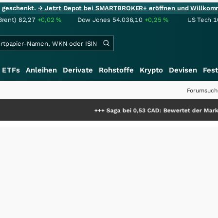
ie geschenkt.
→ Jetzt Depot bei SMARTBROKER+ eröffnen und Willkom
Brent)
82,27
+0,02
%
Dow Jones
54.036,10
+0,25
%
US Tech 1
ETFs
Anleihen
Derivate
Rohstoffe
Krypto
Devisen
Fest
Forumsuch
+++
Saga bei 0,53 CAD: Bewertet der Markt noch immer nur 