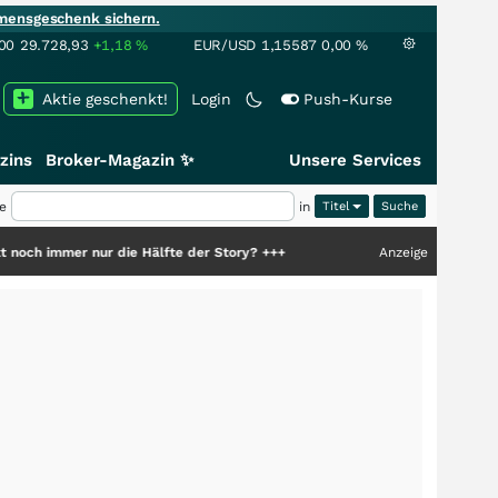
mensgeschenk sichern.
00
29.728,93
+1,18
%
EUR/USD
1,15587
0,00
%
Aktie geschenkt!
Login
Push-Kurse
zins
Broker-Magazin ✨
Unsere Services
e
in
Titel
die Hälfte der Story?
+++
Anzeige