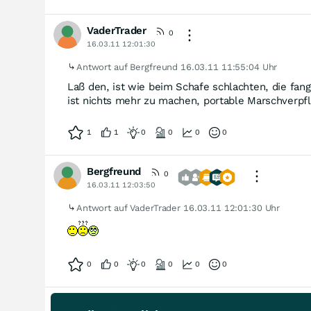
VaderTrader
0
16.03.11 12:01:30
Antwort auf Bergfreund
16.03.11 11:55:04 Uhr
Laß den, ist wie beim Schafe schlachten, die fa
ist nichts mehr zu machen, portable Marschverpf
1
1
0
0
0
0
Bergfreund
0
16.03.11 12:03:50
Antwort auf VaderTrader
16.03.11 12:01:30 Uhr
0
0
0
0
0
0