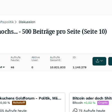
ftspolitik
Diskussion
chs... - 500 Beiträge pro Seite (Seite 10)
Aufrufe
Aktive
Aufrufe
ID:
heute:
User:
Gesamt:
ut
46
0
10.821.833
1.145.279
Reibkuchens Goldforum - Politik, Märkte, Meinungen, Weltgeschehen mit Auswirkungen auf den Goldpreis
Bitcoin oder doch Shit
Bitcoin
0,00
%
Rohstoff
+0,02
%
Crypto
05 Aufrufe heute
75 Aufrufe heute