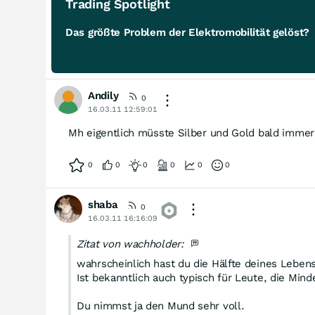
Trading Spotlight
Das größte Problem der Elektromobilität gelöst?
Andily
0
16.03.11 12:59:01
Mh eigentlich müsste Silber und Gold bald immer 
0
0
0
0
0
0
shaba
0
16.03.11 16:16:09
Zitat von wachholder:
wahrscheinlich hast du die Hälfte deines Leben
Ist bekanntlich auch typisch für Leute, die Mi
Du nimmst ja den Mund sehr voll.