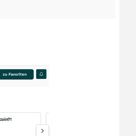
zu Favoriten
coin?!
Mogotes Metals – die nächste Filo?
Mogotes Metals
+4,23
%
Aktie
16 Aufrufe heute