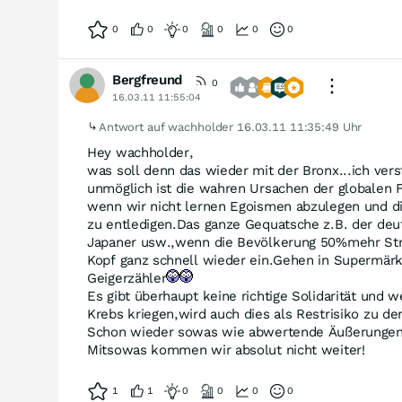
0
0
0
0
0
0
Bergfreund
0
16.03.11 11:55:04
Antwort auf wachholder
16.03.11 11:35:49 Uhr
Hey wachholder,
was soll denn das wieder mit der Bronx...ich ver
unmöglich ist die wahren Ursachen der globalen
wenn wir nicht lernen Egoismen abzulegen und di
zu entledigen.Das ganze Gequatsche z.B. der deu
Japaner usw.,wenn die Bevölkerung 50%mehr St
Kopf ganz schnell wieder ein.Gehen in Supermärk
Geigerzähler
Es gibt überhaupt keine richtige Solidarität und 
Krebs kriegen,wird auch dies als Restrisiko zu de
Schon wieder sowas wie abwertende Äußerungen
Mitsowas kommen wir absolut nicht weiter!
1
1
0
0
0
0