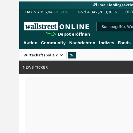
🎁 Ihre Lieblingsakt
DAX
26.355,84
+0,69
%
Gold
4.342,26
0,00
%
Öl (
Depot eröffnen
Aktien
Community
Nachrichten
Indizes
Fonds
Wirtschaftspolitik
NEWS TICKER