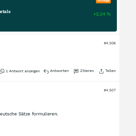
Anzeige
etals
+2,24
%
#4.506
Antworten
Zitieren
Teilen
1
Antwort anzeigen
#4.507
deutsche Sätze formulieren.