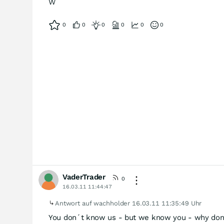
W
0
0
0
0
0
0
VaderTrader
0
16.03.11 11:44:47
Antwort auf wachholder
16.03.11 11:35:49 Uhr
You don´t know us - but we know you - why don´t