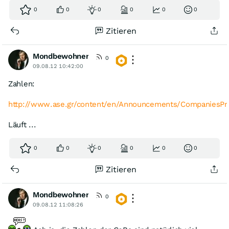
0
0
0
0
0
0
Zitieren
Mondbewohner
0
09.08.12 10:42:00
Zahlen:
http://www.ase.gr/content/en/Announcements/CompaniesPr
Läuft ...
0
0
0
0
0
0
Zitieren
Mondbewohner
0
09.08.12 11:08:26