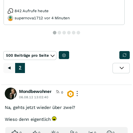
842 Aufrufe heute
supernova1712 vor 4 Minuten
500 Beiträge pro Seite
◄
2
Mondbewohner
0
06.08.12 13:02:40
Na, gehts jetzt wieder über zwei?
Wieso denn eigentlich
0
0
0
0
0
0