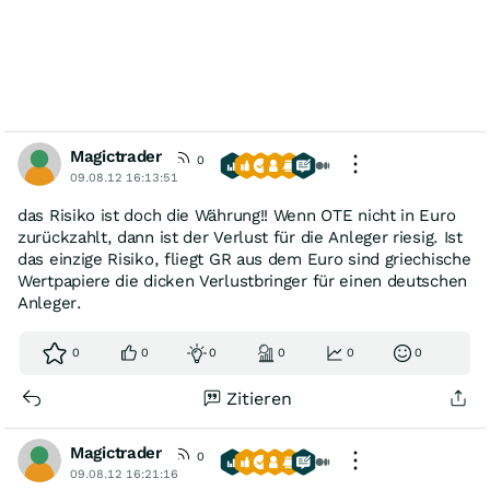
Magictrader
0
09.08.12 16:13:51
das Risiko ist doch die Währung!! Wenn OTE nicht in Euro
zurückzahlt, dann ist der Verlust für die Anleger riesig. Ist
das einzige Risiko, fliegt GR aus dem Euro sind griechische
Wertpapiere die dicken Verlustbringer für einen deutschen
Anleger.
0
0
0
0
0
0
Zitieren
Magictrader
0
09.08.12 16:21:16