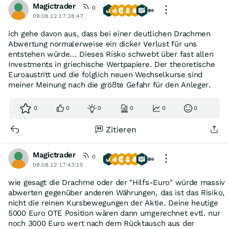
Magictrader
0
09.08.12 17:38:47
ich gehe davon aus, dass bei einer deutlichen Drachmen
Abwertung normalerweise ein dicker Verlust für uns
entstehen würde... Dieses Risko schwebt über fast allen
Investments in griechische Wertpapiere. Der theoretische
Euroaustritt und die folglich neuen Wechselkurse sind
meiner Meinung nach die größte Gefahr für den Anleger.
0
0
0
0
0
0
Zitieren
Magictrader
0
09.08.12 17:43:15
wie gesagt die Drachme oder der "Hilfs-Euro" würde massiv
abwerten gegenüber anderen Währungen, das ist das Risiko,
nicht die reinen Kursbewegungen der Aktie. Deine heutige
5000 Euro OTE Position wären dann umgerechnet evtl. nur
noch 3000 Euro wert nach dem Rücktausch aus der