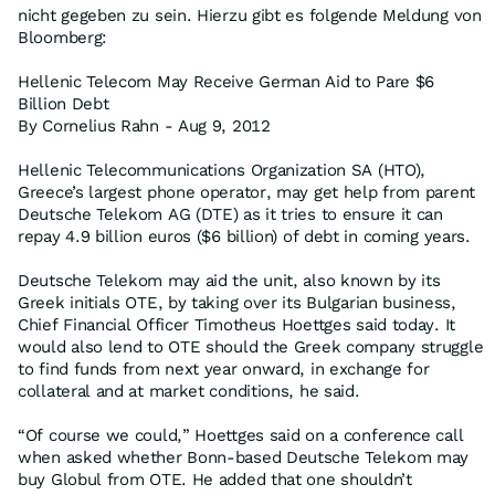
nicht gegeben zu sein. Hierzu gibt es folgende Meldung von
Bloomberg:
Hellenic Telecom May Receive German Aid to Pare $6
Billion Debt
By Cornelius Rahn - Aug 9, 2012
Hellenic Telecommunications Organization SA (HTO),
Greece’s largest phone operator, may get help from parent
Deutsche Telekom AG (DTE) as it tries to ensure it can
repay 4.9 billion euros ($6 billion) of debt in coming years.
Deutsche Telekom may aid the unit, also known by its
Greek initials OTE, by taking over its Bulgarian business,
Chief Financial Officer Timotheus Hoettges said today. It
would also lend to OTE should the Greek company struggle
to find funds from next year onward, in exchange for
collateral and at market conditions, he said.
“Of course we could,” Hoettges said on a conference call
when asked whether Bonn-based Deutsche Telekom may
buy Globul from OTE. He added that one shouldn’t