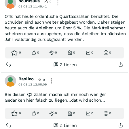
houritsuka
0
09.08.12 11:49:41
OTE hat heute ordentliche Quartalszahlen berichtet. Die
Schulden sind auch weiter abgebaut worden. Daher steigen
heute auch die Anleihen um über 5 %. Die Marktteilnehmer
scheinen davon auszugehen, dass die Anleihen im nächsten
Jahr vollständig zurückgezahlt werden.
0
0
0
0
0
0
Zitieren
Baolino
0
09.08.12 12:05:09
Bei diesen Q2 Zahlen mache ich mir noch weniger
Gedanken hier falsch zu liegen...dat wird schon...
0
0
0
0
0
0
Zitieren