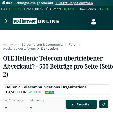
🎁 Ihre Lieblingsaktie geschenkt.
→ Jetzt Depot eröffnen
DAX
+0,69
%
Gold
0,00
%
Öl (Brent)
+0,02
%
Dow Jones
+0,25
%
Börsenforum & Community
Foren
Startseite
Auslandswerteforum
Diskussion
OTE Hellenic Telecom übertriebener
Abverkauf? - 500 Beiträge pro Seite (Seit
2)
Hellenic Telecommunications Organizations
19,580
EUR
+0,31
%
Aktie
Aufrufe heute:
Aktive User:
zu Favoriten
0
0