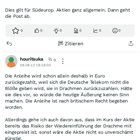
Dies gilt für Südeurop. Aktien ganz allgemein. Dann geht
die Post ab.
0
0
0
0
0
0
Zitieren
houritsuka
0
09.08.12 18:18:03
Die Anleihe wird schon allein deshalb in Euro
zurückgezahlt, weil sich die Deutsche Telekom nicht die
Blöße geben wird, sie in Drachmen zurückzuzahlen. Hätte
sie dies vor, so würde die heutige Äußerung keinen Sinn
machen. Die Anleihe ist nach britischem Recht begeben
worden.
Allerdings gehe ich auch davon aus, dass im Kurs der Aktie
bereits das Risiko der Wiedereinführung der Drachme mit
eingepreist ist. sonst wäre die Aktie nicht so unverschämt
günstig.