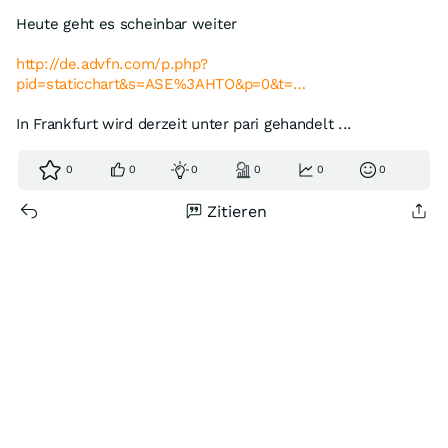
Heute geht es scheinbar weiter
http://de.advfn.com/p.php?
pid=staticchart&s=ASE%3AHTO&p=0&t=…
In Frankfurt wird derzeit unter pari gehandelt ...
0
0
0
0
0
0
Zitieren