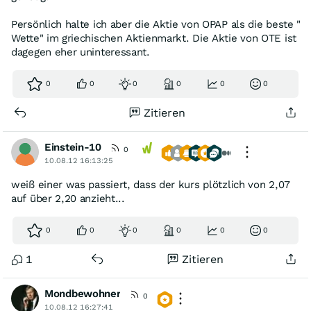
Persönlich halte ich aber die Aktie von OPAP als die beste "
Wette" im griechischen Aktienmarkt. Die Aktie von OTE ist
dagegen eher uninteressant.
0
0
0
0
0
0
Zitieren
Einstein-10
0
10.08.12 16:13:25
weiß einer was passiert, dass der kurs plötzlich von 2,07
auf über 2,20 anzieht...
0
0
0
0
0
0
1
Zitieren
Mondbewohner
0
10.08.12 16:27:41