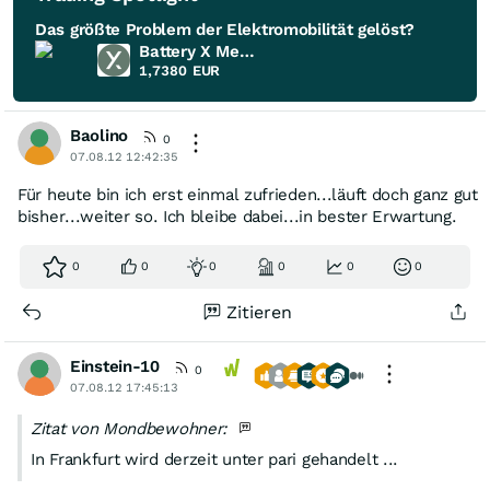
Das größte Problem der Elektromobilität gelöst?
Battery X Metals
1,7380
EUR
Baolino
0
07.08.12 12:42:35
Für heute bin ich erst einmal zufrieden...läuft doch ganz gut
bisher...weiter so. Ich bleibe dabei...in bester Erwartung.
0
0
0
0
0
0
Zitieren
Einstein-10
0
07.08.12 17:45:13
Zitat von Mondbewohner:
In Frankfurt wird derzeit unter pari gehandelt ...