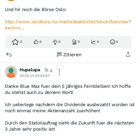
Und hir noch die Börse Oslo:
http://www.oslobors.no/markedsaktivitet/stockOverview?
exch=o…
0
0
0
0
0
0
Zitieren
Hupalupa
0
30.04.14 00:42:57
Danke Blue Max fuer dein 5 jähriges Fernbleiben! Ich hoffe
du stehst auch zu deinem Wort!
Ich ueberlege nachdem die Dividende ausbezahlt worden ist
noch einmal meine Aktienanzahl zuerhöhen!
Durch den Statoilauftrag sieht die Zukunft fuer die nächsten
3 Jahre sehr positiv ist!