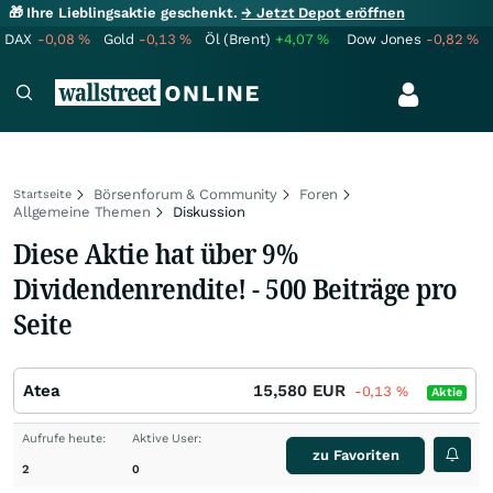
🎁 Ihre Lieblingsaktie geschenkt.
→ Jetzt Depot eröffnen
DAX
-0,08
%
Gold
-0,13
%
Öl (Brent)
+4,07
%
Dow Jones
-0,82
%
Börsenforum & Community
Foren
Startseite
Allgemeine Themen
Diskussion
Diese Aktie hat über 9%
Dividendenrendite! - 500 Beiträge pro
Seite
Atea
15,580
EUR
-0,13
%
Aktie
Aufrufe heute:
Aktive User:
zu Favoriten
2
0