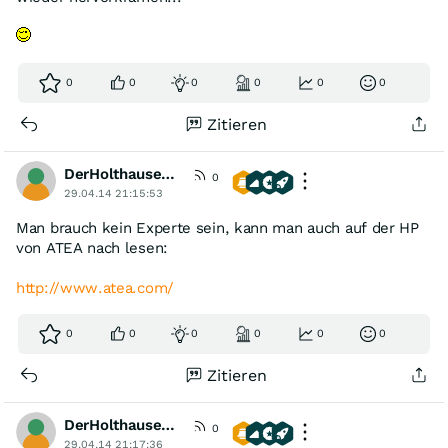
0
0
0
0
0
0
Zitieren
DerHolthausener
0
29.04.14 21:15:53
Man brauch kein Experte sein, kann man auch auf der HP
von ATEA nach lesen:
http://www.atea.com/
0
0
0
0
0
0
Zitieren
DerHolthausener
0
29.04.14 21:17:36