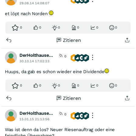
29.08.14 14:08:07
et löpt nach Norden
0
0
0
0
0
0
Zitieren
DerHolthausener
0
30.10.14 17:02:23
Huups, da gab es schon wieder eine Dividende
0
0
0
0
0
0
Zitieren
DerHolthausener
0
15.01.15 21:13:56
Was ist denn da los? Neuer Riesenauftrag oder eine
feindliche Übernahme?