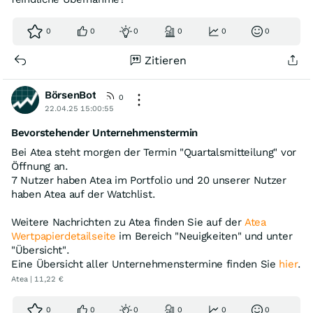
0
0
0
0
0
0
Zitieren
BörsenBot
0
22.04.25 15:00:55
Bevorstehender Unternehmenstermin
Bei Atea steht morgen der Termin "Quartalsmitteilung" vor
Öffnung an.
7 Nutzer haben Atea im Portfolio und 20 unserer Nutzer
haben Atea auf der Watchlist.
Weitere Nachrichten zu Atea finden Sie auf der
Atea
Wertpapierdetailseite
im Bereich "Neuigkeiten" und unter
"Übersicht".
Eine Übersicht aller Unternehmenstermine finden Sie
hier
.
Atea | 11,22 €
0
0
0
0
0
0