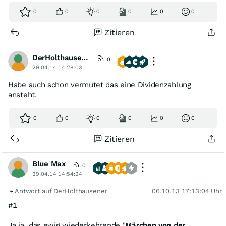
0
0
0
0
0
0
Zitieren
DerHolthausener
0
29.04.14 14:28:03
Habe auch schon vermutet das eine Dividenzahlung
ansteht.
0
0
0
0
0
0
Zitieren
Blue Max
0
29.04.14 14:54:24
Antwort auf DerHolthausener
06.10.13 17:13:04 Uhr
#1
Ja ja, das ewig wiederkehrende "
Märchen von der