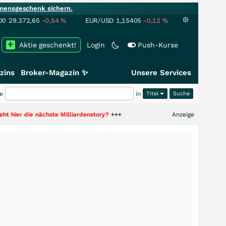
mensgeschenk sichern.
00
29.372,65
-0,54
%
EUR/USD
1,15405
-0,12
%
Aktie geschenkt!
Login
Push-Kurse
zins
Broker-Magazin ✨
Unsere Services
e
in
Titel
hste Milliardenstory?
+++
Anzeige