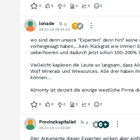
0
0
0
0
0
0
lonade
0
08.03.19 09:44:44
wo sind denn unsere "Experten" denn hin? keine s
vorhergesagt haben....kein Rückgrat wie immer! S
ueberhoeren und dadurch jetzt schon 100-200% G
Vielleicht kapieren die Leute so langsam, dass Al
Wolf Minerals und Wresources. Alle drei haben ih
können...
Almonty ist derzeit die einzige westliche Firma 
0
0
0
0
0
0
Provinzkapitalist
0
08.03.19 11:24:09
Dier Argumente dieser Experten wirken aber einfa