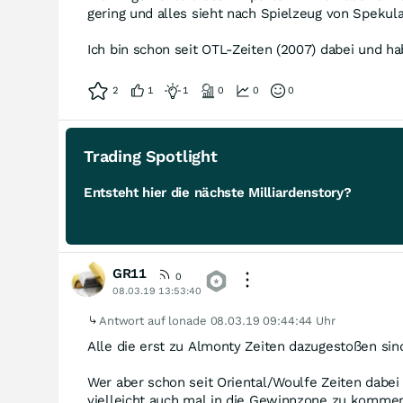
gering und alles sieht nach Spielzeug von Spekul
Ich bin schon seit OTL-Zeiten (2007) dabei und h
2
1
1
0
0
0
Trading Spotlight
Entsteht hier die nächste Milliardenstory?
GR11
0
08.03.19 13:53:40
Antwort auf lonade
08.03.19 09:44:44 Uhr
Alle die erst zu Almonty Zeiten dazugestoßen si
Wer aber schon seit Oriental/Woulfe Zeiten dabei
vielleicht auch mal in die Gewinnzone zu kommen.