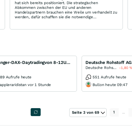
hat sich bereits positioniert. Die strategischen
Abkommen zwischen der EU und anderen
Handelspartnern brauchen eine Weile um verhandelt zu
werden, dafür schaffen sie die notwendige
Rechtssicherheit, die Unternehmen dringend brauchen.
In China oder inzwischen auch den USA kann über
Nacht die Welt ganz anders aussehen, nicht immer zum
Vorteil für die betroffenen Unternehmen. Almonty
platziert sich auch zu Recht als Alternative zu solchen
Praktiken. Keine Produktion in China und keine
Abhängigkeit von der US Regierung.
Anfänger-DAX-Daytradingvon 8-12Uhr (mit Hilfe von KI + TV + EW)
Deutsche Rohstoff
-1,80
89 Aufrufe heute
551 Aufrufe heute
appleraridistan vor 1 Stunde
Bullon heute 09:47
Seite 3 von 69
1
…