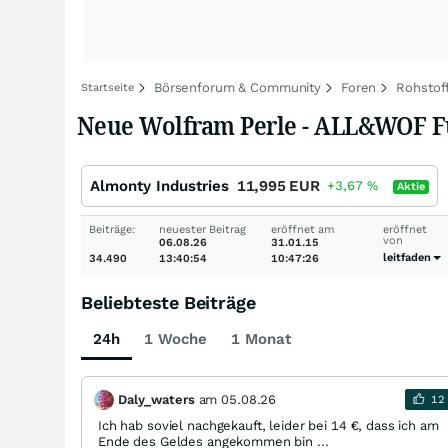
Börsenforum & Community
Foren
Rohstof
Startseite
Neue Wolfram Perle - ALL&WOF Fusi
Almonty Industries
11,995
EUR
+3,67
%
Aktie
Beiträge:
neuester Beitrag
eröffnet am
eröffnet
von
06.08.26
31.01.15
leitfaden
34.490
13:40:54
10:47:26
Beliebteste Beiträge
24h
1 Woche
1 Monat
Daly_waters
am
05.08.26
12
Ich hab soviel nachgekauft, leider bei 14 €, dass ich am
Ende des Geldes angekommen bin ...