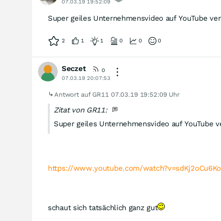
07.03.19 19:52:09
Super geiles Unternehmensvideo auf YouTube verf
2
1
1
0
0
0
Seczet
0
07.03.19 20:07:53
Antwort auf GR11
07.03.19 19:52:09 Uhr
Zitat von GR11:
Super geiles Unternehmensvideo auf YouTube ve
https://www.youtube.com/watch?v=sdKj2oCu6K
schaut sich tatsächlich ganz gut