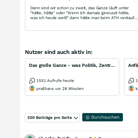
Dann sind wir schon zu zweit, das Ganze läuft unter
"hätte, hätte" oder "Wenn ich damals gewusst hätte,
was ich heute weiß" dann hätte man beim ATH verkauft
und wäre bei 9,6€ wieder rein ... aber das haben sich
schon viele gedacht. Aber ich bin zufrieden, so isses
halt.
Nutzer sind auch aktiv in:
Das große Ganze - was Politik, Zentralbanken, Trends, Medien und Gesellschaft mit Aktien, Rohstoffen
1551 Aufrufe heute
1
prallhans vor 28 Minuten
k
Durchsuchen
500 Beiträge pro Seite