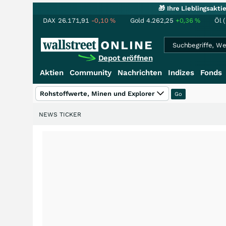
🎁 Ihre Lieblingsakt
DAX
26.171,91
-0,10
%
Gold
4.262,25
+0,36
%
Öl 
Depot eröffnen
Aktien
Community
Nachrichten
Indizes
Fonds
Rohstoffwerte, Minen und Explorer
NEWS TICKER