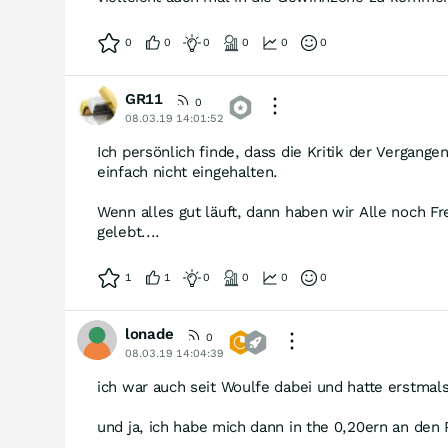
0
0
0
0
0
0
GR11
0
08.03.19 14:01:52
Ich persönlich finde, dass die Kritik der Vergang
einfach nicht eingehalten.
Wenn alles gut läuft, dann haben wir Alle noch F
gelebt....
1
1
0
0
0
0
lonade
0
08.03.19 14:04:39
ich war auch seit Woulfe dabei und hatte erstmals
und ja, ich habe mich dann in the 0,20ern an den