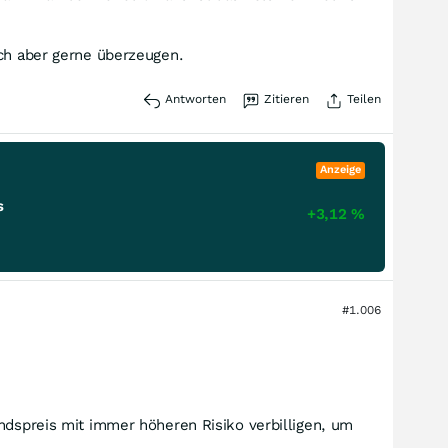
ich aber gerne überzeugen.
Antworten
Zitieren
Teilen
Anzeige
s
+3,12
%
#1.006
andspreis mit immer höheren Risiko verbilligen, um