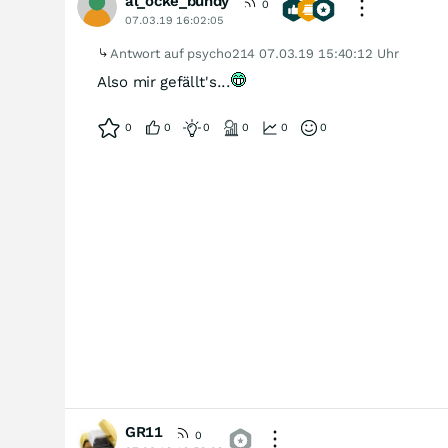
al_ocke_bundy
0
07.03.19 16:02:05
Antwort auf psycho214
07.03.19 15:40:12 Uhr
Also mir gefällt's...
0
0
0
0
0
0
GR11
0