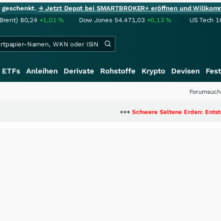
ie geschenkt.
→ Jetzt Depot bei SMARTBROKER+ eröffnen und Willkom
(Brent)
80,24
+1,01
%
Dow Jones
54.471,03
+0,13
%
US Tech 1
ETFs
Anleihen
Derivate
Rohstoffe
Krypto
Devisen
Fest
Forumsuch
+++
Schwere Seltene Erden: Entsteht hier die näc