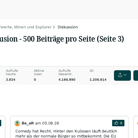
fwerte, Minen und Explorer
Diskussion
on - 500 Beiträge pro Seite (Seite 3)
Aufrufe
Aktive
Aufrufe
ID:
heute:
User:
Gesamt:
3.824
0
4.186.990
1.206.914
Be_eR
am
05.08.26
9
Comedy hat Recht. Hinter den Kulissen läuft deutlich
mehr als der normale Bürger so mitbekommt. Die EU