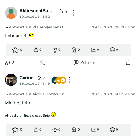
AktiesuchtBauer
0
19.10.16 15:41:52
Antwort auf Pfauengespenst
19.10.16 15:28:11 Uhr
Lohnarbeit
0
0
0
0
0
0
2
Zitieren
Corine
0
19.10.16 15:48:49
Antwort auf AktiesuchtBauer
19.10.16 15:41:52 Uhr
Mindestlohn
oh yeah, ich liebe dieses Spiel
0
0
0
0
0
0