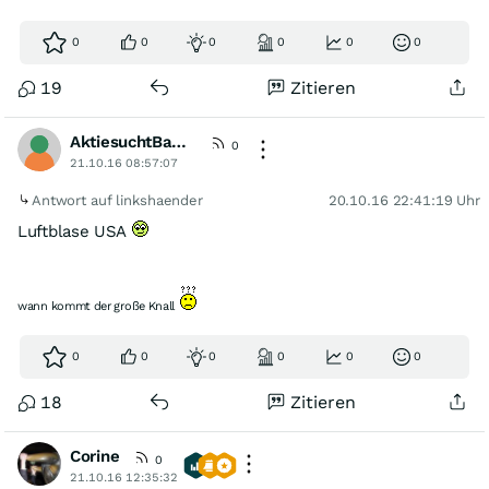
0
0
0
0
0
0
19
Zitieren
AktiesuchtBauer
0
21.10.16 08:57:07
Antwort auf linkshaender
20.10.16 22:41:19 Uhr
Luftblase USA
wann kommt der große Knall
0
0
0
0
0
0
18
Zitieren
Corine
0
21.10.16 12:35:32