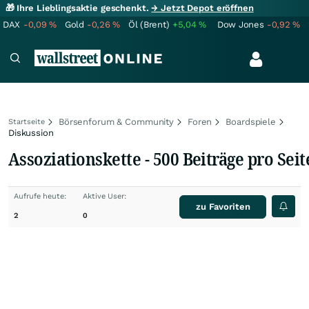
🎁 Ihre Lieblingsaktie geschenkt.
→ Jetzt Depot eröffnen
DAX
-0,09
%
Gold
-0,26
%
Öl (Brent)
+5,04
%
Dow Jones
-0,92
%
Börsenforum & Community
Foren
Boardspiele
Startseite
Diskussion
Assoziationskette - 500 Beiträge pro Seit
Aufrufe heute:
Aktive User:
zu Favoriten
2
0