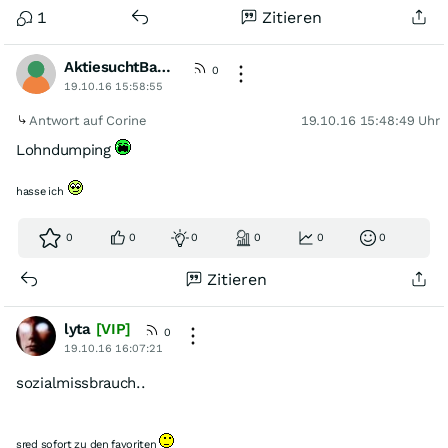
1
Zitieren
AktiesuchtBauer
0
19.10.16 15:58:55
Antwort auf Corine
19.10.16 15:48:49 Uhr
Lohndumping
hasse ich
0
0
0
0
0
0
Zitieren
lyta
[VIP]
0
19.10.16 16:07:21
sozialmissbrauch..
sred sofort zu den favoriten