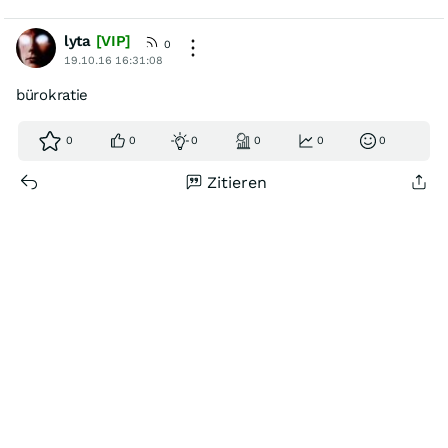
lyta
[VIP]
0
19.10.16 16:31:08
bürokratie
0
0
0
0
0
0
Zitieren