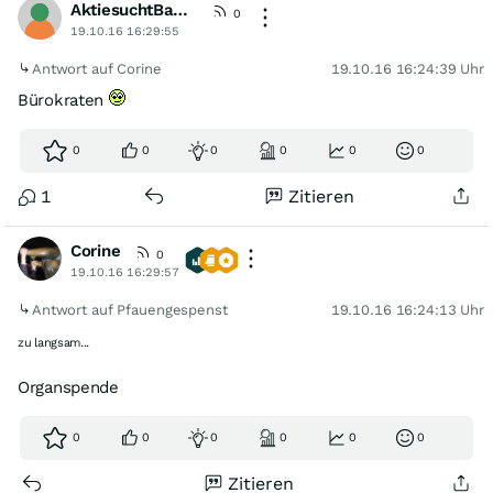
AktiesuchtBauer
0
19.10.16 16:29:55
Antwort auf Corine
19.10.16 16:24:39 Uhr
Bürokraten
0
0
0
0
0
0
1
Zitieren
Corine
0
19.10.16 16:29:57
Antwort auf Pfauengespenst
19.10.16 16:24:13 Uhr
zu langsam...
Organspende
0
0
0
0
0
0
Zitieren