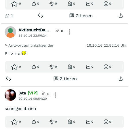
0
0
0
0
0
0
1
Zitieren
AktiesuchtBauer
0
19.10.16 22:56:24
Antwort auf linkshaender
19.10.16 22:52:16 Uhr
P i z z a
0
0
0
0
0
0
Zitieren
lyta
[VIP]
0
20.10.16 09:54:20
sonniges italien
0
0
0
0
0
0