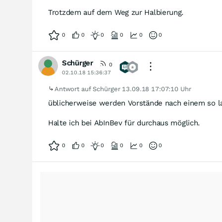
Trotzdem auf dem Weg zur Halbierung.
0
0
0
0
0
0
Schürger
0
02.10.18 15:36:37
Antwort auf Schürger
13.09.18 17:07:10 Uhr
üblicherweise werden Vorstände nach einem so l
Halte ich bei AbInBev für durchaus möglich.
0
0
0
0
0
0