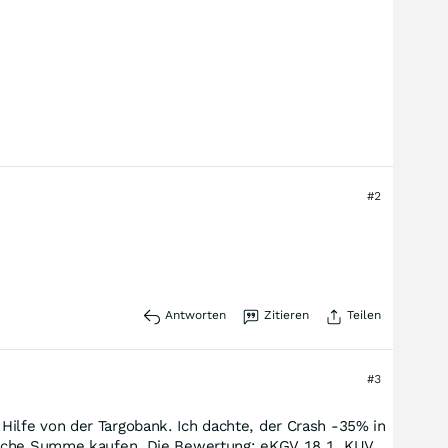
#2
Antworten
Zitieren
Teilen
#3
ilfe von der Targobank. Ich dachte, der Crash -35% in
gleiche Summe kaufen. Die Bewertung: eKGV 18.1, KUV