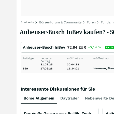
Börsenforum & Community
Foren
Fundame
Startseite
Anheuser-Busch InBev kaufen? - 50
Anheuser-Busch InBev
72,84
EUR
+0,14
%
Aktie
Beiträge:
neuester
eröffnet am
eröffnet von
Beitrag
31.07.25
30.04.18
Hermann_Ster
159
17:06:28
11:34:01
Interessante Diskussionen für Sie
Börse Allgemein
Daytrader
Nebenwerte De
Das große Ganze - was Politik, Zentralbanken, Trends, Medien und Gesellschaft mit Aktien, Rohstoffen
Ant