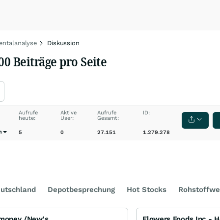
ntalanalyse
Diskussion
0 Beiträge pro Seite
Aufrufe
Aktive
Aufrufe
ID:
heute:
User:
Gesamt:
n
5
0
27.151
1.279.278
utschland
Depotbesprechung
Hot Stocks
Rohstoffwe
imoney /New's