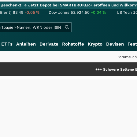
ie geschenkt.
→ Jetzt Depot bei SMARTBROKER+ eröffnen und Willkom
(Brent)
83,49
-0,05
%
Dow Jones
53.924,50
+0,04
%
US Tech 1
ETFs
Anleihen
Derivate
Rohstoffe
Krypto
Devisen
Fest
Forumsuch
+++
Schwere Seltene Erden: Entsteht