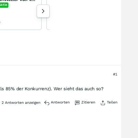
Aktie
190 Aufrufe heute
e
Eye2 vor 1 Stunde
#1
ls 85% der Konkurrenz). Wer sieht das auch so?
Antworten
Zitieren
Teilen
2
Antworten anzeigen