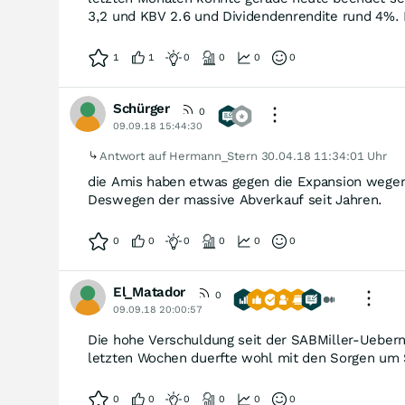
3,2 und KBV 2.6 und Dividendenrendite rund 4%. 
1
1
0
0
0
0
Schürger
0
09.09.18 15:44:30
Antwort auf Hermann_Stern
30.04.18 11:34:01 Uhr
die Amis haben etwas gegen die Expansion wegen 
Deswegen der massive Abverkauf seit Jahren.
0
0
0
0
0
0
El_Matador
0
09.09.18 20:00:57
Die hohe Verschuldung seit der SABMiller-Uebern
letzten Wochen duerfte wohl mit den Sorgen u
0
0
0
0
0
0