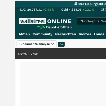
🎁 Ihre Lieblingsakt
DAX
26.287,31
+0,43
%
Gold
4.334,05
+2,21
%
Öl 
Depot eröffnen
Aktien
Community
Nachrichten
Indizes
Fonds
Fundamentalanalyse
NEWS TICKER