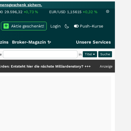
mensgeschenk sichern.
00
29.596,32
+0,73
%
EUR/USD
1,15615
+0,32
%
Aktie geschenkt!
Login
Push-Kurse
zins
Broker-Magazin ✨
Unsere Services
e
in
Titel
 hier die nächste Milliardenstory?
+++
Anzeige