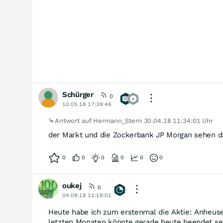
Schürger
0
10.05.18 17:39:46
Antwort auf Hermann_Stern
30.04.18 11:34:01 Uhr
der Markt und die Zockerbank JP Morgan sehen d
0
0
0
0
0
0
oukej
0
04.09.18 11:19:01
Heute habe ich zum erstenmal die Aktie: Anheuse
letzten Monaten könnte gerade heute beendet se