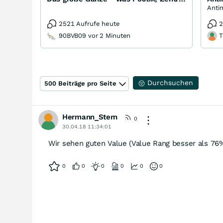
2521 Aufrufe heute
2
90BVB09 vor 2 Minuten
T
Durchsuchen
500 Beiträge pro Seite
Hermann_Stern
0
30.04.18 11:34:01
Wir sehen guten Value (Value Rang besser als 76
0
0
0
0
0
0