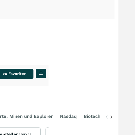
zu Favoriten
rte, Minen und Explorer
Nasdaq
Biotech
DAX
Flowers Foods Inc - Hersteller von verpackten Lebensmitteln (z.B. Brot)
Eye2s Blick auf das Geschehen