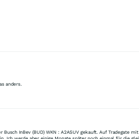
as anders.
r Busch InBev (BUD) WKN : A2ASUV gekauft. Auf Tradegate mit H
in. Ich werde aber einige Monate später noch einmal für die 