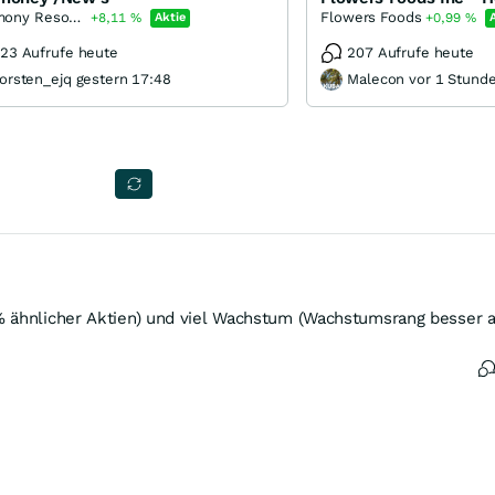
Antimony Resources
Flowers Foods
+8,11
%
Aktie
+0,99
%
23 Aufrufe heute
207 Aufrufe heute
orsten_ejq gestern 17:48
Malecon vor 1 Stund
% ähnlicher Aktien) und viel Wachstum (Wachstumsrang besser a