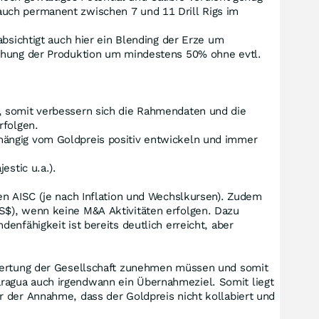
auch permanent zwischen 7 und 11 Drill Rigs im
absichtigt auch hier ein Blending der Erze um
höhung der Produktion um mindestens 50% ohne evtl.
, somit verbessern sich die Rahmendaten und die
rfolgen.
hängig vom Goldpreis positiv entwickeln und immer
estic u.a.).
en AISC (je nach Inflation und Wechslkursen). Zudem
S$), wenn keine M&A Aktivitäten erfolgen. Dazu
nfähigkeit ist bereits deutlich erreicht, aber
ewertung der Gesellschaft zunehmen müssen und somit
ragua auch irgendwann ein Übernahmeziel. Somit liegt
r der Annahme, dass der Goldpreis nicht kollabiert und