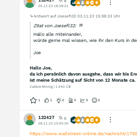
132427
0
05.11.23 18:29:21
Antwort auf Joesefl32
03.11.23 15:59:33 Uhr
Zitat von Joesefl32:
Hallo alle miteinander,
würde gerne mal wissen, wie ihr den Kurs in de
Joe
Hallo Joe,
da ich persönlich davon ausgehe, dass wir bis E
ist meine Schätzung auf Sicht von 12 Monate ca.
Calibre Mining | 1,440 C$
1
1
0
0
0
0
132427
0
06.11.23 10:05:30
https://www.wallstreet-online.de/nachricht/17