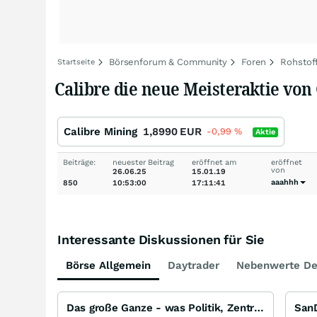
Börsenforum & Community
Foren
Rohstof
Startseite
Calibre die neue Meisteraktie von G
Calibre Mining
1,8990
EUR
-0,99
%
Aktie
Beiträge:
neuester Beitrag
eröffnet am
eröffnet
von
26.06.25
15.01.19
aaahhh
850
10:53:00
17:11:41
Interessante Diskussionen für Sie
Börse Allgemein
Daytrader
Nebenwerte De
Das große Ganze - was Politik, Zentralbanken, Trends, Medien und Gesellschaft mit Aktien, Rohstoffen