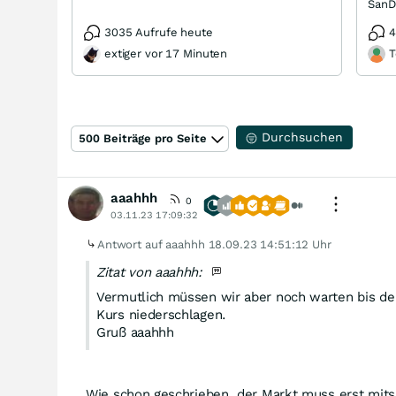
3035 Aufrufe heute
4
extiger vor 17 Minuten
T
Durchsuchen
500 Beiträge pro Seite
aaahhh
0
03.11.23 17:09:32
Antwort auf aaahhh
18.09.23 14:51:12 Uhr
Zitat von aaahhh:
Vermutlich müssen wir aber noch warten bis der
Kurs niederschlagen.
Gruß aaahhh
Wie schon geschrieben, der Markt muss erst mitspi