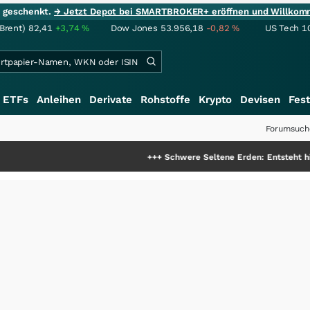
ie geschenkt.
→ Jetzt Depot bei SMARTBROKER+ eröffnen und Willkom
(Brent)
82,41
+3,74
%
Dow Jones
53.956,18
-0,82
%
US Tech 1
ETFs
Anleihen
Derivate
Rohstoffe
Krypto
Devisen
Fest
Forumsuch
+++
Schwere Seltene Erden: Entsteht hier die nächste 