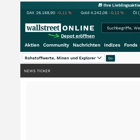
🎁 Ihre Lieblingsakt
DAX
26.168,90
-0,11
%
Gold
4.242,06
-0,12
%
Öl 
Depot eröffnen
Aktien
Community
Nachrichten
Indizes
Fonds
Rohstoffwerte, Minen und Explorer
NEWS TICKER