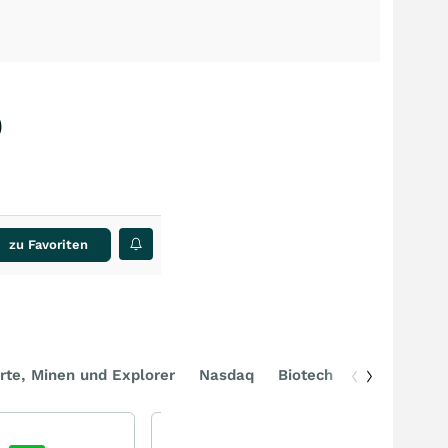
)
zu Favoriten
rte, Minen und Explorer
Nasdaq
Biotech
DAX
EOS - die Zukunft der Drohnenabwehr?