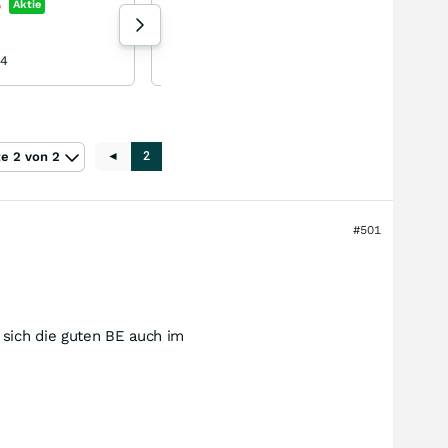
Electro Optic Systems
%
Aktie
+0,47
%
Aktie
197 Aufrufe heute
04
8-lagig heute 08:18
te 2 von 2
◄
2
#501
 sich die guten BE auch im