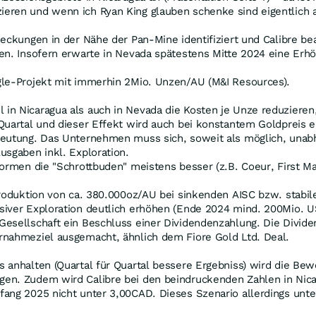
eren und wenn ich Ryan King glauben schenke sind eigentlich 
eckungen in der Nähe der Pan-Mine identifiziert und Calibre be
ten. Insofern erwarte in Nevada spätestens Mitte 2024 eine Er
gle-Projekt mit immerhin 2Mio. Unzen/AU (M&I Resources).
in Nicaragua als auch in Nevada die Kosten je Unze reduzieren
Quartal und dieser Effekt wird auch bei konstantem Goldpreis e
deutung. Das Unternehmen muss sich, soweit als möglich, unab
usgaben inkl. Exploration.
ormen die "Schrottbuden" meistens besser (z.B. Coeur, First Maj
Produktion von ca. 380.000oz/AU bei sinkenden AISC bzw. stabil
siver Exploration deutlich erhöhen (Ende 2024 mind. 200Mio. U
sellschaft ein Beschluss einer Dividendenzahlung. Die Dividende
rnahmeziel ausgemacht, ähnlich dem Fiore Gold Ltd. Deal.
s anhalten (Quartal für Quartal bessere Ergebniss) wird die B
en. Zudem wird Calibre bei den beindruckenden Zahlen in Nica
ang 2025 nicht unter 3,00CAD. Dieses Szenario allerdings unte