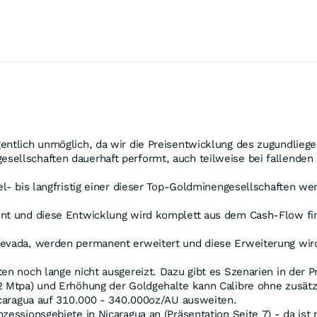
entlich unmöglich, da wir die Preisentwicklung des zugundliege
sellschaften dauerhaft performt, auch teilweise bei fallenden
el- bis langfristig einer dieser Top-Goldminengesellschaften we
ent und diese Entwicklung wird komplett aus dem Cash-Flow fi
Nevada, werden permanent erweitert und diese Erweiterung wir
en noch lange nicht ausgereizt. Dazu gibt es Szenarien in der Pr
2 Mtpa) und Erhöhung der Goldgehalte kann Calibre ohne zusätzl
Nicaragua auf 310.000 - 340.000oz/AU ausweiten.
zessionsgebiete in Nicaragua an (Präsentation Seite 7) - da ist