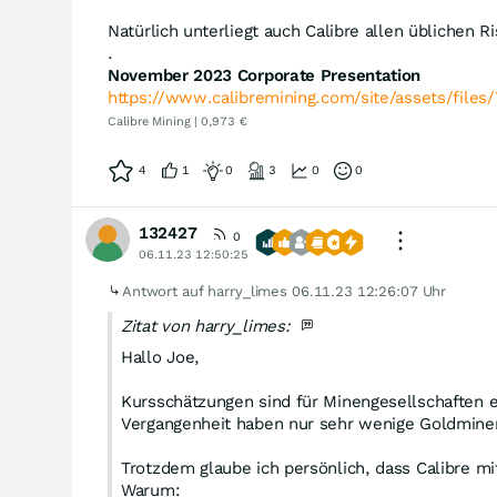
Natürlich unterliegt auch Calibre allen üblichen R
.
November 2023 Corporate Presentation
https://www.calibremining.com/site/assets/file
Calibre Mining | 0,973 €
4
1
0
3
0
0
132427
0
06.11.23 12:50:25
Antwort auf harry_limes
06.11.23 12:26:07 Uhr
Zitat von harry_limes:
Hallo Joe,
Kursschätzungen sind für Minengesellschaften ei
Vergangenheit haben nur sehr wenige Goldmineng
Trotzdem glaube ich persönlich, dass Calibre mi
Warum: