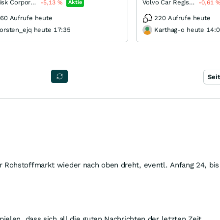
SanDisk Corporation
Volvo Car Registered (B)
-5,13
%
Aktie
-0,61
60 Aufrufe heute
220 Aufrufe heute
orsten_ejq heute 17:35
Karthag-o heute 14:
Sei
 Rohstoffmarkt wieder nach oben dreht, eventl. Anfang 24, bis
elen, dass sich all die guten Nachrichten der letzten Zeit