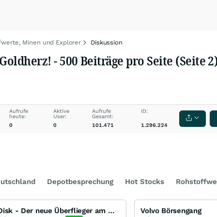
fwerte, Minen und Explorer
Diskussion
oldherz! - 500 Beiträge pro Seite (Seite 2
Aufrufe
Aktive
Aufrufe
ID:
heute:
User:
Gesamt:
0
0
101.471
1.296.224
utschland
Depotbesprechung
Hot Stocks
Rohstoffwe
SanDisk - Der neue Überflieger am Markt für Speicherchips
Volvo Börsengang