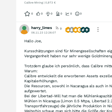
Calibre Mining | 0,973 €
0
0
0
0
0
0
harry_limes
0
06.11.23 12:26:07
Hallo Joe,
Kursschätzungen sind für Minengesellschaften eig
Vergangenheit haben nur sehr wenige Goldminenge
Trotzdem glaube ich persönlich, dass Calibre mitt
Warum:
Calibre entwickelt die erworbenen Assets exzell
Kapitalerhöhungen.
Die Resourcen, sowohl in Nacaragua als auch in 
aufgewertet.
Bei der Libertad-Mill hat man die Mühlenkapazität
Mühlen In Nicaragua (Limon 0.5 Mtpa, Libertad 2.
Transportfahrzeuge) die jährliche Produktion in 
Weiterhin schaue man sich bitte die Größe der Kon