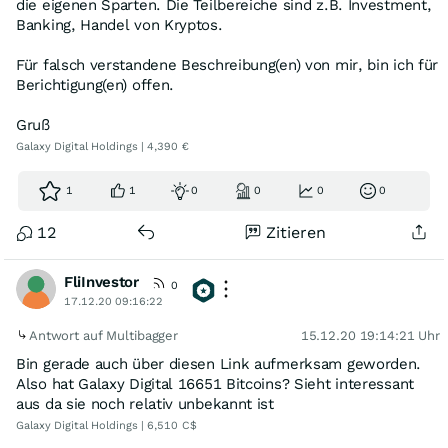
die eigenen Sparten. Die Teilbereiche sind z.B. Investment,
Banking, Handel von Kryptos.
Für falsch verstandene Beschreibung(en) von mir, bin ich für
Berichtigung(en) offen.
Gruß
Galaxy Digital Holdings | 4,390 €
1
1
0
0
0
0
12
Zitieren
FliInvestor
0
17.12.20 09:16:22
Antwort auf Multibagger
15.12.20 19:14:21 Uhr
Bin gerade auch über diesen Link aufmerksam geworden.
Also hat Galaxy Digital 16651 Bitcoins? Sieht interessant
aus da sie noch relativ unbekannt ist
Galaxy Digital Holdings | 6,510 C$