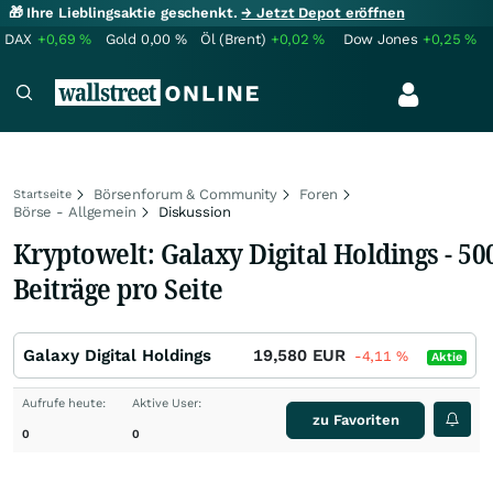
🎁 Ihre Lieblingsaktie geschenkt.
→ Jetzt Depot eröffnen
DAX
+0,69
%
Gold
0,00
%
Öl (Brent)
+0,02
%
Dow Jones
+0,25
%
Börsenforum & Community
Foren
Startseite
Börse - Allgemein
Diskussion
Kryptowelt: Galaxy Digital Holdings - 50
Beiträge pro Seite
Galaxy Digital Holdings
19,580
EUR
-4,11
%
Aktie
Aufrufe heute:
Aktive User:
zu Favoriten
0
0