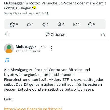
Multibagger´s Motto: Versuche 51Prozent oder mehr damit
richtig zu liegen
Galaxy Digital Holdings | 6,510 C$
0
0
0
0
0
0
Zitieren
Multibagger
0
17.12.20 13:40:56
Als Abwägung zu Pro und Contra von Bitcoins und
Kryptowährung(en), darunter ableitenden
Finanzinstrumente(n) z.B. Aktien, ETF´s usw. sollte jeder
selbst Due Diligence machen, somit auch für Investieren
dessen Entscheidung(en) selbst verantwortlich sein.
Link:
https://www.finanztip.de/bitcoin/