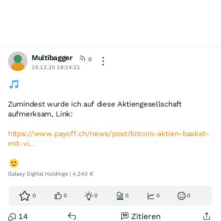
Multibagger
0
15.12.20 19:14:21
Zumindest wurde ich auf diese Aktiengesellschaft
aufmerksam, Link:
https://www.payoff.ch/news/post/bitcoin-aktien-basket-
mit-vi…
Galaxy Digital Holdings | 4,240 €
0
0
0
0
0
0
14
Zitieren