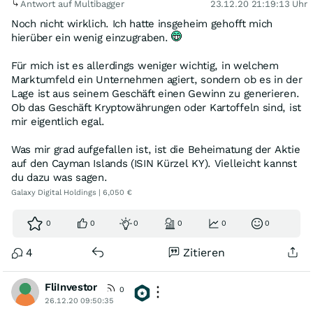
Antwort auf Multibagger
23.12.20 21:19:13 Uhr
Noch nicht wirklich. Ich hatte insgeheim gehofft mich
hierüber ein wenig einzugraben.
Für mich ist es allerdings weniger wichtig, in welchem
Marktumfeld ein Unternehmen agiert, sondern ob es in der
Lage ist aus seinem Geschäft einen Gewinn zu generieren.
Ob das Geschäft Kryptowährungen oder Kartoffeln sind, ist
mir eigentlich egal.
Was mir grad aufgefallen ist, ist die Beheimatung der Aktie
auf den Cayman Islands (ISIN Kürzel KY). Vielleicht kannst
du dazu was sagen.
Galaxy Digital Holdings | 6,050 €
0
0
0
0
0
0
4
Zitieren
FliInvestor
0
26.12.20 09:50:35