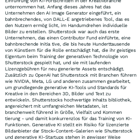
Einführung von KI-Fortschritten in der Kreativbranche
unternommen hat. Anfang dieses Jahres hat das
Unternehmen den AI Image Generator eingeführt, ein
bahnbrechendes, von DALL-E angetriebenes Tool, das es
den Nutzern ermög licht, im Handumdrehen individuelle
Bilder zu erstellen. Shutterstock war auch das erste
Unternehmen, das einen Contributor Fund einführte, eine
bahnbrechende Initia tive, die bis heute Hunderttausende
von Künstlern für die Rolle entschädigt hat, die ihr geistiges
Eigentum beim Training der generativen Technologie von
Shutterstock gespielt hat, und sie mit laufenden
Lizenzgebühren für neu generierte Assets entschädigt.
Zusätzlich zu OpenAI hat Shutterstock mit Branchen führern
wie NVIDIA, Meta, LG und anderen zusammen gearbeitet,
um grundlegende generative KI-Tools und Standards für
Kreative in den Bereichen 3D, Bilder und Text zu
entwickeln. Shutterstocks hochwertige Inhalts bibliothek,
angereichert mit umfangreichen Metadaten, ist
branchenweit führend in Größe, Vielfalt und Kommen
tierung - und damit konkurrenzlos für das Training von KI-
Funktionen. Generative KI stellt ein Risiko für lizenzierte
Bildanbieter dar Stock-Content-Galerien wie Shutterstock
und generative KI-Startups stehen in gewisser Weise