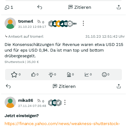
1
Zitieren
tromerl
0
31.10.23 12:59:17
Antwort auf tromerl
31.10.23 12:51:42 Uhr
Die Konsensschätzungen für Revenue waren etwa USD 215
und für eps USD 0,94. Da ist man top und bottom
drübergesegelt.
Shutterstock | 35,00 €
0
0
0
0
0
0
Zitieren
mika86
0
27.11.24 07:35:48
Jetzt einsteigen?
https://finance.yahoo.com/news/weakness-shutterstock-