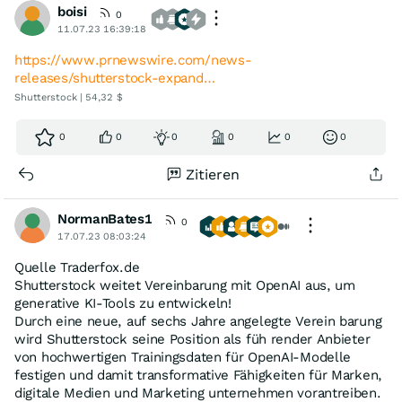
boisi
0
11.07.23 16:39:18
https://www.prnewswire.com/news-
releases/shutterstock-expand…
Shutterstock | 54,32 $
0
0
0
0
0
0
Zitieren
NormanBates1
0
17.07.23 08:03:24
Quelle Traderfox.de
Shutterstock weitet Vereinbarung mit OpenAI aus, um
generative KI-Tools zu entwickeln!
Durch eine neue, auf sechs Jahre angelegte Verein barung
wird Shutterstock seine Position als füh render Anbieter
von hochwertigen Trainingsdaten für OpenAI-Modelle
festigen und damit transformative Fähigkeiten für Marken,
digitale Medien und Marketing unternehmen vorantreiben.