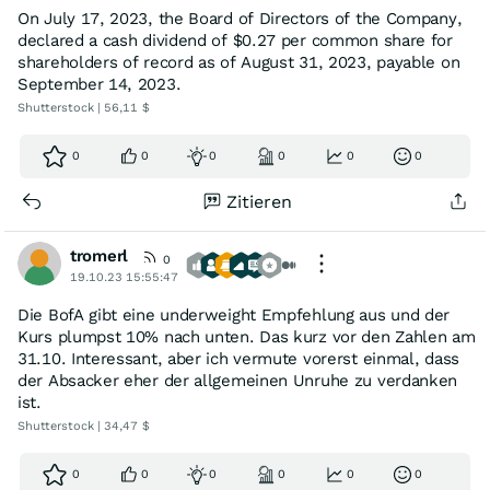
On July 17, 2023, the Board of Directors of the Company,
declared a cash dividend of $0.27 per common share for
shareholders of record as of August 31, 2023, payable on
September 14, 2023.
Shutterstock | 56,11 $
0
0
0
0
0
0
Zitieren
tromerl
0
19.10.23 15:55:47
Die BofA gibt eine underweight Empfehlung aus und der
Kurs plumpst 10% nach unten. Das kurz vor den Zahlen am
31.10. Interessant, aber ich vermute vorerst einmal, dass
der Absacker eher der allgemeinen Unruhe zu verdanken
ist.
Shutterstock | 34,47 $
0
0
0
0
0
0