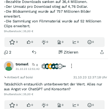
-Bezahlte Downloads sanken auf 36,4 Millionen.
-Der Umsatz pro Download stieg auf 4,76 Dollar.
-Die Bildsammlung wurde auf 757 Millionen Bilder
erweitert.
-Die Sammlung von Filmmaterial wurde auf 52 Millionen
Clips erweitert.
Shutterstock | 35,00 €
0
0
0
0
0
0
2
Zitieren
tromerl
0
31.10.23 12:51:42
Antwort auf boisi
31.10.23 12:37:18 Uhr
Tatsächlich erstaunlich unterbewertet der Wert. Alles nur
aus Angst vor ChatGPT und Konsorten?
Shutterstock | 35,00 €
0
0
0
0
0
0