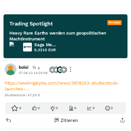
Trading Spotlight
Anzeige
Heavy Rare Earths werden zum geopolitischen
Machtinstrument
Saga Metals
0,3210
EUR
boisi
0
07.06.23 14:25:06
https://seekingalpha.com/news/3978153-shutterstock-
launches-…
Shutterstock | 47,00 €
0
0
0
0
0
0
Zitieren