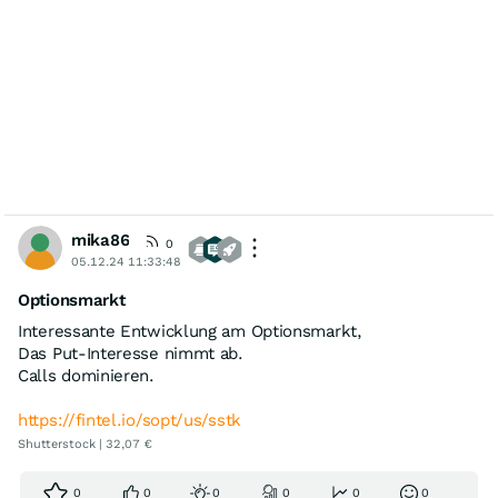
mika86
0
05.12.24 11:33:48
Optionsmarkt
Interessante Entwicklung am Optionsmarkt,
Das Put-Interesse nimmt ab.
Calls dominieren.
https://fintel.io/sopt/us/sstk
Shutterstock | 32,07 €
0
0
0
0
0
0