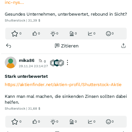
inc-nys…
Gesundes Unternehmen, unterbewertet, rebound in Sicht?
Shutterstock | 31,39 $
0
0
0
0
0
0
Zitieren
mika86
0
29.11.24 23:14:27
Stark unterbewertet
https://aktienfinder.net/aktien-profil/Shutterstock-Aktie
Kann man mal machen, die sinkenden Zinsen sollten dabei
helfen.
Shutterstock | 31,68 $
0
0
0
0
0
0