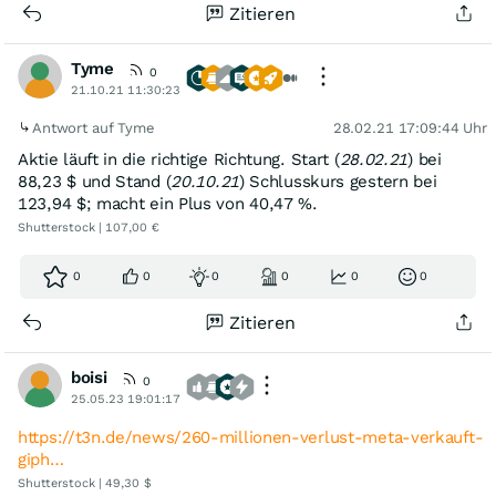
Zitieren
Tyme
0
21.10.21 11:30:23
Antwort auf Tyme
28.02.21 17:09:44 Uhr
Aktie läuft in die richtige Richtung. Start (
28.02.21
) bei
88,23 $ und Stand (
20.10.21
) Schlusskurs gestern bei
123,94 $; macht ein Plus von 40,47 %.
Shutterstock | 107,00 €
0
0
0
0
0
0
Zitieren
boisi
0
25.05.23 19:01:17
https://t3n.de/news/260-millionen-verlust-meta-verkauft-
giph…
Shutterstock | 49,30 $