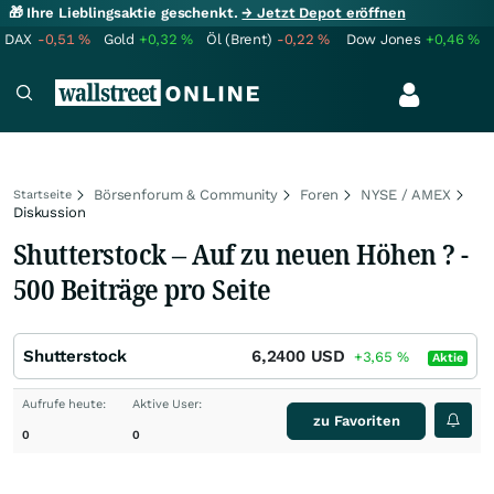
🎁 Ihre Lieblingsaktie geschenkt.
→ Jetzt Depot eröffnen
DAX
-0,51
%
Gold
+0,32
%
Öl (Brent)
-0,22
%
Dow Jones
+0,46
%
Börsenforum & Community
Foren
NYSE / AMEX
Startseite
Diskussion
Shutterstock – Auf zu neuen Höhen ? -
500 Beiträge pro Seite
Shutterstock
6,2400
USD
+3,65
%
Aktie
Aufrufe heute:
Aktive User:
zu Favoriten
0
0