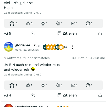
Viel Erfolg allen!!
Hephi
Gold Mountain Mining | 2,070
0
0
0
0
0
0
5
Zitieren
glorianer
0
09.07.21 18:05:35
Antwort auf Hephaistosteles
30.06.21 16:42:58 Uhr
JA BIN auch rein und wieder raus
und wieder rein
Gold Mountain Mining | 2,080
1
1
0
0
0
0
4
Zitieren