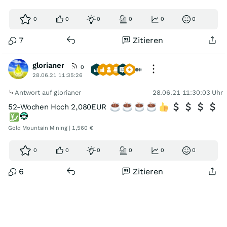
0
0
0
0
0
0
7
Zitieren
glorianer
0
28.06.21 11:35:26
Antwort auf glorianer
28.06.21 11:30:03 Uhr
52-Wochen Hoch 2,080EUR
Gold Mountain Mining | 1,560 €
0
0
0
0
0
0
6
Zitieren