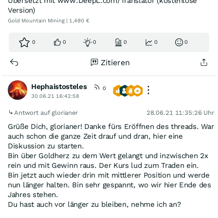
Übersetzt mit www.DeepL.com/Translator (kostenlose
Version)
Gold Mountain Mining | 1,490 €
0
0
0
0
0
0
Zitieren
Hephaistosteles
0
30.06.21 16:42:58
Antwort auf glorianer
28.06.21 11:35:26 Uhr
Grüße Dich, glorianer! Danke fürs Eröffnen des threads. War
auch schon die ganze Zeit drauf und dran, hier eine
Diskussion zu starten.
Bin über Goldherz zu dem Wert gelangt und inzwischen 2x
rein und mit Gewinn raus. Der Kurs lud zum Traden ein.
Bin jetzt auch wieder drin mit mittlerer Position und werde
nun länger halten. Bin sehr gespannt, wo wir hier Ende des
Jahres stehen.
Du hast auch vor länger zu bleiben, nehme ich an?