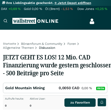
🎁 Ihre Lieblingsaktie geschenkt.
→ Jetzt Depot eröffnen
DAX
+0,69
%
Gold
0,00
%
Öl (Brent)
-1,53
%
Dow Jones
+0,25
%
Börsenforum & Community
Foren
Startseite
Allgemeine Themen
Diskussion
JETZT GEHT ES LOS! 12 Mio. CAD
Finanzierung wurde gestern geschlosse
- 500 Beiträge pro Seite
Gold Mountain Mining
0,0050
CAD
0,00
%
Aktie
Aufrufe heute:
Aktive User:
zu Favoriten
0
0