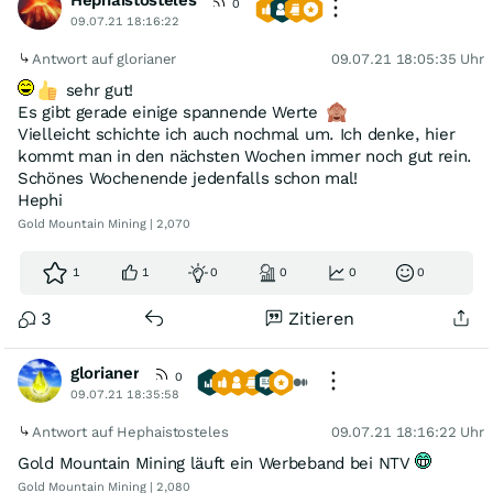
Hephaistosteles
0
09.07.21 18:16:22
Antwort auf glorianer
09.07.21 18:05:35 Uhr
sehr gut!
Es gibt gerade einige spannende Werte
Vielleicht schichte ich auch nochmal um. Ich denke, hier
kommt man in den nächsten Wochen immer noch gut rein.
Schönes Wochenende jedenfalls schon mal!
Hephi
Gold Mountain Mining | 2,070
1
1
0
0
0
0
3
Zitieren
glorianer
0
09.07.21 18:35:58
Antwort auf Hephaistosteles
09.07.21 18:16:22 Uhr
Gold Mountain Mining läuft ein Werbeband bei NTV
Gold Mountain Mining | 2,080