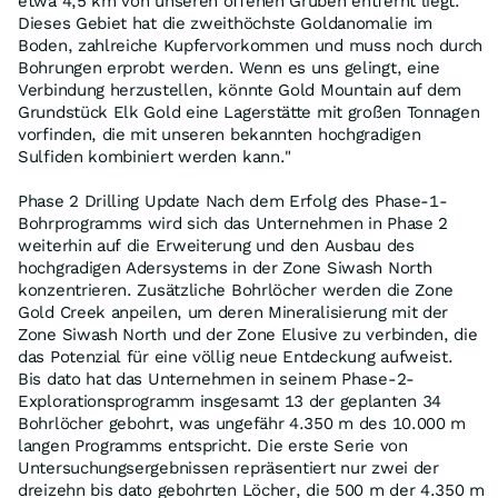
etwa 4,5 km von unseren offenen Gruben entfernt liegt.
Dieses Gebiet hat die zweithöchste Goldanomalie im
Boden, zahlreiche Kupfervorkommen und muss noch durch
Bohrungen erprobt werden. Wenn es uns gelingt, eine
Verbindung herzustellen, könnte Gold Mountain auf dem
Grundstück Elk Gold eine Lagerstätte mit großen Tonnagen
vorfinden, die mit unseren bekannten hochgradigen
Sulfiden kombiniert werden kann."
Phase 2 Drilling Update Nach dem Erfolg des Phase-1-
Bohrprogramms wird sich das Unternehmen in Phase 2
weiterhin auf die Erweiterung und den Ausbau des
hochgradigen Adersystems in der Zone Siwash North
konzentrieren. Zusätzliche Bohrlöcher werden die Zone
Gold Creek anpeilen, um deren Mineralisierung mit der
Zone Siwash North und der Zone Elusive zu verbinden, die
das Potenzial für eine völlig neue Entdeckung aufweist.
Bis dato hat das Unternehmen in seinem Phase-2-
Explorationsprogramm insgesamt 13 der geplanten 34
Bohrlöcher gebohrt, was ungefähr 4.350 m des 10.000 m
langen Programms entspricht. Die erste Serie von
Untersuchungsergebnissen repräsentiert nur zwei der
dreizehn bis dato gebohrten Löcher, die 500 m der 4.350 m