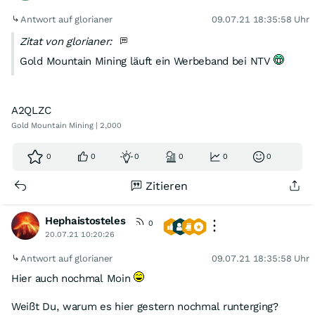
Antwort auf glorianer
09.07.21 18:35:58 Uhr
Zitat von glorianer:
Gold Mountain Mining läuft ein Werbeband bei NTV
A2QLZC
Gold Mountain Mining | 2,000
0
0
0
0
0
0
Zitieren
Hephaistosteles
0
20.07.21 10:20:26
Antwort auf glorianer
09.07.21 18:35:58 Uhr
Hier auch nochmal Moin
Weißt Du, warum es hier gestern nochmal runterging?