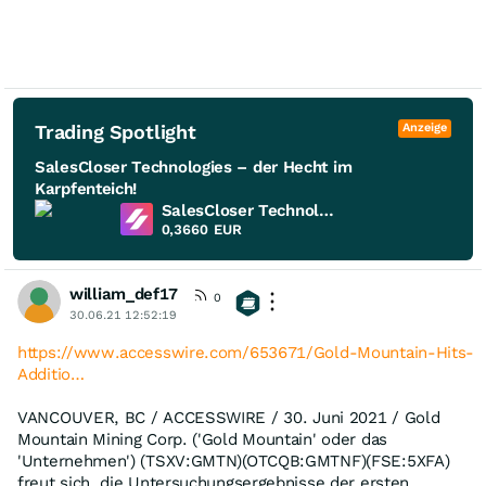
Trading Spotlight
Anzeige
SalesCloser Technologies – der Hecht im
Karpfenteich!
SalesCloser Technologies
0,3660
EUR
william_def17
0
30.06.21 12:52:19
https://www.accesswire.com/653671/Gold-Mountain-Hits-
Additio…
VANCOUVER, BC / ACCESSWIRE / 30. Juni 2021 / Gold
Mountain Mining Corp. ('Gold Mountain' oder das
'Unternehmen') (TSXV:GMTN)(OTCQB:GMTNF)(FSE:5XFA)
freut sich, die Untersuchungsergebnisse der ersten