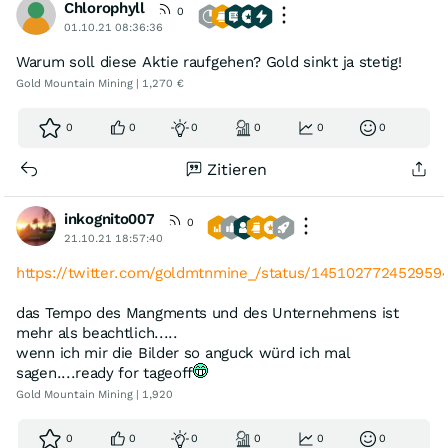
Chlorophyll
0
01.10.21 08:36:36
Warum soll diese Aktie raufgehen? Gold sinkt ja stetig!
Gold Mountain Mining | 1,270 €
0
0
0
0
0
0
Zitieren
inkognito007
0
21.10.21 18:57:40
https://twitter.com/goldmtnmine_/status/14510277245295
das Tempo des Mangments und des Unternehmens ist
mehr als beachtlich.....
wenn ich mir die Bilder so anguck würd ich mal
sagen....ready for tageoff
Gold Mountain Mining | 1,920
0
0
0
0
0
0