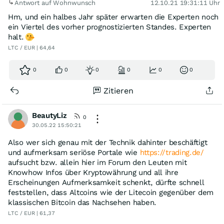
Antwort auf Wohnwunsch
12.10.21 19:31:11 Uhr
Hm, und ein halbes Jahr später erwarten die Experten noch
ein Viertel des vorher prognostizierten Standes. Experten
halt.
LTC / EUR | 64,64
0
0
0
0
0
0
Zitieren
BeautyLiz
0
30.05.22 15:50:21
Also wer sich genau mit der Technik dahinter beschäftigt
und aufmerksam seriöse Portale wie
https://trading.de/
aufsucht bzw. allein hier im Forum den Leuten mit
Knowhow Infos über Kryptowährung und all ihre
Erscheinungen Aufmerksamkeit schenkt, dürfte schnell
feststellen, dass Altcoins wie der Litecoin gegenüber dem
klassischen Bitcoin das Nachsehen haben.
LTC / EUR | 61,37