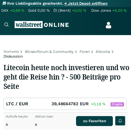
🎁 Ihre Lieblingsaktie geschenkt.
→ Jetzt Depot eröffnen
DAX
+0,69
%
Gold
0,00
%
Öl (Brent)
+0,02
%
Dow Jones
+0,25
%
Börsenforum & Community
Foren
Altcoins
Startseite
Diskussion
Litecoin heute noch investieren und wo
geht die Reise hin ? - 500 Beiträge pro
Seite
LTC / EUR
39,48664782
EUR
+0,18
%
Crypto
Aufrufe heute:
Aktive User:
zu Favoriten
0
0