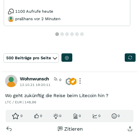
1100 Aufrufe heute
prallhans vor 2 Minuten
500 Beiträge pro Seite
Wohnwunsch
0
12.10.21 19:20:11
Wo geht zukünftig die Reise beim Litecoin hin ?
LTC / EUR | 148,96
0
0
0
0
0
0
Zitieren