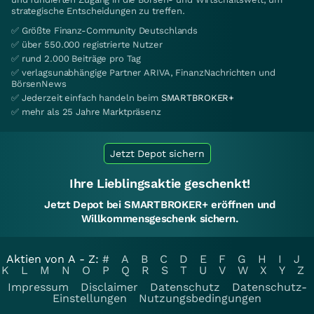
strategische Entscheidungen zu treffen.
✅ Größte Finanz-Community Deutschlands
✅ über 550.000 registrierte Nutzer
✅ rund 2.000 Beiträge pro Tag
✅ verlagsunabhängige Partner ARIVA, FinanzNachrichten und
BörsenNews
✅ Jederzeit einfach handeln beim
SMARTBROKER+
✅ mehr als 25 Jahre Marktpräsenz
Jetzt Depot sichern
Ihre Lieblingsaktie geschenkt!
Jetzt Depot bei SMARTBROKER+ eröffnen und
Willkommensgeschenk sichern.
Aktien von A - Z:
#
A
B
C
D
E
F
G
H
I
J
K
L
M
N
O
P
Q
R
S
T
U
V
W
X
Y
Z
Impressum
Disclaimer
Datenschutz
Datenschutz-
Einstellungen
Nutzungsbedingungen