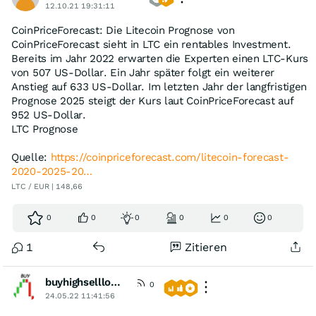
12.10.21 19:31:11
CoinPriceForecast: Die Litecoin Prognose von
CoinPriceForecast sieht in LTC ein rentables Investment.
Bereits im Jahr 2022 erwarten die Experten einen LTC-Kurs
von 507 US-Dollar. Ein Jahr später folgt ein weiterer
Anstieg auf 633 US-Dollar. Im letzten Jahr der langfristigen
Prognose 2025 steigt der Kurs laut CoinPriceForecast auf
952 US-Dollar.
LTC Prognose
Quelle:
https://coinpriceforecast.com/litecoin-forecast-
2020-2025-20…
LTC / EUR | 148,66
0
0
0
0
0
0
1
Zitieren
buyhighselllow4ever
0
24.05.22 11:41:56