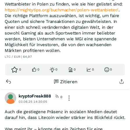
Wettanbieter in Polen zu finden, wie sie hier gelistet sind:
https://mightytips.org/buchmacher/polen-wettanbieter/
.
Die richtige Plattform auszuwählen, ist wichtig, um faire
Quoten und sichere Transaktionen zu gewährleisten. In
einer sich schnell verändernden digitalen Welt, in der
sowohl Gaming als auch Sportwetten immer beliebter
werden, bieten Unternehmen wie MGI eine spannende
Möglichkeit für Investoren, die von den wachsenden
Märkten profitieren wollen.
LTC / EUR | 64,97
0
0
0
0
0
0
Zitieren
kryptoFreak888
0
03.06.25 14:30:05
Auch die gestiegene Präsenz in sozialen Medien deutet
darauf hin, dass Litecoin wieder stärker ins Blickfeld rückt.
Was meint ihr – könnte das ein Zeichen für eine