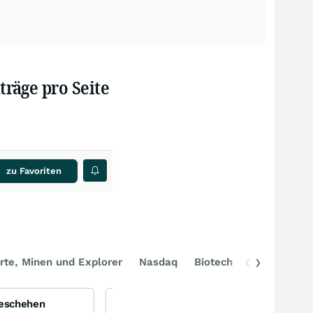
träge pro Seite
zu Favoriten
rte, Minen und Explorer
Nasdaq
Biotech
DAX
Geschehen
Flowers Foods Inc - Hersteller von verpackten Lebensmitteln (z.B. Brot)