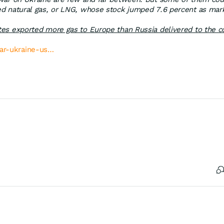
ied natural gas, or LNG, whose stock jumped 7.6 percent as marke
tes exported more gas to Europe than Russia delivered to the co
war-ukraine-us…