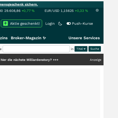
mensgeschenk sichern.
00
29.608,86
+0,77
%
EUR/USD
1,15625
+0,33
%
Aktie geschenkt!
Login
Push-Kurse
zins
Broker-Magazin ✨
Unsere Services
e
in
Titel
ste Milliardenstory?
+++
Anzeige