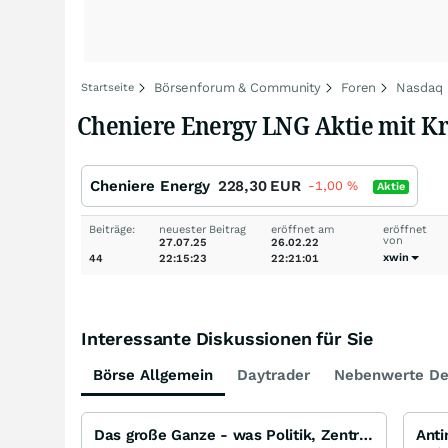
Börsenforum & Community
Foren
Nasdaq
Startseite
Cheniere Energy LNG Aktie mit Kri
Cheniere Energy
228,30
EUR
-1,00
%
Aktie
Beiträge:
neuester Beitrag
eröffnet am
eröffnet
von
27.07.25
26.02.22
xwin
44
22:15:23
22:21:01
Interessante Diskussionen für Sie
Börse Allgemein
Daytrader
Nebenwerte De
Das große Ganze - was Politik, Zentralbanken, Trends, Medien und Gesellschaft mit Aktien, Rohstoffen
Ant