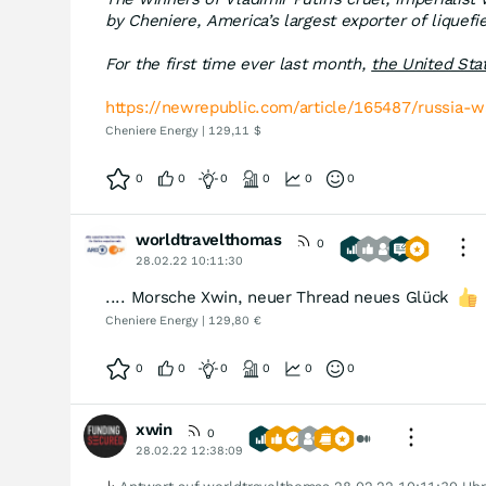
by Cheniere, America’s largest exporter of liquef
For the first time ever last month,
the United Sta
https://newrepublic.com/article/165487/russia-
Cheniere Energy | 129,11 $
0
0
0
0
0
0
worldtravelthomas
0
28.02.22 10:11:30
.... Morsche Xwin, neuer Thread neues Glück
Cheniere Energy | 129,80 €
0
0
0
0
0
0
xwin
0
28.02.22 12:38:09