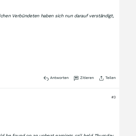
ichen Verbündeten haben sich nun darauf verständigt,
Antworten
Zitieren
Teilen
#3
ld be found on an upbeat earnings call held Thursday