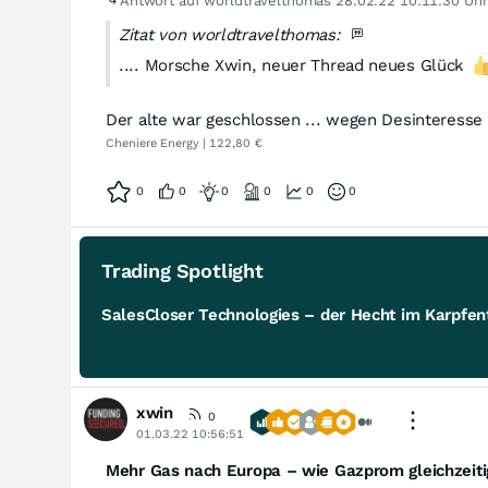
Antwort auf worldtravelthomas
28.02.22 10:11:30 Uhr
Zitat von worldtravelthomas:
.... Morsche Xwin, neuer Thread neues Glück
Der alte war geschlossen ... wegen Desinteresse ..
Cheniere Energy | 122,80 €
0
0
0
0
0
0
Trading Spotlight
SalesCloser Technologies – der Hecht im Karpfent
xwin
0
01.03.22 10:56:51
Mehr Gas nach Europa – wie Gazprom gleichzeit