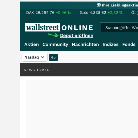
🎁 Ihre Lieblingsakt
DAX
26.294,76
+0,46
%
Gold
4.338,62
+2,32
%
Öl 
Depot eröffnen
Aktien
Community
Nachrichten
Indizes
Fonds
Nasdaq
NEWS TICKER