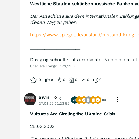
Westliche Staaten schließen russische Banken au
Der Ausschluss aus dem internationalen Zahlungss
diesen Weg zu gehen.
https://www.spiegel.de/ausland/russland-krieg-
_____________________
Das ging schneller als ich dachte. Nun bin ich au
Cheniere Energy | 129,11 $
0
0
0
0
0
0
xwin
0
27.02.22 01:23:52
Vultures Are Circling the Ukraine Crisis
25.02.2022
The winners of Vladimir Putin’s cruel, imperiali