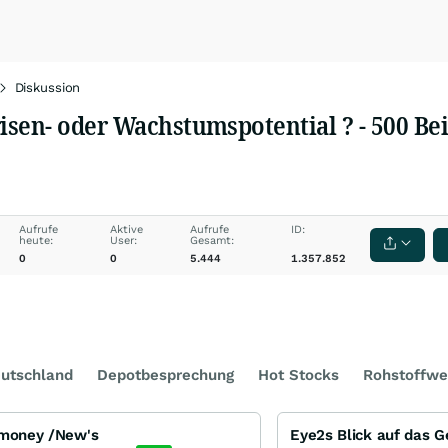
Diskussion
sen- oder Wachstumspotential ? - 500 Bei
Aufrufe
Aktive
Aufrufe
ID:
heute:
User:
Gesamt:
0
0
5.444
1.357.852
utschland
Depotbesprechung
Hot Stocks
Rohstoffwe
imoney /New's
Eye2s Blick auf das 