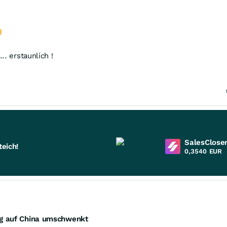
. erstaunlich !
SalesCloser
eich!
0,3540
EUR
ig auf China umschwenkt