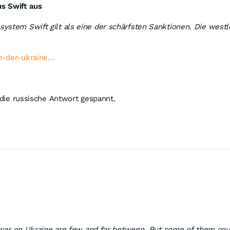
s Swift aus
ystem Swift gilt als eine der schärfsten Sanktionen. Die westl
in-der-ukraine…
f die russische Antwort gespannt.
st war on Ukraine are few and far between. But some of them cou