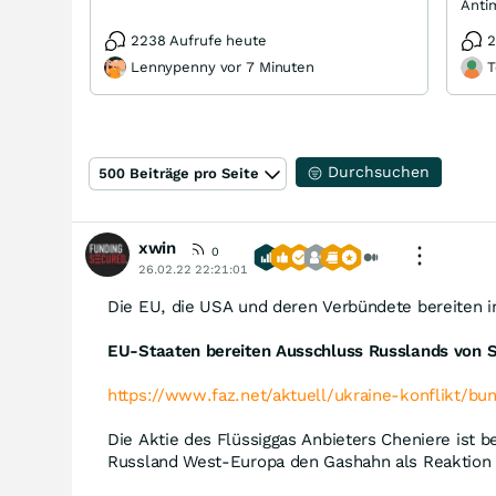
2238 Aufrufe heute
2
Lennypenny vor 7 Minuten
T
Durchsuchen
500 Beiträge pro Seite
xwin
0
26.02.22 22:21:01
Die EU, die USA und deren Verbündete bereiten i
EU-Staaten bereiten Ausschluss Russlands von 
https://www.faz.net/aktuell/ukraine-konflikt/bu
Die Aktie des Flüssiggas Anbieters Cheniere ist 
Russland West-Europa den Gashahn als Reaktion 