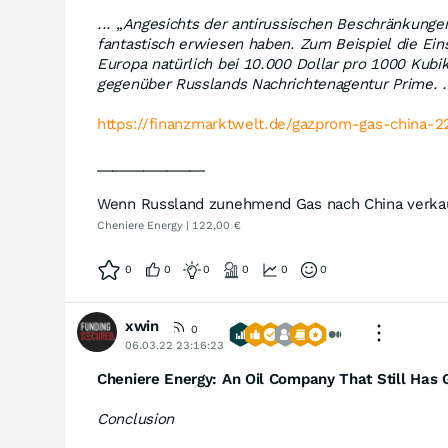
... „Angesichts der antirussischen Beschränkungen
fantastisch erwiesen haben. Zum Beispiel die Ei
Europa natürlich bei 10.000 Dollar pro 1000 Kubi
gegenüber Russlands Nachrichtenagentur Prime. .
https://finanzmarktwelt.de/gazprom-gas-china-2
______________
Wenn Russland zunehmend Gas nach China verkauf
Cheniere Energy | 122,00 €
0
0
0
0
0
0
xwin
0
06.03.22 23:16:23
Cheniere Energy: An Oil Company That Still Has 
Conclusion