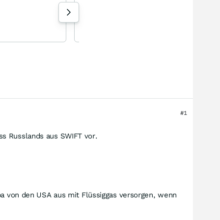
Flowers Foods
+0,99
%
Aktie
168 Aufrufe heute
Bergmann1 vor 1 Stunde
#1
ss Russlands aus SWIFT vor.
opa von den USA aus mit Flüssiggas versorgen, wenn