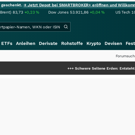
ie geschenkt.
→ Jetzt Depot bei SMARTBROKER+ eröffnen und Willkom
(Brent)
83,73
+0,23
%
Dow Jones
53.921,86
+0,04
%
US Tech 1
ETFs
Anleihen
Derivate
Rohstoffe
Krypto
Devisen
Fest
Forumsuch
+++
Schwere Seltene Erden: Entsteht hier die näch