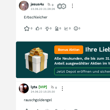
jesus4u
0
23.06.23 21:28:26
Erbschleicher
0
0
0
0
0
0
Ihre Lie
Bonus Aktion
Alle Neukunden, die bis zum 3
Anteil ausgewählter Aktien im 
Jetzt Depot eröffnen und siche
lyta
[VIP]
0
24.06.23 15:25:30
rauschgoldengel