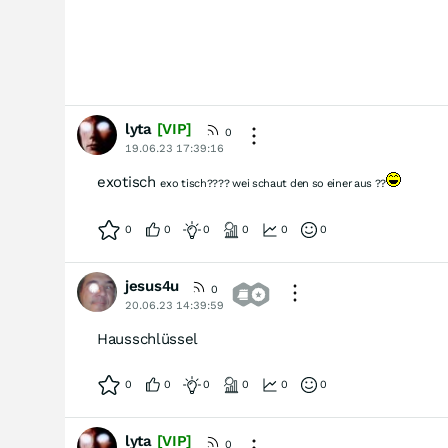
lyta
[VIP]
0
19.06.23 17:39:16
exotisch
exo tisch???? wei schaut den so einer aus ??
0
0
0
0
0
0
jesus4u
0
20.06.23 14:39:59
Hausschlüssel
0
0
0
0
0
0
lyta
[VIP]
0