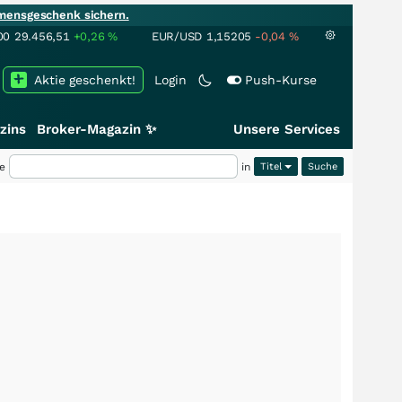
mensgeschenk sichern.
00
29.456,51
+0,26
%
EUR/USD
1,15205
-0,04
%
Aktie geschenkt!
Login
Push-Kurse
zins
Broker-Magazin ✨
Unsere Services
e
in
Titel