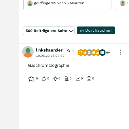
goldfinger69 vor 25 Minuten
T
Durchsuchen
500 Beiträge pro Seite
linkshaender
0
19.06.23 15:27:32
Gaschromatographie
0
0
0
0
0
0