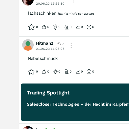
20.06.23 15:36:10
lachsschinken
hat nix mit foisch zu tun
0
0
0
0
0
0
Hitman2
0
21.06.23 11:25:25
Nabelschmuck
0
0
0
0
0
0
Trading Spotlight
SalesCloser Technologies – der Hecht im Karpfent