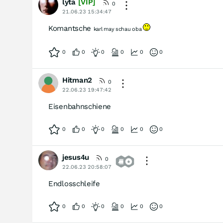
lyta
[VIP]
0
21.06.23 15:34:47
Komantsche
karl may schau oba
0
0
0
0
0
0
Hitman2
0
22.06.23 19:47:42
Eisenbahnschiene
0
0
0
0
0
0
jesus4u
0
22.06.23 20:58:07
Endlosschleife
0
0
0
0
0
0