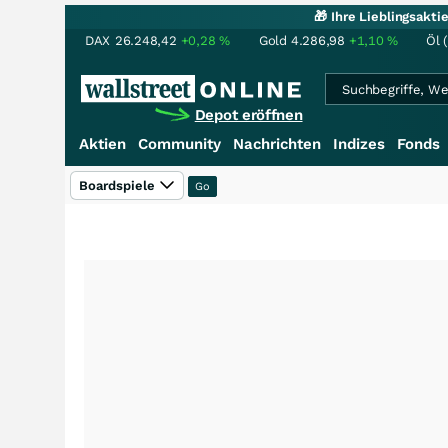
🎁 Ihre Lieblingsakt
DAX
26.248,42
+0,28
%
Gold
4.286,98
+1,10
%
Öl 
Depot eröffnen
Aktien
Community
Nachrichten
Indizes
Fonds
Boardspiele