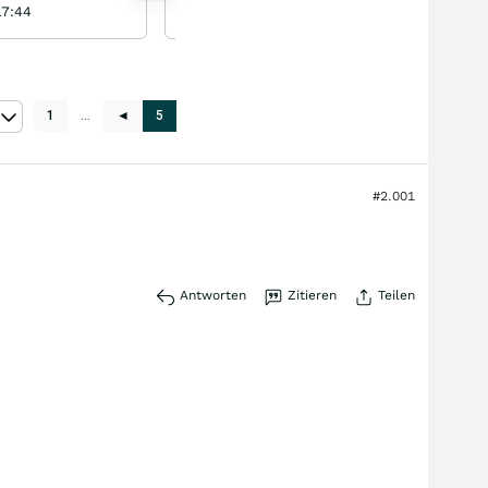
17:44
Torsten_ejq gestern 17:35
1
…
◄
5
#2.001
Antworten
Zitieren
Teilen