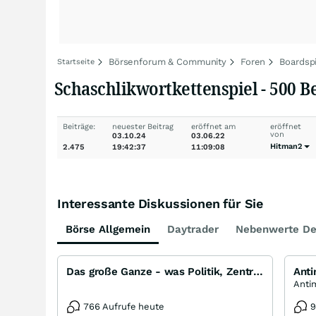
Börsenforum & Community
Foren
Boardsp
Startseite
Schaschlikwortkettenspiel - 500 Bei
Beiträge:
neuester Beitrag
eröffnet am
eröffnet
von
03.10.24
03.06.22
Hitman2
2.475
19:42:37
11:09:08
Interessante Diskussionen für Sie
Börse Allgemein
Daytrader
Nebenwerte De
Das große Ganze - was Politik, Zentralbanken, Trends, Medien und Gesellschaft mit Aktien, Rohstoffen
Ant
766 Aufrufe heute
9