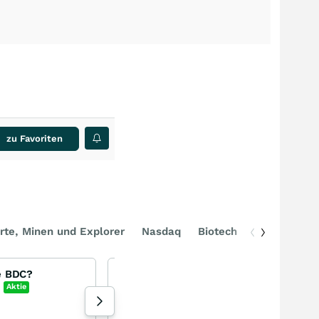
zu Favoriten
rte, Minen und Explorer
Nasdaq
Biotech
DAX
e BDC?
SanDisk - Der neue Überflieger am Markt für Speicherchips
SanDisk Corporation
Aktie
+1,82
%
Aktie
81 Aufrufe heute