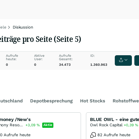
iele
Diskussion
träge pro Seite (Seite 5)
Aufrufe
Aktive
Aufrufe
ID:
heute:
User:
Gesamt:
0
0
34.473
1.360.963
utschland
Depotbesprechung
Hot Stocks
Rohstoffwe
imoney /New's
BLUE OWL - eine gut
Antimony Resources
Owl Rock Capital
+3,09
%
Aktie
+0,39
%
0 Aufrufe heute
82 Aufrufe heute