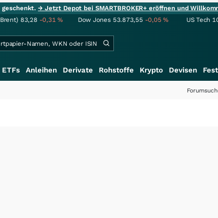
ie geschenkt.
→ Jetzt Depot bei SMARTBROKER+ eröffnen und Willkom
(Brent)
83,28
-0,31
%
Dow Jones
53.873,55
-0,05
%
US Tech 1
ETFs
Anleihen
Derivate
Rohstoffe
Krypto
Devisen
Fest
Forumsuch