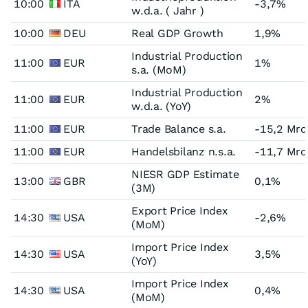
10:00
ITA
-3,7%
w.d.a. ( Jahr )
10:00
DEU
Real GDP Growth
1,9%
Industrial Production
11:00
EUR
1%
s.a. (MoM)
Industrial Production
11:00
EUR
2%
w.d.a. (YoY)
11:00
EUR
Trade Balance s.a.
-15,2 Mrd
11:00
EUR
Handelsbilanz n.s.a.
-11,7 Mrd
NIESR GDP Estimate
13:00
GBR
0,1%
(3M)
Export Price Index
14:30
USA
-2,6%
(MoM)
Import Price Index
14:30
USA
3,5%
(YoY)
Import Price Index
14:30
USA
0,4%
(MoM)