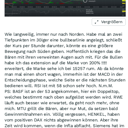
Vergrößern
Wie langweilig, immer nur nach Norden. Habe mal an zwei
Tiefpunkten im 30iger eine bullbearlinie angelegt, schließt
der Kurs per Stunde darunter, könnte es eine größere
Bewegung nach Süden geben. Hoffentlich kriegen das die
Bären mit ihren verweinten Augen auch mit. Für die Bullen
habe ich das extension auf die Marke von 200% !!!!!
erweitert, die Marke sehe ich bei 15257 rum. Ab da könnte
man mal einen short wagen, immerhin ist der MACD in der
Entscheidungsphase, welche Seite er die nächsten Stunden
bedienen will. RSI ist mit 58 schon sehr hoch. N.m.M.
PS: BASF ist an der 53 angekommen, hier ein Doppeltop,
welches bestimmt nach oben aufgelöst werden wird. RWE
läuft auch besser wie erwartet, da geht noch mehr, ohne
mich. MTU grillt die Bären, aber nur Mut, da setzen bald
Gewinnmitnahmen ein. Völlig vergessen, HENKEL, haben
vom positiven DAX nichts abgewinnen können. Aber ihre
Zeit wird kommen, wenn die Infla abflacht. Siemens hat im