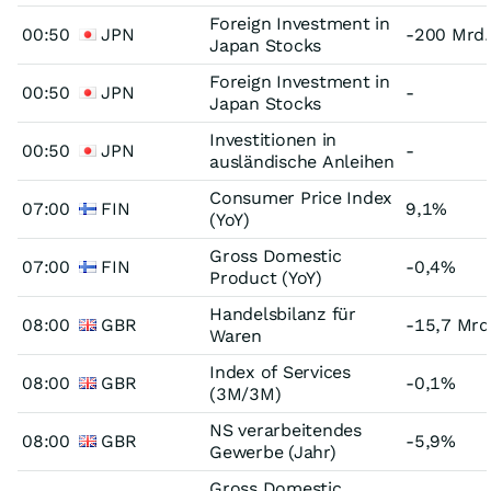
Foreign Investment in
00:50
JPN
-200 Mrd.
Japan Stocks
Foreign Investment in
00:50
JPN
-
Japan Stocks
Investitionen in
00:50
JPN
-
ausländische Anleihen
Consumer Price Index
07:00
FIN
9,1%
(YoY)
Gross Domestic
07:00
FIN
-0,4%
Product (YoY)
Handelsbilanz für
08:00
GBR
-15,7 Mrd
Waren
Index of Services
08:00
GBR
-0,1%
(3M/3M)
NS verarbeitendes
08:00
GBR
-5,9%
Gewerbe (Jahr)
Gross Domestic