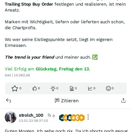
Trailing Stop Buy Order
festlegen und realisieren, ist mein
Ansatz.
Marken mit Wichtigkeit, liefern oder lieferten auch schon,
die Chartprofis.
Wo wer seine Eistiegspunkte setzt, liegt im eigenen
Ermessen.
The trend is your friend
und meiner auch.
Viel Erfolg am
Glückstag, Freitag den 13.
DAX | 15.082,08
0
0
0
0
0
0
Zitieren
strolch_100
0
13.01.23 08:37:10
Guten Morgen. Ich sehe noch nix. Da ich shorts noch genug