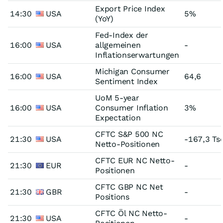
Export Price Index
14:30
USA
5%
(YoY)
Fed-Index der
16:00
USA
allgemeinen
-
Inflationserwartungen
Michigan Consumer
16:00
USA
64,6
Sentiment Index
UoM 5-year
16:00
USA
Consumer Inflation
3%
Expectation
CFTC S&P 500 NC
21:30
USA
-167,3 Ts
Netto-Positionen
CFTC EUR NC Netto-
21:30
EUR
-
Positionen
CFTC GBP NC Net
21:30
GBR
-
Positions
CFTC Öl NC Netto-
21:30
USA
-