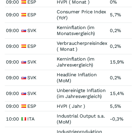
09:00
ESP
HVPI ( Monat )
0%
Consumer Price Index
09:00
ESP
5,7%
(YoY)
Kerninflation (im
09:00
SVK
0,2%
Monatsvergleich)
Verbraucherpreisindex
09:00
ESP
0,2%
( Monat )
Kerninflation (im
09:00
SVK
15,9%
Jahresvergleich)
Headline Inflation
09:00
SVK
0,2%
(MoM)
Unbereinigte Inflation
09:00
SVK
15,4%
(im Jahresvergleich)
09:00
ESP
HVPI ( Jahr )
5,5%
Industrial Output s.a.
10:00
ITA
-0,3%
(MoM)
Industrieproduktion