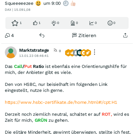
Squeeeeezee
um 9:00
DAX | 15.091,08
1
1
0
0
0
0
4
Zitieren
Marktstratege
0
13.01.23 08:46:41
Das
Call
/
Put
Ratio
ist ebenfals eine Orientierungshilfe für
mich, der Anbieter gibt es viele.
Den von HSBC, nur beisielhaft im folgenden Link
eingestellt, nutze ich gerne.
https://www.hsbc-zertifikate.de/home.html#!/cpt:H1
Derzeit noch ziemlich neutral, schaltet er auf
ROT,
wird es
Zeit für mich,
GRÜN
zu gehen.
Die elitäre Minderheit, gewinnt überwiegen, stellte ich fest.