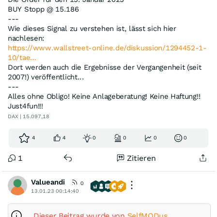
BUY Stopp @ 15.186
---
Wie dieses Signal zu verstehen ist, lässt sich hier
nachlesen:
https://www.wallstreet-online.de/diskussion/1294452-1-
10/tae…
Dort werden auch die Ergebnisse der Vergangenheit (seit
2007!) veröffentlicht...
---
Alles ohne Obligo! Keine Anlageberatung! Keine Haftung!!
Just4fun!!!
DAX | 15.097,18
4
4
0
0
0
0
1
Zitieren
Valueandi
0
13.01.23 00:14:40
Dieser Beitrag wurde von
SelfMODus