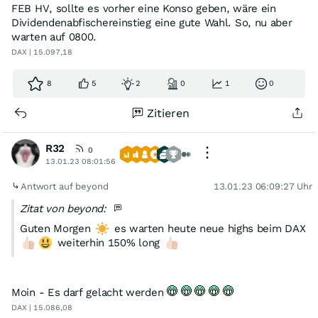
FEB HV, sollte es vorher eine Konso geben, wäre ein
Dividendenabfischereinstieg eine gute Wahl. So, nu aber
warten auf 0800.
DAX | 15.097,18
8
5
2
0
1
0
Zitieren
R32
0
13.01.23 08:01:56
Antwort auf beyond
13.01.23 06:09:27 Uhr
Zitat von beyond:
Guten Morgen
es warten heute neue highs beim DAX
weiterhin 150% long
Moin - Es darf gelacht werden
DAX | 15.086,08