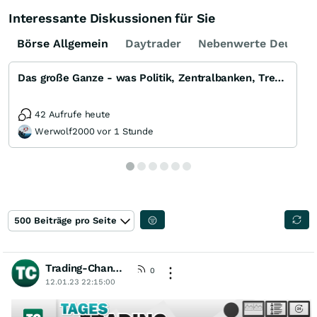
Interessante Diskussionen für Sie
Börse Allgemein
Daytrader
Nebenwerte Deutsch
Das große Ganze - was Politik, Zentralbanken, Trends, Medien und Gesellschaft mit Aktien, Rohstoffen
42 Aufrufe heute
Werwolf2000 vor 1 Stunde
500 Beiträge pro Seite
Trading-Chancen
[wO]
0
12.01.23 22:15:00