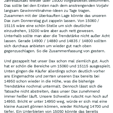
Jahresauftakt wieder über 15000 vorgearbeitet bekommen.
Das sollte bei den Ersten nach dem anstrengenden Vorjahr
langsam Gewinnmitnahme-Ideen zu Tage tragen.
Zusammen mit der überkauften Lage könnte das unseren
Dax zum Donnerstag gut zappeln lassen. Von 15060 /
15115 wäre eine schön Stelle um sich deutlicher
einzudrehen, 15200 wäre aber auch nett gewesen.
Unterhalb sollte man aber die Trendstärke nicht außer Acht
lassen. Gerade 14900 / 14880 und 14835 / 14800 sollten
sich durchaus anbieten um wieder gut nach oben
gegenzuschlagen. So die Zusammenfassung von gestern.
Und gezappelt hat unser Dax schon mal ziemlich gut. Auch
hat er schön die Bereiche um 15060 und 15115 ausgespielt.
Unten gingen die Käufer allerdings schon deutlich vorher
ans Eingemachte und zerrten unseren Dax bereits bei
14950 schon wieder in die Höhe, was die bisherige
Trendstärke nochmal untermalt. Dennoch lässt sich die
Tatsache nicht abstreiten, dass unser Dax zunehmend
immer heißer läuft. Unsere Schwelle rutscht nun hoch auf
14950. Bricht er unter 14950 weg, würde er sich mal eine
kleine Auszeit gönnen können, wieder Richtung 14700 und
tiefer. Ein Unterbieten von 15050 könnte das bereits