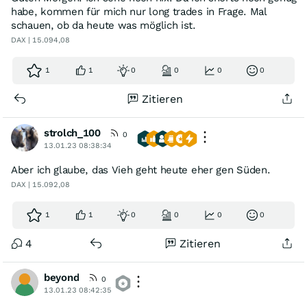
habe, kommen für mich nur long trades in Frage. Mal
schauen, ob da heute was möglich ist.
DAX | 15.094,08
1
1
0
0
0
0
Zitieren
strolch_100
0
13.01.23 08:38:34
Aber ich glaube, das Vieh geht heute eher gen Süden.
DAX | 15.092,08
1
1
0
0
0
0
4
Zitieren
beyond
0
13.01.23 08:42:35