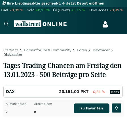
🎁 Ihre Lieblingsaktie geschenkt.
→ Jetzt Depot eröffnen
DAX
-0,09
%
Gold
+0,13
%
Öl (Brent)
+5,15
%
Dow Jones
-0,92
%
Börsenforum & Community
Foren
Daytrader
Startseite
Diskussion
Tages-Trading-Chancen am Freitag den
13.01.2023 - 500 Beiträge pro Seite
DAX
26.151,00
PKT
-0,24
%
Index
Aufrufe heute:
Aktive User:
zu Favoriten
0
0