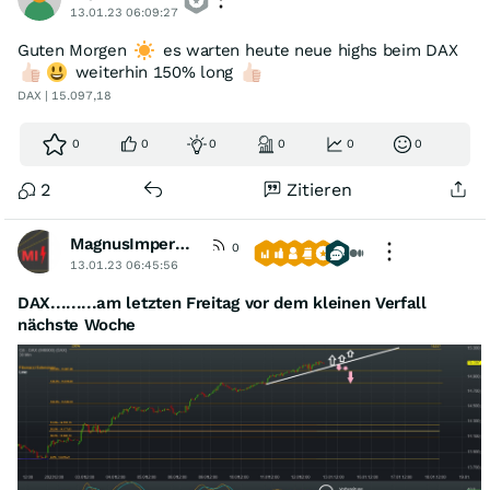
13.01.23 06:09:27
Guten Morgen
es warten heute neue highs beim DAX
weiterhin 150% long
DAX | 15.097,18
0
0
0
0
0
0
2
Zitieren
MagnusImperata
0
13.01.23 06:45:56
DAX.........am letzten Freitag vor dem kleinen Verfall
nächste Woche