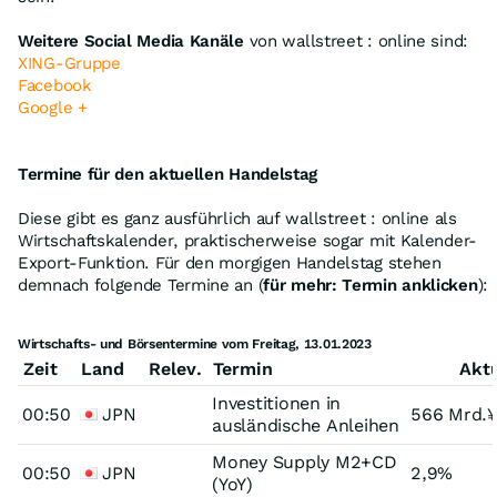
Weitere Social Media Kanäle
von wallstreet : online sind:
XING-Gruppe
Facebook
Google +
Termine für den aktuellen Handelstag
Diese gibt es ganz ausführlich auf wallstreet : online als
Wirtschaftskalender, praktischerweise sogar mit Kalender-
Export-Funktion. Für den morgigen Handelstag stehen
demnach folgende Termine an (
für mehr: Termin anklicken
):
Wirtschafts- und Börsentermine vom Freitag, 13.01.2023
Zeit
Land
Relev.
Termin
Aktu
Investitionen in
00:50
JPN
566 Mrd.
ausländische Anleihen
Money Supply M2+CD
00:50
JPN
2,9%
(YoY)