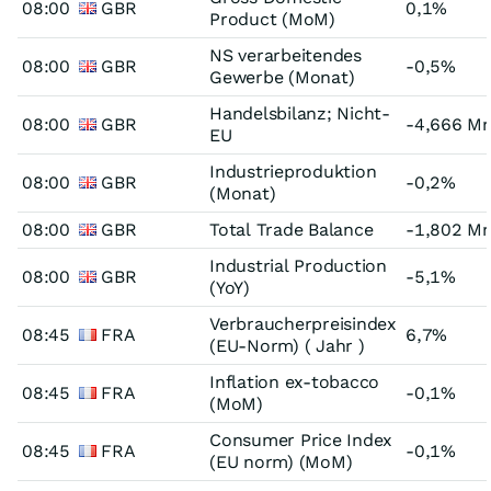
08:00
GBR
0,1%
Product (MoM)
NS verarbeitendes
08:00
GBR
-0,5%
Gewerbe (Monat)
Handelsbilanz; Nicht-
08:00
GBR
-4,666 Mr
EU
Industrieproduktion
08:00
GBR
-0,2%
(Monat)
08:00
GBR
Total Trade Balance
-1,802 Mr
Industrial Production
08:00
GBR
-5,1%
(YoY)
Verbraucherpreisindex
08:45
FRA
6,7%
(EU-Norm) ( Jahr )
Inflation ex-tobacco
08:45
FRA
-0,1%
(MoM)
Consumer Price Index
08:45
FRA
-0,1%
(EU norm) (MoM)