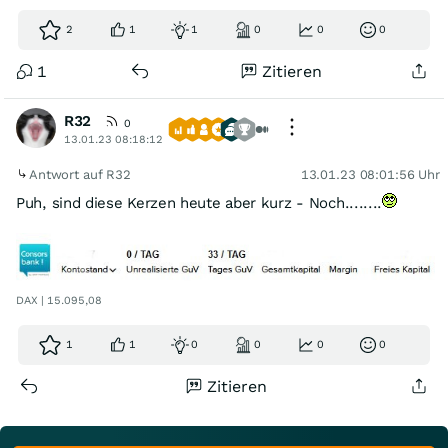
2
1
1
0
0
0
1
Zitieren
R32
0
13.01.23 08:18:12
Antwort auf R32
13.01.23 08:01:56 Uhr
Puh, sind diese Kerzen heute aber kurz - Noch........
DAX | 15.095,08
1
1
0
0
0
0
Zitieren